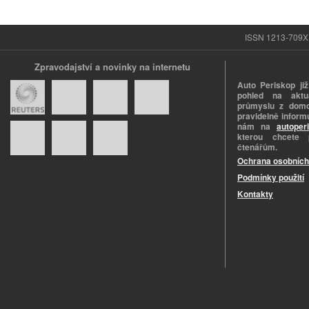
ISSN 1213-709X |
Zpravodajství a novinky na internetu
Auto Periskop již
pohled na aktuá
průmyslu z domo
pravidelně informu
nám na
autoper
kterou chcete 
čtenářům.
Ochrana osobních
Podmínky použití
Kontakty