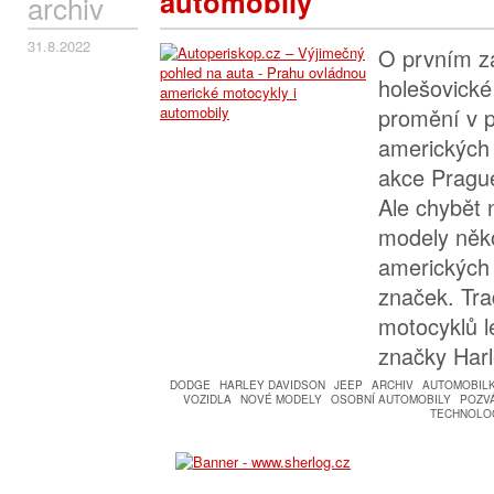
automobily
archiv
31.8.2022
O prvním z
holešovické
promění v p
amerických
akce Pragu
Ale chybět 
modely něk
amerických
značek. Tra
motocyklů 
značky Harl
DODGE
HARLEY DAVIDSON
JEEP
ARCHIV
AUTOMOBIL
VOZIDLA
NOVÉ MODELY
OSOBNÍ AUTOMOBILY
POZV
TECHNOLOG