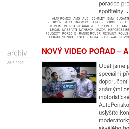
poradce pr
spořitelny.
ALFA ROMEO
AMG
AUDI
BENTLEY
BMW
BUGATTI
CITROËN
DACIA
DAEWOO
DAIMLER
DODGE
DS
FE
HYUNDAI
INFINITI
JAGUAR
JEEP
JOHN DEERE
KIA
LEXUS
MASERATI
MAYBACH
MAZDA
MERCEDES B
PEUGEOT
PORSCHE
RANGE ROVER
RENAULT
ROLLS
SUBARU
SUZUKI
TESLA
TOYOTA
VOLKSWAGEN
VO
NOVÝ VIDEO POŘAD – A
archiv
26.6.2015
Opět jsme pr
speciální p
doporučení 
známými os
motoristic
AutoPerisko
uslyšíte ko
moderátorky
skvělého ho