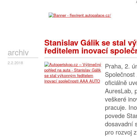
Stanislav Gálik se stal 
ředitelem inovací spole
archiv
2.2.2018
Praha, 2. ú
Společnost
oficiálně u
AuresLab, p
veškeré ino
pracuje. In
povede Stan
dosavadní s
pro rozvoj 