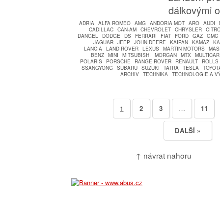
dálkovými 
ADRIA
ALFA ROMEO
AMG
ANDORIA MOT
ARO
AUDI
CADILLAC
CAN-AM
CHEVROLET
CHRYSLER
CITR
DANGEL
DODGE
DS
FERRARI
FIAT
FORD
GAZ
GMC
JAGUAR
JEEP
JOHN DEERE
KAIPAN
KAMAZ
K
LANCIA
LAND ROVER
LEXUS
MARTIN MOTORS
MAS
BENZ
MINI
MITSUBISHI
MORGAN
MTX
MULTICAR
POLARIS
PORSCHE
RANGE ROVER
RENAULT
ROLLS
SSANGYONG
SUBARU
SUZUKI
TATRA
TESLA
TOYOT
ARCHIV
TECHNIKA
TECHNOLOGIE A V
1
2
3
…
11
DALŠÍ »
↑ návrat nahoru