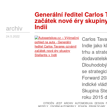
Generální ředitel Carlos
začátek nové éry skupiny
Indii
archiv
24.5.2022
Carlos Tava
Indie jako 
trhu a stra
dodavatels
Dlouhodobý
se strateg
Forward 203
indické vlád
Skupina Ste
roku 2015 d
CITROËN
JEEP
ARCHIV
AUTOMOBILKA
DESIGN
MODELY
OSOBNÍ AUTOMOBILY
POHON
PRVNÍ DOJMY