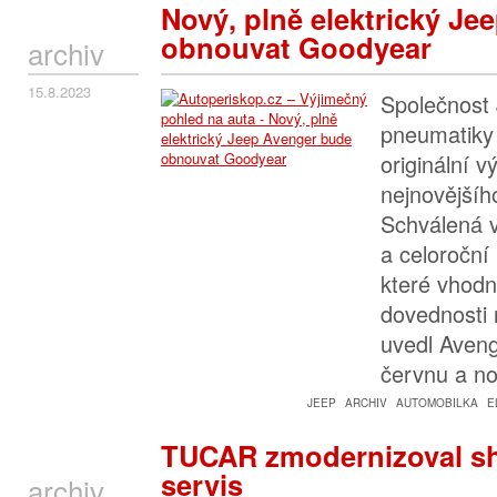
Nový, plně elektrický J
obnouvat Goodyear
archiv
15.8.2023
Společnost 
pneumatiky
originální 
nejnovějšíh
Schválená v
a celoroční
které vhodn
dovednosti
uvedl Aveng
červnu a n
JEEP
ARCHIV
AUTOMOBILKA
E
TUCAR zmodernizoval s
servis
archiv