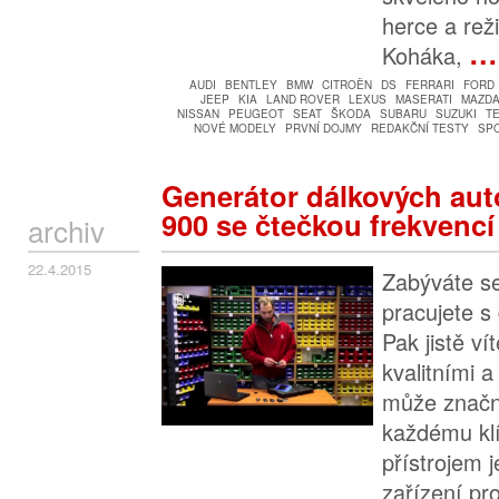
herce a rež
…
Koháka,
AUDI
BENTLEY
BMW
CITROËN
DS
FERRARI
FORD
JEEP
KIA
LAND ROVER
LEXUS
MASERATI
MAZD
NISSAN
PEUGEOT
SEAT
ŠKODA
SUBARU
SUZUKI
T
NOVÉ MODELY
PRVNÍ DOJMY
REDAKČNÍ TESTY
SP
Generátor dálkových au
900 se čtečkou frekvencí
archiv
22.4.2015
Zabýváte se
pracujete s
Pak jistě ví
kvalitními a
může značně
každému kl
přístrojem j
zařízení pro