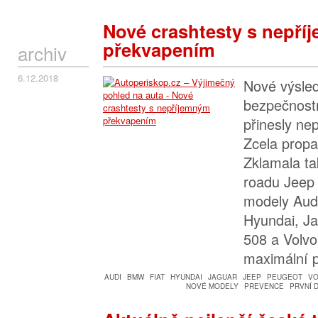
Nové crashtesty s nepř
překvapením
archiv
6.12.2018
Nové výsled
bezpečnost
přinesly ne
Zcela propa
Zklamala ta
roadu Jeep
modely Aud
Hyundai, Ja
508 a Volvo
maximální p
AUDI
BMW
FIAT
HYUNDAI
JAGUAR
JEEP
PEUGEOT
VO
NOVÉ MODELY
PREVENCE
PRVNÍ 