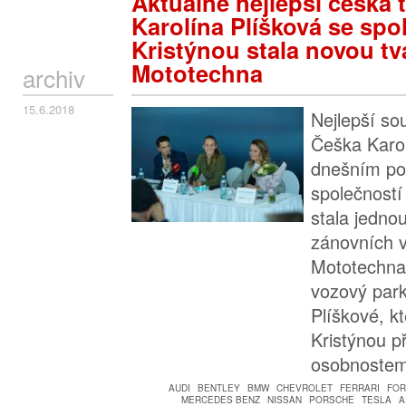
Aktuálně nejlepší česká 
Karolína Plíšková se spo
Kristýnou stala novou tv
Mototechna
archiv
15.6.2018
Nejlepší so
Češka Karol
dnešním po
společnost
stala jedno
zánovních 
Mototechna
vozový park
Plíškové, k
Kristýnou př
osobnostem
AUDI
BENTLEY
BMW
CHEVROLET
FERRARI
FOR
MERCEDES BENZ
NISSAN
PORSCHE
TESLA
A