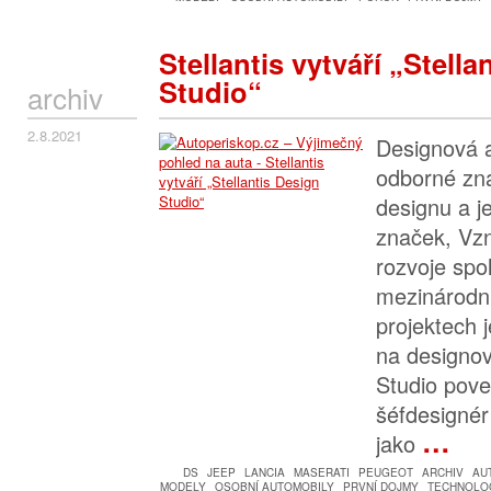
Stellantis vytváří „Stella
Studio“
archiv
2.8.2021
Designová a
odborné zna
designu a je
značek, Vz
rozvoje spo
mezinárodn
projektech 
na designov
Studio pove
šéfdesignér
…
jako
DS
JEEP
LANCIA
MASERATI
PEUGEOT
ARCHIV
AU
MODELY
OSOBNÍ AUTOMOBILY
PRVNÍ DOJMY
TECHNOLOG