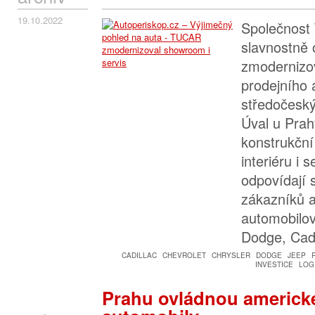
19.10.2022
Společnost 
slavnostně 
zmodernizo
prodejního 
středočeský
Úval u Prah
konstrukční
interiéru i 
odpovídají
zákazníků 
automobilo
Dodge, Cadi
CADILLAC
CHEVROLET
CHRYSLER
DODGE
JEEP
INVESTICE
LOG
Prahu ovládnou americké