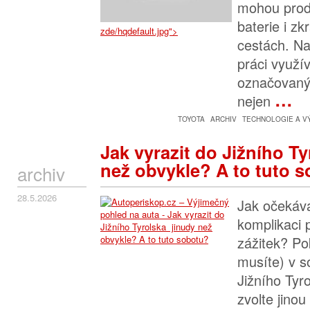
mohou prodl
baterie i zk
zde/hqdefault.jpg">
cestách. N
práci využí
označovaný 
…
nejen
TOYOTA
ARCHIV
TECHNOLOGIE A V
Jak vyrazit do Jižního T
než obvykle? A to tuto 
archiv
28.5.2026
Jak očekáv
komplikaci p
zážitek? Po
musíte) v s
Jižního Tyro
zvolte jinou