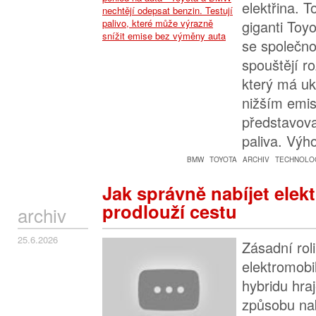
elektřina. T
giganti To
se společn
spouštějí ro
který má uk
nižším emi
představova
paliva. Výh
BMW
TOYOTA
ARCHIV
TECHNOLOG
Jak správně nabíjet ele
prodlouží cestu
archiv
25.6.2026
Zásadní roli
elektromobi
hybridu hra
způsobu nab