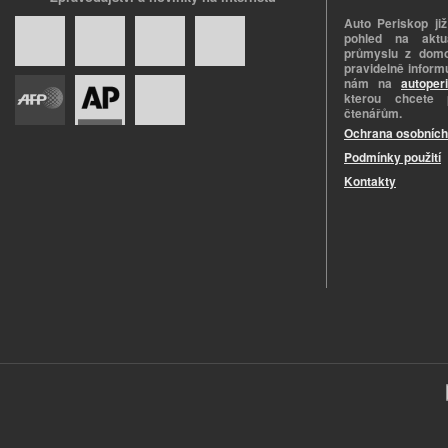
Auto Periskop již
pohled na aktuá
průmyslu z domo
pravidelně informu
nám na
autoper
kterou chcete 
čtenářům.
Ochrana osobních
Podmínky použití
Kontakty