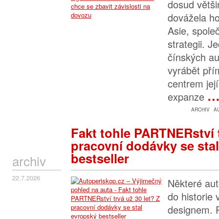
dosud větši
dovážela ho
Asie, spole
strategii. J
čínských a
vyrábět př
centrem jej
expanze
ARCHIV
A
Fakt tohle PARTNERství t
pracovní dodávky se sta
bestseller
archiv
22.7.2026
Některé aut
do historie
designem. P