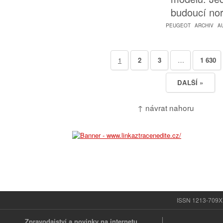
budoucí n
PEUGEOT
ARCHIV
A
1
2
3
…
1 630
DALŠÍ »
↑ návrat nahoru
ISSN 1213-709X |
Zpravodajství a novinky na internetu