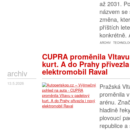
až 2031. P
názvem se s
změna, kter
příštích let
konkrétně. 
ARCHIV
TECHNOLOG
CUPRA proměnila Vltavu
kurt. A do Prahy přivezla
elektromobil Raval
archiv
13.5.2026
Pražská Vlt
proměnila v
arénu. Zna
hladině řeky
plovoucí pa
republice a