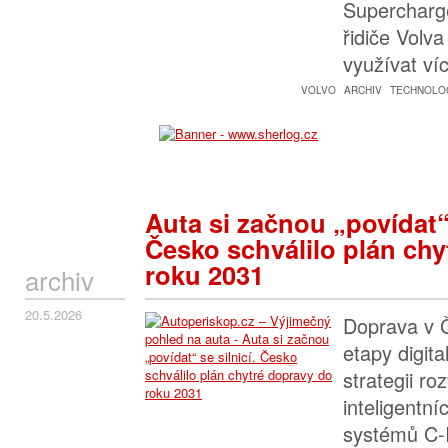
Supercharg
řidiče Volv
využívat ví
VOLVO
ARCHIV
TECHNOLOG
Auta si začnou „povídat“ 
Česko schválilo plán chy
roku 2031
archiv
20.5.2026
Doprava v Č
etapy digita
strategii ro
inteligentn
systémů C-