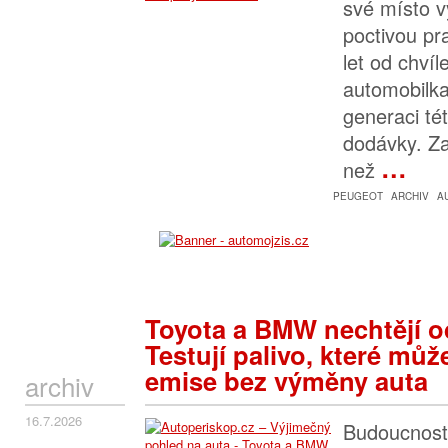
své místo 
poctivou pr
let od chví
automobilka
generaci té
dodávky. Za
…
než
PEUGEOT
ARCHIV
A
Toyota a BMW nechtějí o
Testují palivo, které můž
emise bez výměny auta
archiv
16.7.2026
Budoucností