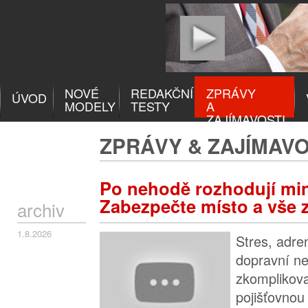
NOVÉ
REDAKČNÍ
ZPRÁVY
ÚVOD
MODELY
TESTY
A
ZAJÍMAVOSTI
ZPRÁVY & ZAJÍMAVO
Po nehodě rozhodují min
Zabezpečte místo a vše
archiv
1.8.2026
Stres, adren
dopravní n
zkomplikova
pojišťovnou 