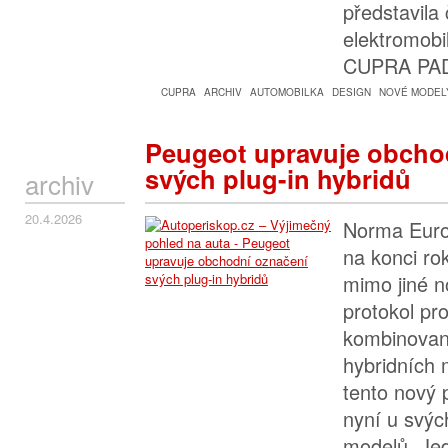
představila
elektromob
CUPRA PA
CUPRA
ARCHIV
AUTOMOBILKA
DESIGN
NOVÉ MODEL
Peugeot upravuje obcho
svých plug-in hybridů
archiv
20.4.2026
Norma Euro 
na konci ro
mimo jiné 
protokol pr
kombinovan
hybridních 
tento nový 
nyní u svýc
modelů. Jed