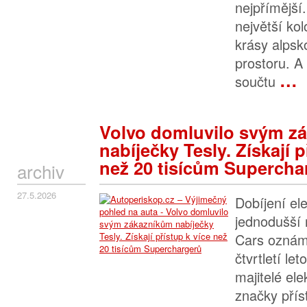
nejpřímější
největší kol
krásy alpsk
prostoru. 
…
součtu
Volvo domluvilo svým z
nabíječky Tesly. Získají p
než 20 tisícům Supercha
archiv
27.5.2026
Dobíjení el
jednodušší 
Cars oznámi
čtvrtletí le
majitelé el
značky příst