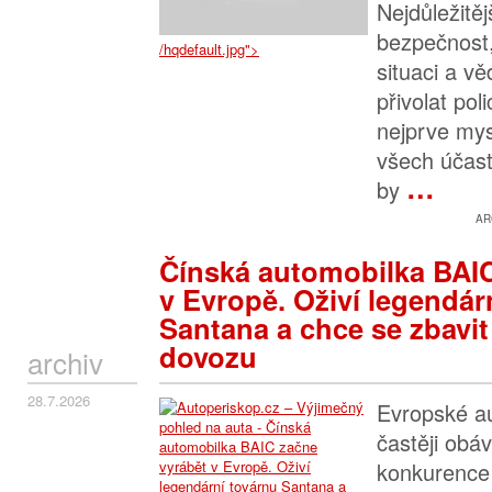
Nejdůležitějš
bezpečnost
/hqdefault.jpg">
situaci a vě
přivolat poli
nejprve mys
všech účast
…
by
AR
Čínská automobilka BAIC
v Evropě. Oživí legendár
Santana a chce se zbavit 
dovozu
archiv
28.7.2026
Evropské au
častěji obáv
konkurence