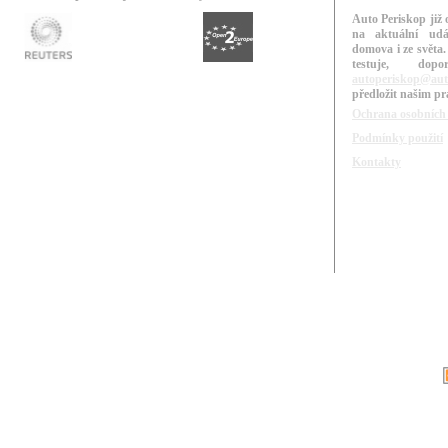
Auto Periskop již 
na aktuální udá
domova i ze světa.
testuje, do
autoperiskop@aut
předložit našim p
Ochrana osobních
Podmínky použití
Kontakty