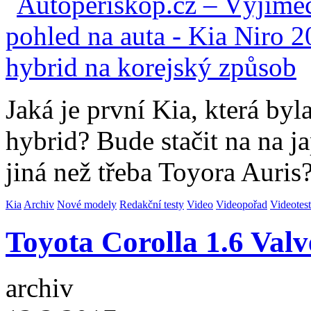
Jaká je první Kia, která by
hybrid? Bude stačit na na 
jiná než třeba Toyora Auris
Kia
Archiv
Nové modely
Redakční testy
Video
Videopořad
Videotest
Toyota Corolla 1.6 Val
archiv