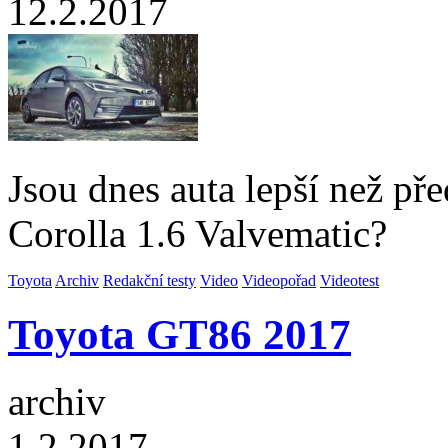
12.2.2017
Jsou dnes auta lepší než př
Corolla 1.6 Valvematic?
Toyota
Archiv
Redakční testy
Video
Videopořad
Videotest
Toyota GT86 2017
archiv
1.2.2017