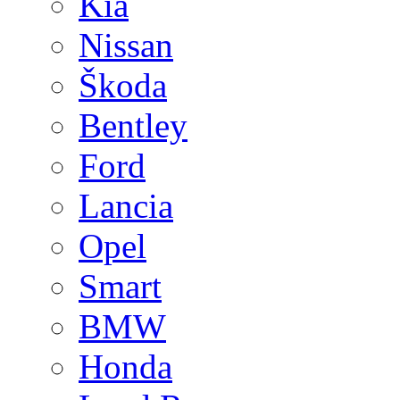
Kia
Nissan
Škoda
Bentley
Ford
Lancia
Opel
Smart
BMW
Honda