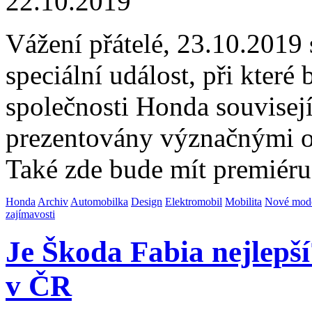
22.10.2019
Vážení přátelé, 23.10.2019
speciální událost, při které
společnosti Honda souvisejíc
prezentovány význačnými o
Také zde bude mít premiéru
Honda
Archiv
Automobilka
Design
Elektromobil
Mobilita
Nové mod
zajímavosti
Je Škoda Fabia nejlepší
v ČR