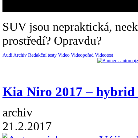
SUV jsou nepraktická, neek
prostředí? Opravdu?
Audi
Archiv
Redakční testy
Video
Videopořad
Videotest
Kia Niro 2017 – hybrid
archiv
21.2.2017