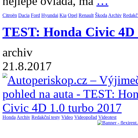
nejlépe ovládá, má
…
Citroën
Dacia
Ford
Hyundai
Kia
Opel
Renault
Škoda
Archiv
Redakčn
TEST: Honda Civic 4D 
archiv
21.8.2017
Honda
Archiv
Redakční testy
Video
Videopořad
Videotest