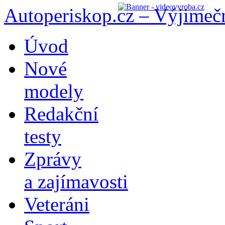
Autoperiskop.cz – Výjimeč
Přejít
Úvod
k
obsahu
Nové
webu
modely
Redakční
testy
Zprávy
a zajímavosti
Veteráni