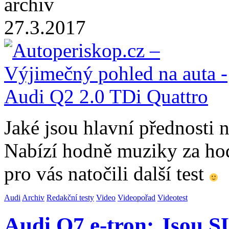
archiv
27.3.2017
Jaké jsou hlavní přednosti
Nabízí hodně muziky za hodn
pro vás natočili další test
Audi
Archiv
Redakční testy
Video
Videopořad
Videotest
Audi Q7 e-tron: Jsou S