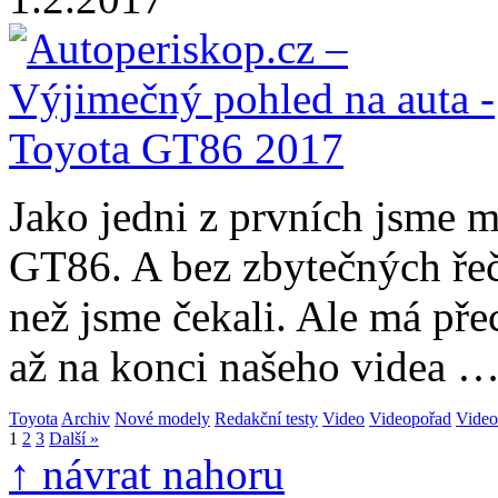
Jako jedni z prvních jsme 
GT86. A bez zbytečných řečí 
než jsme čekali. Ale má pře
až na konci našeho videa 
Toyota
Archiv
Nové modely
Redakční testy
Video
Videopořad
Video
1
2
3
Další »
↑ návrat nahoru