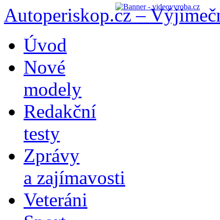
Autoperiskop.cz – Výjimeč
Přejít
Úvod
k
obsahu
Nové
webu
modely
Redakční
testy
Zprávy
a zajímavosti
Veteráni