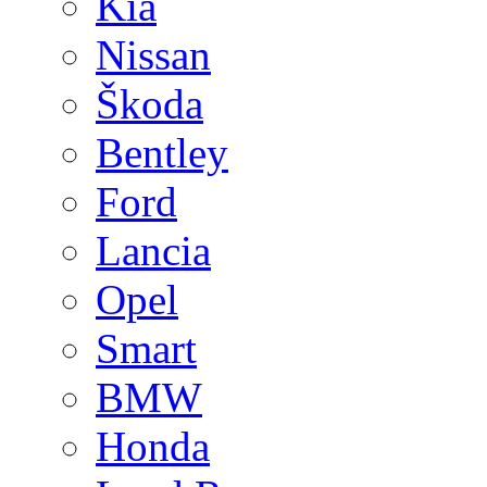
Kia
Nissan
Škoda
Bentley
Ford
Lancia
Opel
Smart
BMW
Honda