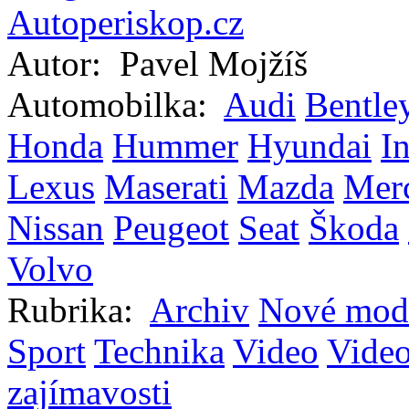
Autor:
Pavel Mojžíš
Automobilka:
Audi
Bentle
Honda
Hummer
Hyundai
In
Lexus
Maserati
Mazda
Mer
Nissan
Peugeot
Seat
Škoda
Volvo
Rubrika:
Archiv
Nové mod
Sport
Technika
Video
Vide
zajímavosti