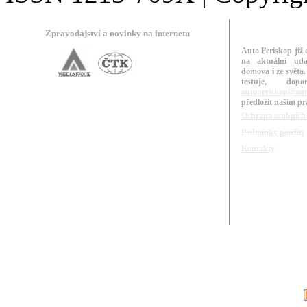
Zpravodajství a novinky na internetu
Auto Periskop již 
na aktuální udá
domova i ze světa.
testuje, do
autoperiskop@aut
předložit našim p
Ochrana osobních
Podmínky použití
Kontakty