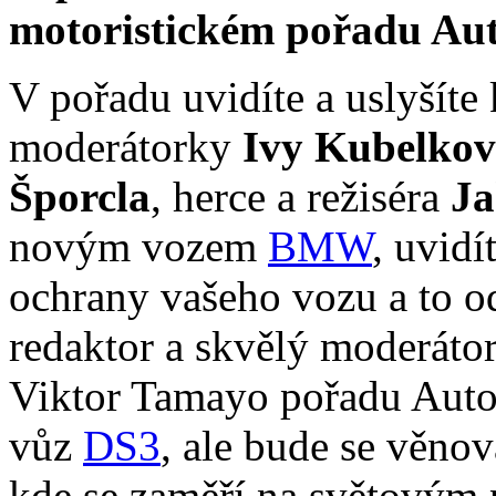
motoristickém pořadu Aut
V pořadu uvidíte a uslyšít
moderátorky
Ivy Kubelkov
Šporcla
, herce a režiséra
Ja
novým vozem
BMW
, uvid
ochrany vašeho vozu a to o
redaktor a skvělý moderátor 
Viktor Tamayo pořadu Auto
vůz
DS3
, ale bude se věno
kde se zaměří na světovým