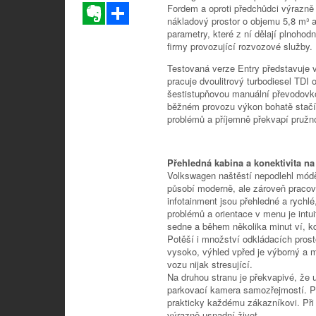
Evernote
Sdílet
Fordem a oproti předchůdci výrazně
nákladový prostor o objemu 5,8 m³ a 
parametry, které z ní dělají plnohodn
firmy provozující rozvozové služby.
Testovaná verze Entry představuje 
pracuje dvoulitrový turbodiesel TDI
šestistupňovou manuální převodovkou
běžném provozu výkon bohatě stačí.
problémů a příjemně překvapí pružno
Přehledná kabina a konektivita na
Volkswagen naštěstí nepodlehl mód
působí moderně, ale zároveň pracovně
infotainment jsou přehledné a rychl
problémů a orientace v menu je intui
sedne a během několika minut ví, k
Potěší i množství odkládacích pros
vysoko, výhled vpřed je výborný a 
vozu nijak stresující.
Na druhou stranu je překvapivé, že u
parkovací kamera samozřejmostí. Pr
prakticky každému zákazníkovi. Při
výrazně usnadní život.