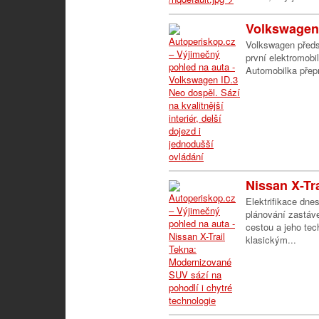
Volkswagen 
Volkswagen předs
první elektromobi
Automobilka přepr
Nissan X-Tr
Elektrifikace dne
plánování zastáve
cestou a jeho te
klasickým...