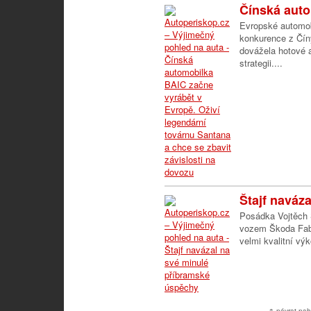
Čínská auto
Evropské automobi
konkurence z Čín
dovážela hotové a
strategii....
Štajf naváza
Posádka Vojtěch Š
vozem Škoda Fabi
velmi kvalitní výk