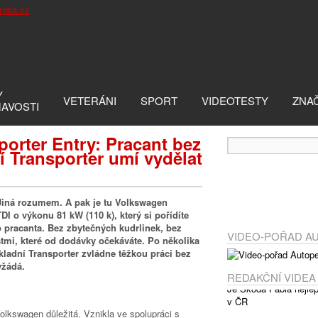
Y
VETERÁNI
SPORT
VIDEOTESTY
ZNA
MAVOSTI
orter Entry: Pracant bez
ší Transporter umí vydělat
 Jiná rozumem. A pak je tu Volkswagen
I o výkonu 81 kW (110 k), který si pořídíte
o pracanta. Bez zbytečných kudrlinek, bez
VIDEO-POŘAD A
stmi, které od dodávky očekáváte. Po několika
kladní
Transporter zvládne těžkou práci bez
yžádá.
REDAKČNÍ VIDEA
olkswagen důležitá. Vznikla ve spolupráci s