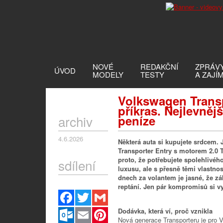
NOVÉ
REDAKČNÍ
ZPRÁV
ÚVOD
MODELY
TESTY
A ZAJÍ
Volkswagen Transp
příkras. Nejlevněj
archiv
peníze
4.6.2026
Některá auta si kupujete srdcem.
Transporter Entry s motorem 2.0 TD
proto, že potřebujete spolehlivéh
sdílení
luxusu, ale s přesně těmi vlastno
dnech za volantem je jasné, že
zá
reptání. Jen pár kompromisů si v
Facebook
Twitter
Gmail
Outlook.com
Email
Pinterest
Dodávka, která ví, proč vznikla
Nová generace Transporteru je pro V