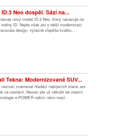
ID.3 Neo dospěl. Sází na...
tavuje nový model ID.3 Neo, který navazuje na
l rodiny ID. Nejde však jen o další modernizaci.
acovala design, výrazně zlepšila kvalitu...
ail Tekna: Modernizované SUV...
s nemusí znamenat hledání nabíjecích stanic ani
k na cestách. Nissan jde už několik let vlastní
chnologie e-POWER nabízí něco mezi