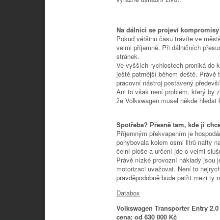
Na dálnici se projeví kompromisy
Pokud většinu času trávíte ve měst
velmi příjemně. Při dálničních přes
stránek.
Ve vyšších rychlostech proniká do k
ještě patrnější během deště. Právě t
pracovní nástroj postavený předevší
Ani to však není problém, který by 
že Volkswagen musel někde hledat
Spotřeba? Přesně tam, kde ji chce
Příjemným překvapením je hospodár
pohybovala kolem osmi litrů nafty n
čelní ploše a určení jde o velmi slu
Právě nízké provozní náklady jsou j
motorizaci uvažovat. Není to nejrych
pravděpodobně bude patřit mezi ty n
Databox
Volkswagen Transporter Entry 2.0
cena: od 630 000 Kč