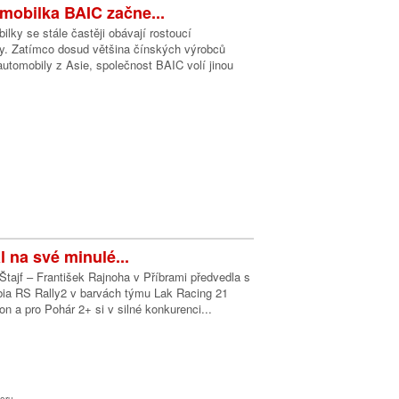
mobilka BAIC začne...
lky se stále častěji obávají rostoucí
y. Zatímco dosud většina čínských výrobců
utomobily z Asie, společnost BAIC volí jinou
l na své minulé...
tajf – František Rajnoha v Příbrami předvedla s
a RS Rally2 v barvách týmu Lak Racing 21
on a pro Pohár 2+ si v silné konkurenci...