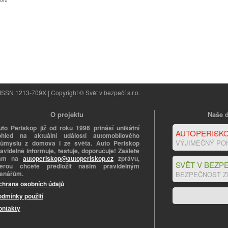
oru
ISSN 1213-709X | Copyright © Svět v bezpečí s.r.o.
O projektu
Naše d
uto Periskop již od roku 1996 přináší unikátní
AUTOPERISKO
ohled na aktuální události automobilového
VÝJIMEČNÝ PO
růmyslu z domova i ze světa. Auto Periskop
avidelně informuje, testuje, doporučuje! Zašlete
ám na
autoperiskop@autoperiskop.cz
zprávu,
SVĚT V BEZPE
terou chcete předložit našim pravidelným
tenářům.
BEZPEČNOST Z
chrana osobních údajů
odmínky použití
ontakty