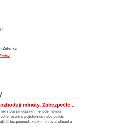
l
8 t
n Zelenka
Archiv
y
ozhodují minuty. Zabezpečte...
a nejistota po dopravní nehodě mohou
edné řešení s pojišťovnou nebo policií.
 zajistit bezpečnost, zdokumentovat situaci a