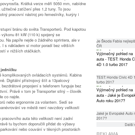
 povyrostla. Krátká verze měří 5050 mm, nabídne
užitečné zatížení přes 1,2 tuny. To jsou
otný pracovní nástroj pro řemeslníky, kurýry i
vstupní bránu do světa Transporterů. Pod kapotou
 o výkonu 81 kW (110 k) spojený se
. Na papíře nejde o žádného sprintera, ale v
Je Škoda Fabia nejlepší
 I s nákladem si motor poradí bez větších
ČR
stí v nižších otáčkách.
 jedničku
ě komplikovaných ovládacích systémů. Kabina
TEST: Honda Civic 4D 
. Digitální přístrojový štít a 13palcový
turbo 2017
é, bezdrátové propojení s telefonem funguje bez
tivní. Právě v tom je Transporter silný – člověk
de co najde.
torů nebo ergonomie za volantem. Sedí se
manévrování ve městě není navzdory velikosti
Jaké je Evropské Auto 
 pracovního auta této velikosti není zadní
2017?
ávě tu bychom doporučili přidat do výbavy
Další 
 parkování nebo couvání v těsných prostorách
REKLAMA