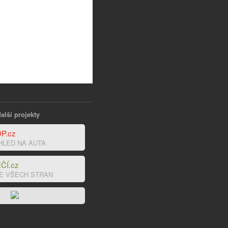
alší projekty
P.cz
HLED NA AUTA
ČÍ.cz
E VŠECH STRAN