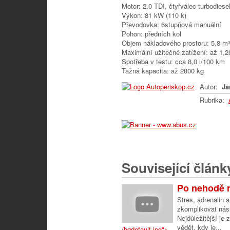
Motor: 2.0 TDI, čtyřválec turbodiese
Výkon: 81 kW (110 k)
Převodovka: 6stupňová manuální
Pohon: předních kol
Objem nákladového prostoru: 5,8 m³
Maximální užitečné zatížení: až 1,2
Spotřeba v testu: cca 8,0 l/100 km
Tažná kapacita: až 2800 kg
Autor:
Ja
Rubrika:
Související článk
Po nehodě r
Stres, adrenalin 
zkomplikovat násl
Nejdůležitější je
vědět, kdy je...
/hqdefault.jpg">