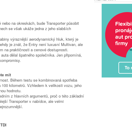
ě nebo na okreskách, bude Transporter působit
unech se však ukáže jedna z jeho slabších
abiny výraznější aerodynamický hluk, který je
ehdy je znát, že Entry není luxusní Multivan, ale
m na praktičnosti a cenové dostupnosti.
z auta dělal špatného společníka. Jen připomíná,
 kompromisy.
te mít
nost. Během testu se kombinovaná spotřeba
a 100 kilometrů. Vzhledem k velikosti vozu, jeho
šnou hodnotu.
edním z hlavních argumentů, proč o této základní
lejší Transporter v nabídce, ale velmi
ejrozumnější.
 TDI