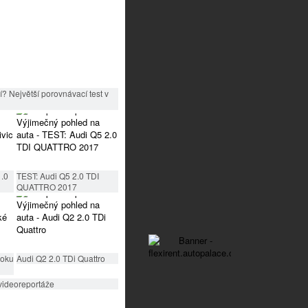
? Největší porovnávací test v
1.0
TEST: Audi Q5 2.0 TDI
QUATTRO 2017
roku
Audi Q2 2.0 TDi Quattro
videoreportáže