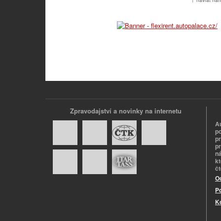
↑ návrat nah
Zpravodajství a novinky na internetu
A
p
p
pr
n
k
č
O
P
K