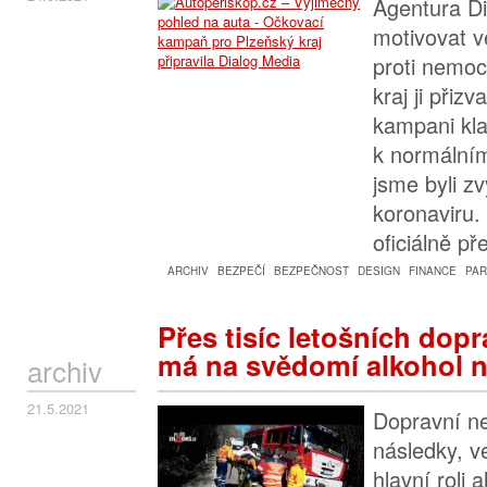
Agentura D
motivovat v
proti nemoc
kraj ji přiz
kampani kla
k normálním
jsme byli z
koronaviru.
oficiálně p
ARCHIV
BEZPEČÍ
BEZPEČNOST
DESIGN
FINANCE
PAR
Přes tisíc letošních dop
má na svědomí alkohol 
archiv
21.5.2021
Dopravní ne
následky, v
hlavní roli