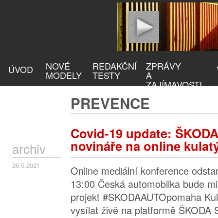
NOVÉ
REDAKČNÍ
ZPRÁVY
ÚVOD
MODELY
TESTY
A
ZAJÍMAVOSTI
PREVENCE
Covid-19 update: ŠKOD
novináře na online kulatý
archiv
26.5.2021
Online mediální konference odstar
13:00 Česká automobilka bude mim
projekt #SKODAAUTOpomaha Kulat
vysílat živě na platformě ŠKODA