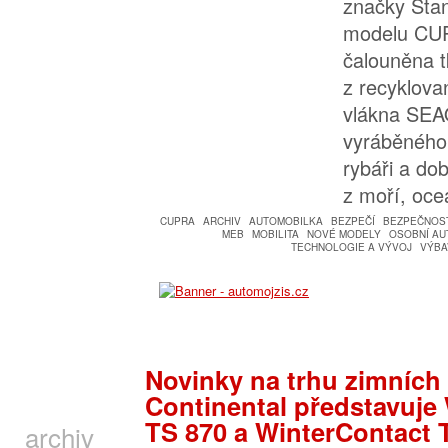
značky Sta
modelu CU
čalouněna 
z recyklov
vlákna SE
vyráběného 
rybáři a dob
z moří, oce
CUPRA
ARCHIV
AUTOMOBILKA
BEZPEČÍ
BEZPEČNOS
MEB
MOBILITA
NOVÉ MODELY
OSOBNÍ AU
TECHNOLOGIE A VÝVOJ
VÝBA
Novinky na trhu zimních
Continental představuje
TS 870 a WinterContact 
archiv