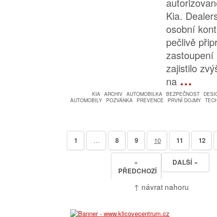
autorizova
Kia. Dealer
osobní kont
pečlivě při
zastoupení 
zajistilo z
…
na
KIA
ARCHIV
AUTOMOBILKA
BEZPEČNOST
DESI
AUTOMOBILY
POZVÁNKA
PREVENCE
PRVNÍ DOJMY
TEC
1
…
8
9
10
11
12
«
DALŠÍ »
PŘEDCHOZÍ
↑ návrat nahoru