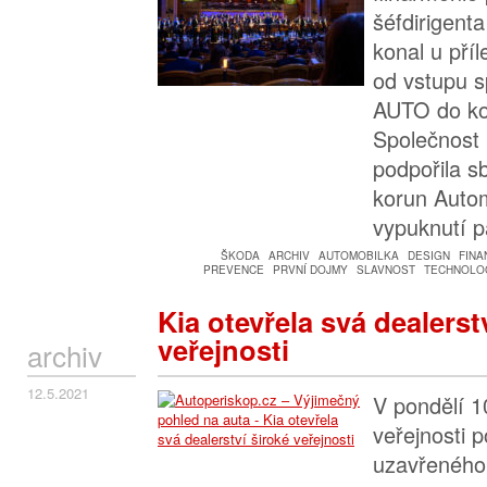
šéfdirigent
konal u příl
od vstupu 
AUTO do ko
Společnos
podpořila s
korun Auto
vypuknutí 
ŠKODA
ARCHIV
AUTOMOBILKA
DESIGN
FINA
PREVENCE
PRVNÍ DOJMY
SLAVNOST
TECHNOLOG
Kia otevřela svá dealerst
veřejnosti
archiv
12.5.2021
V pondělí 1
veřejnosti 
uzavřeného 