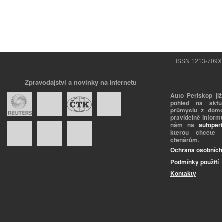
ISSN 1213-709X |
Zpravodajství a novinky na internetu
Auto Periskop již
pohled na aktuá
průmyslu z domo
pravidelně informu
nám na
autoper
kterou chcete 
čtenářům.
Ochrana osobních
Podmínky použití
Kontakty