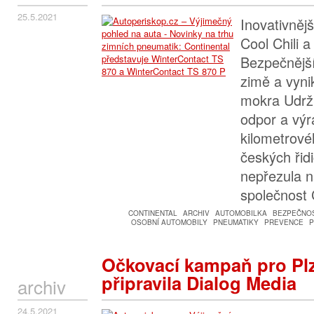
25.5.2021
Inovativněj
Cool Chili 
Bezpečnější
zimě a vynik
mokra Udržit
odpor a vý
kilometrov
českých řidi
nepřezula na
společnost 
CONTINENTAL
ARCHIV
AUTOMOBILKA
BEZPEČNO
OSOBNÍ AUTOMOBILY
PNEUMATIKY
PREVENCE
P
Očkovací kampaň pro Plz
připravila Dialog Media
archiv
24.5.2021