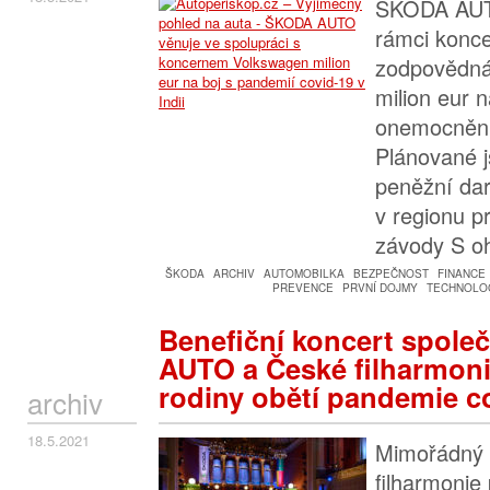
ŠKODA AUT
rámci konc
zodpovědná
milion eur n
onemocnění 
Plánované j
peněžní da
v regionu p
závody S 
ŠKODA
ARCHIV
AUTOMOBILKA
BEZPEČNOST
FINANCE
PREVENCE
PRVNÍ DOJMY
TECHNOLOG
Benefiční koncert spole
AUTO a České filharmoni
rodiny obětí pandemie c
archiv
18.5.2021
Mimořádný 
filharmonie