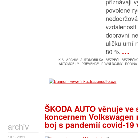
přiznávají 
povolené ry
nedodržová
vzdálenosti 
dopravní n
uličku umí n
…
80 %
KIA
ARCHIV
AUTOMOBILKA
BEZPEČÍ
BEZPEČN
AUTOMOBILY
PREVENCE
PRVNÍ DOJMY
RODINA
ŠKODA AUTO věnuje ve s
koncernem Volkswagen m
boj s pandemií covid-19 v
archiv
18.5.2021