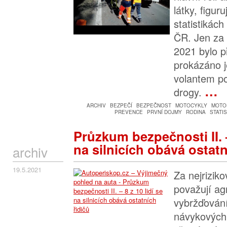
látky, figur
statistikách
ČR. Jen za 
2021 bylo p
prokázáno j
volantem po
…
drogy.
ARCHIV
BEZPEČÍ
BEZPEČNOST
MOTOCYKLY
MOTO
PREVENCE
PRVNÍ DOJMY
RODINA
STATI
Průzkum bezpečnosti II. –
na silnicích obává ostatn
archiv
19.5.2021
Za nejriziko
považují agr
vybržďování
návykových 