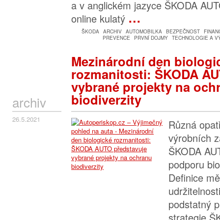
a v anglickém jazyce ŠKODA AUT
…
online kulatý
ŠKODA
ARCHIV
AUTOMOBILKA
BEZPEČNOST
FINAN
PREVENCE
PRVNÍ DOJMY
TECHNOLOGIE A V
Mezinárodní den biologi
rozmanitosti: ŠKODA AU
vybrané projekty na och
biodiverzity
archiv
26.5.2021
Různá opatř
výrobních z
ŠKODA AUT
podporu bio
Definice měř
udržitelnost
podstatný 
strategie 