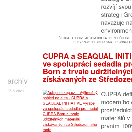
rozvíjí svo
strategii Gr
navazuje n
environment
ŠKODA
ARCHIV
AUTOMOBILKA
BEZPEČNOST
PREVENCE
PRVNÍ DOJMY
TECHNOLOG
CUPRA a SEAQUAL INITIA
ve spolupráci sedadla 
Born z trvale udržitelnýc
získávaných ze Středoz
archiv
25.5.2021
CUPRA defi
moderního 
prostřednic
materiálů 
prvním 100