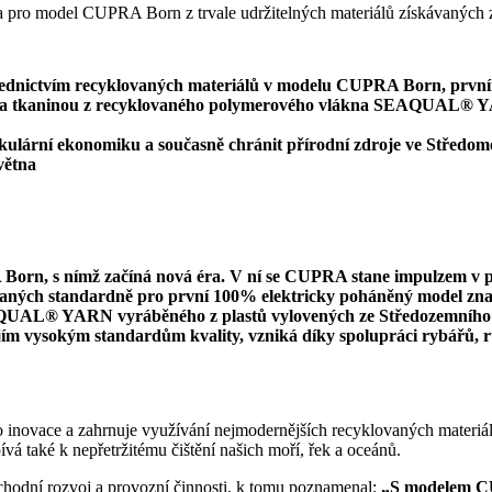
ednictvím recyklovaných materiálů v modelu CUPRA Born, prvn
tkaninou z recyklovaného polymerového vlákna SEAQUAL® YARN 
kulární ekonomiku a současně chránit přírodní zdroje ve Středom
větna
orn, s nímž začíná nová éra. V ní se CUPRA stane impulzem v pr
aných standardně pro první 100% elektricky poháněný model z
AL® YARN vyráběného z plastů vylovených ze Středozemního moře 
m vysokým standardům kvality, vzniká díky spolupráci rybářů, rů
 inovace a zahrnuje využívání nejmodernějších recyklovaných materiálů
také k nepřetržitému čištění našich moří, řek a oceánů.
chodní rozvoj a provozní činnosti, k tomu poznamenal:
„S modelem C