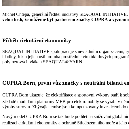
Michel Chtepa, generální ředitel iniciativy SEAQUAL INITIATIVE, 
velmi hrdí, že můžeme být partnerem značky CUPRA a významně p
Příběh cirkulární ekonomiky
SEAQUAL INITIATIVE spolupracuje s nevládními organizacemi, rybáři, 
hladiny, řek a jejich ústí probíhá prostřednictvím úklidových program
polymerových vláken SEAQUAL® YARN.
CUPRA Born, první vůz značky s neutrální bilancí e
CUPRA Born ukazuje, že elektrifikace a sportovní výkony patří k sob
základě modulární platformy MEB pro elektromobily se vyrábí v němec
výroby surovin. Zbývající emise jsou kompenzovány investicemi do ek
Nový model CUPRA Born se tak bude podílet na snižování globální
realizaci cirkulární ekonomiky a ochraně Středozemního moře a jeho 