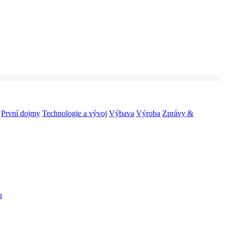
První dojmy
Technologie a vývoj
Výbava
Výroba
Zprávy &