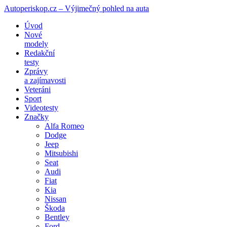
Autoperiskop.cz – Výjimečný pohled na auta
Přejít
Úvod
k
Nové
obsahu
modely
webu
Redakční
testy
Zprávy
a zajímavosti
Veteráni
Sport
Videotesty
Značky
Alfa Romeo
Dodge
Jeep
Mitsubishi
Seat
Audi
Fiat
Kia
Nissan
Škoda
Bentley
Ford