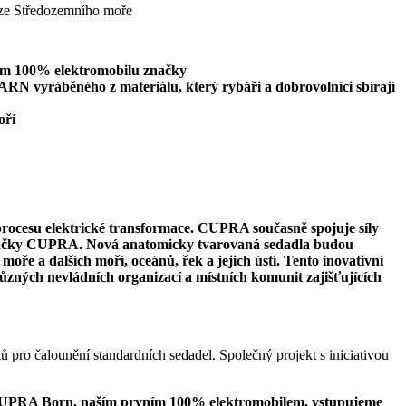
ím 100% elektromobilu značky
vyráběného z materiálu, který rybáři a dobrovolníci sbírají
oří
ocesu elektrické transformace. CUPRA současně spojuje síly
načky CUPRA. Nová anatomicky tvarovaná sedadla budou
a dalších moří, oceánů, řek a jejich ústí. Tento inovativní
zných nevládních organizací a místních komunit zajišťujících
 pro čalounění standardních sedadel. Společný projekt s iniciativou
UPRA Born, naším prvním 100% elektromobilem, vstupujeme