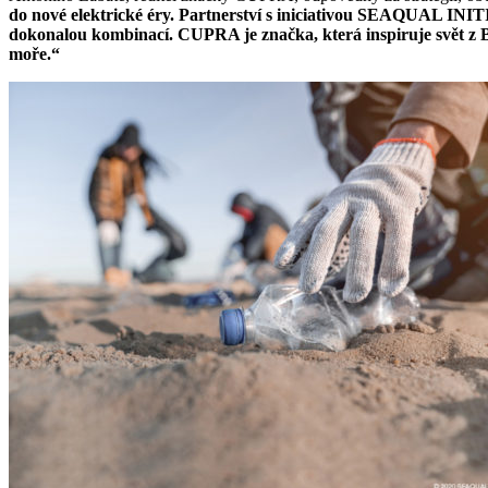
do nové elektrické éry. Partnerství s iniciativou SEAQUAL INITI
dokonalou kombinací. CUPRA je značka, která inspiruje svět z 
moře.“