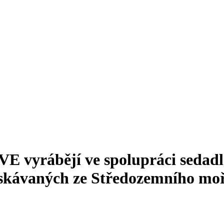
vyrábějí ve spolupráci sedadl
získávaných ze Středozemního mo