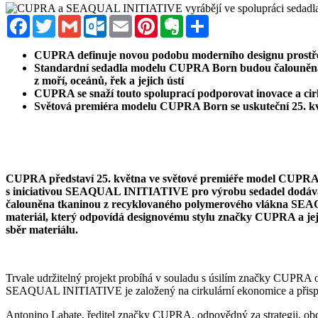
Facebook
Twitter
Gmail
Outlook.com
Email
Pinterest
Evernote
Sdílet
CUPRA definuje novou podobu moderního designu prostř
Standardní sedadla modelu CUPRA Born budou čalouněna 
z moří, oceánů, řek a jejich ústí
CUPRA se snaží touto spoluprací podporovat inovace a cir
Světová premiéra modelu CUPRA Born se uskuteční 25. k
CUPRA představí 25. května ve světové premiéře model CUPRA B
s iniciativou SEAQUAL INITIATIVE pro výrobu sedadel dodáv
čalouněna tkaninou z recyklovaného polymerového vlákna SEAQU
materiál, který odpovídá designovému stylu značky CUPRA a její
sběr materiálu.
Trvale udržitelný projekt probíhá v souladu s úsilím značky CUPRA o
SEAQUAL INITIATIVE je založený na cirkulární ekonomice a přispívá 
Antonino Labate, ředitel značky CUPRA, odpovědný za strategii, ob