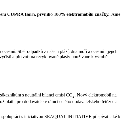
odelu CUPRA Born, prvního 100% elektromobilu značky. Jsme
oceánů. Sběr odpadků z našich pláží, dna moří a oceánů i jejich
vyčistí a přetvoří na recyklované plasty používané k výrobě
zákazníkům s neutrální bilancí emisí CO
. Nový elektromobil na
2
 platí i pro dodavatele v rámci celého dodavatelského řetězce a
ky spolupráci s iniciativou SEAQUAL INITIATIVE přispívat také k