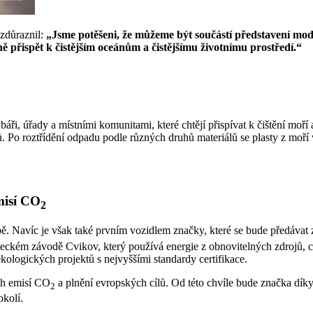
zdůraznil:
„Jsme potěšeni, že můžeme být součástí představení m
řispět k čistějším oceánům a čistějšímu životnímu prostředí.“
úřady a místními komunitami, které chtějí přispívat k čištění moří a 
ů. Po roztřídění odpadu podle různých druhů materiálů se plasty z moří 
misí CO
2
ě. Navíc je však také prvním vozidlem značky, které se bude předávat 
kém závodě Cvikov, který používá energie z obnovitelných zdrojů, což
ologických projektů s nejvyššími standardy certifikace.
ch emisí CO
a plnění evropských cílů. Od této chvíle bude značka dí
2
okolí.