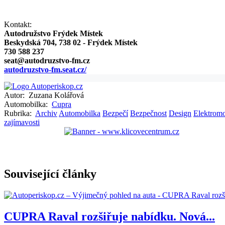
Kontakt:
Autodružstvo Frýdek Místek
Beskydská 704, 738 02 - Frýdek Místek
730 588 237
seat@autodruzstvo-fm.cz
autodruzstvo-fm.seat.cz/
Autor:
Zuzana Kolářová
Automobilka:
Cupra
Rubrika:
Archiv
Automobilka
Bezpečí
Bezpečnost
Design
Elektromo
zajímavosti
Související články
CUPRA Raval rozšiřuje nabídku. Nová...