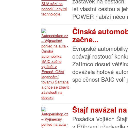
zastávek na cestách. 
let vlastní cestou a j
POWER nabízí něco m
Čínská automob
začne...
Evropské automobilky 
obávají rostoucí konk
Zatímco dosud většin
dovážela hotové autom
společnost BAIC volí ji
Štajf navázal na
Posádka Vojtěch Štajf
v Příbrami předvedla