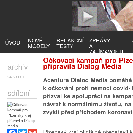
NOVÉ
REDAKČNÍ
ZPRÁVY
ÚVOD
MODELY
TESTY
A
ZAJÍMAVOSTI
Očkovací kampaň pro Plze
archiv
připravila Dialog Media
24.5.2021
Agentura Dialog Media pomáhá 
k očkování proti nemoci covid-1
sdílení
přizval ke spolupráci na kampani
návrat k normálnímu životu, na 
zvyklí před příchodem koronavi
Plzeňský kraj oficiálně představil 
Facebook
Twitter
Gmail