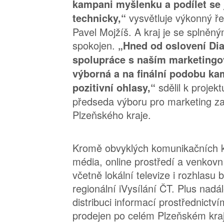
kampani myšlenku a podílet se j
vysvětluje výkonný ře
technicky,“
Pavel Mojžíš. A kraj je se splněn
spokojen.
„Hned od oslovení Dia
spolupráce s naším marketing
výborná a na finální podobu k
sdělil k projek
pozitivní ohlasy,“
předseda výboru pro marketing za
Plzeňského kraje.
Kromě obvyklých komunikačních k
média, online prostředí a venkovní
včetně lokální televize i rozhlasu 
regionální iVysílání ČT. Plus nadá
distribuci informací prostřednict
prodejen po celém Plzeňském kraj