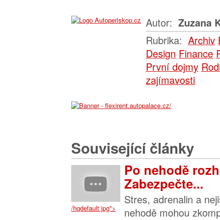
Autor:
Zuzana K
Rubrika:
Archiv
Design
Finance
První dojmy
Rod
zajímavosti
Související články
Po nehodě rozh
Zabezpečte...
Stres, adrenalin a nej
/hqdefault.jpg">
nehodě mohou zkompl