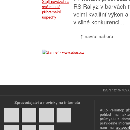
RS Rally2 v barvách 
velmi kvalitní výkon a
v silné konkurenci...
↑ návrat nahoru
ISSN 1213-709X |
Zpravodajství a novinky na internetu
Auto Periskop již
pohled na aktuá
průmyslu z domo
pravidelně informu
nám na
autoper