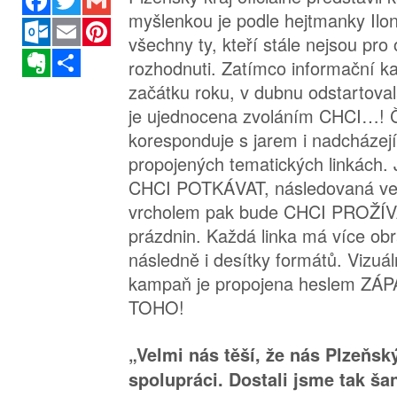
myšlenkou je podle hejtmanky Ilon
Outlook.com
Email
Pinterest
všechny ty, kteří stále nejsou pr
Evernote
Sdílet
rozhodnuti. Zatímco informační k
začátku roku, v dubnu odstartovala 
je ujednocena zvoláním CHCI…!
koresponduje s jarem i nadcházejí
propojených tematických linkách. 
CHCI POTKÁVAT, následovaná ve
vrcholem pak bude CHCI PROŽÍV
prázdnin. Každá linka má více obr
následně i desítky formátů. Vizuál
kampaň je propojena heslem Z
TOHO!
„Velmi nás těší, že nás Plzeňský
spolupráci. Dostali jsme tak ša