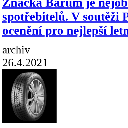
Značka Barum je nejobl
spotřebitelů. V soutěži
ocenění pro nejlepší le
archiv
26.4.2021