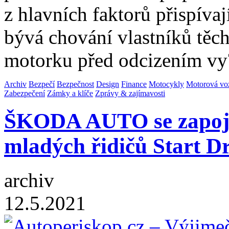
z hlavních faktorů přispívaj
bývá chování vlastníků těch
motorku před odcizením v
Archiv
Bezpečí
Bezpečnost
Design
Finance
Motocykly
Motorová voz
Zabezpečení
Zámky a klíče
Zprávy & zajímavosti
ŠKODA AUTO se zapojil
mladých řidičů Start D
archiv
12.5.2021