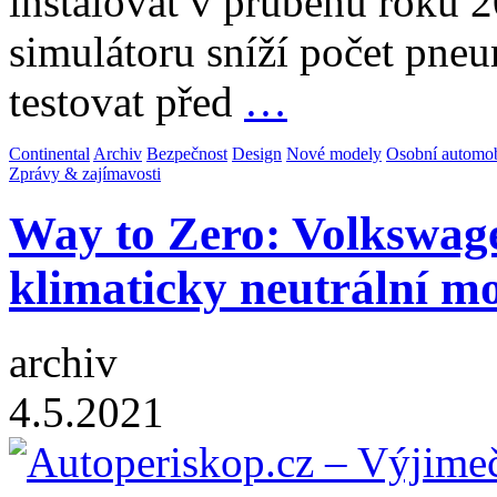
instalovat v průběhu roku 2
simulátoru sníží počet pneu
testovat před
…
Continental
Archiv
Bezpečnost
Design
Nové modely
Osobní automob
Zprávy & zajímavosti
Way to Zero: Volkswage
klimaticky neutrální mo
archiv
4.5.2021