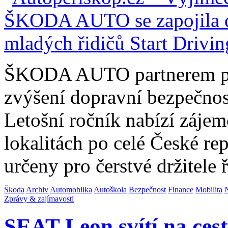
ŠKODA AUTO partnerem pro
zvýšení dopravní bezpečnos
Letošní ročník nabízí záje
lokalitách po celé České re
určeny pro čerstvé držitele
Škoda
Archiv
Automobilka
Autoškola
Bezpečnost
Finance
Mobilita
Zprávy & zajímavosti
SEAT Leon svítí na cestu