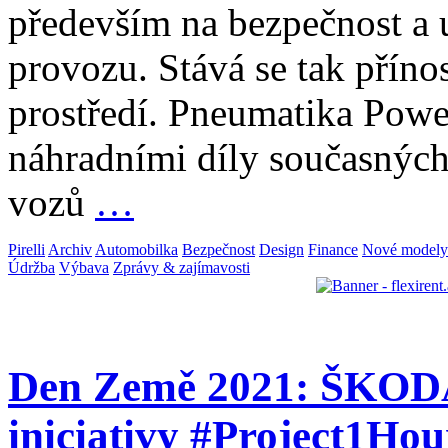
především na bezpečnost a 
provozu. Stává se tak přínos
prostředí. Pneumatika Power
náhradními díly současných
vozů
…
Pirelli
Archiv
Automobilka
Bezpečnost
Design
Finance
Nové modely
Údržba
Výbava
Zprávy & zajímavosti
Den Země 2021: ŠKODA
iniciativy #Project1Hou