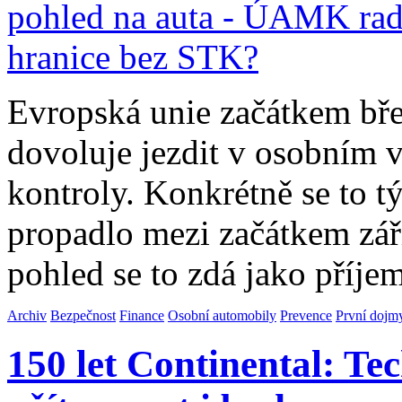
Evropská unie začátkem břez
dovoluje jezdit v osobním v
kontroly. Konkrétně se to t
propadlo mezi začátkem zář
pohled se to zdá jako příj
Archiv
Bezpečnost
Finance
Osobní automobily
Prevence
První dojm
150 let Continental: Te