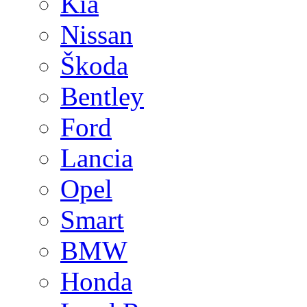
Kia
Nissan
Škoda
Bentley
Ford
Lancia
Opel
Smart
BMW
Honda