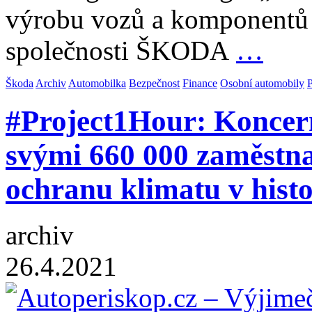
výrobu vozů a komponentů 
společnosti ŠKODA
…
Škoda
Archiv
Automobilka
Bezpečnost
Finance
Osobní automobily
#Project1Hour: Koncern
svými 660 000 zaměstna
ochranu klimatu v histo
archiv
26.4.2021