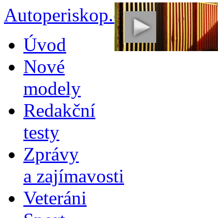
Autoperiskop.cz – Výjimeč
Přejít
Úvod
k
obsahu
Nové
webu
modely
Redakční
testy
Zprávy
a zajímavosti
Veteráni