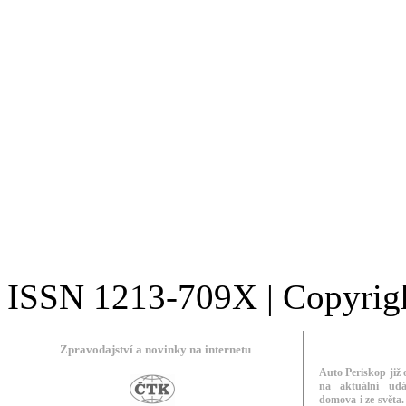
ISSN 1213-709X | Copyright
Zpravodajství a novinky na internetu
Auto Periskop již 
na aktuální udá
domova i ze světa.