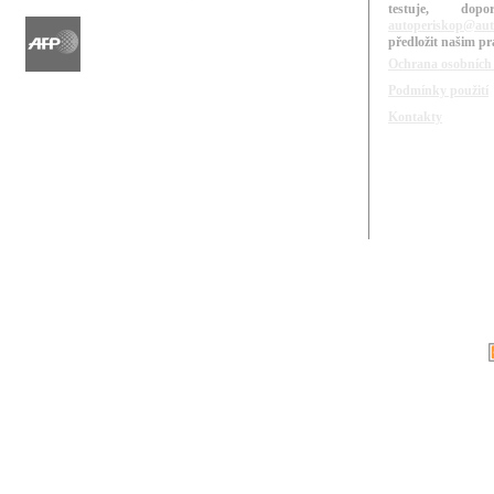
testuje, do
autoperiskop@aut
předložit našim p
Ochrana osobních
Podmínky použití
Kontakty