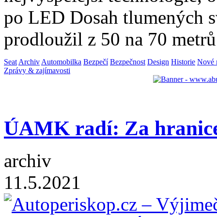
po LED Dosah tlumených svě
prodloužil z 50 na 70 metr
Seat
Archiv
Automobilka
Bezpečí
Bezpečnost
Design
Historie
Nové 
Zprávy & zajímavosti
ÚAMK radí: Za hranic
archiv
11.5.2021