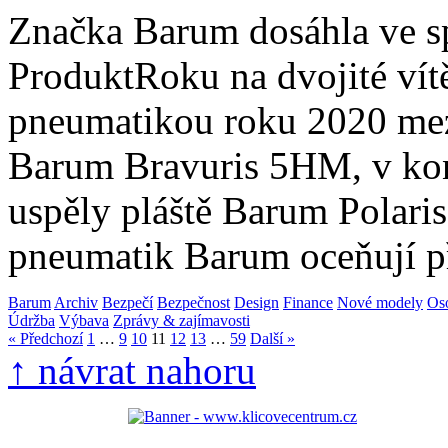
Značka Barum dosáhla ve sp
ProduktRoku na dvojité vítě
pneumatikou roku 2020 mez
Barum Bravuris 5HM, v kon
uspěly pláště Barum Polari
pneumatik Barum oceňují 
Barum
Archiv
Bezpečí
Bezpečnost
Design
Finance
Nové modely
Os
Údržba
Výbava
Zprávy & zajímavosti
« Předchozí
1
…
9
10
11
12
13
…
59
Další »
↑ návrat nahoru