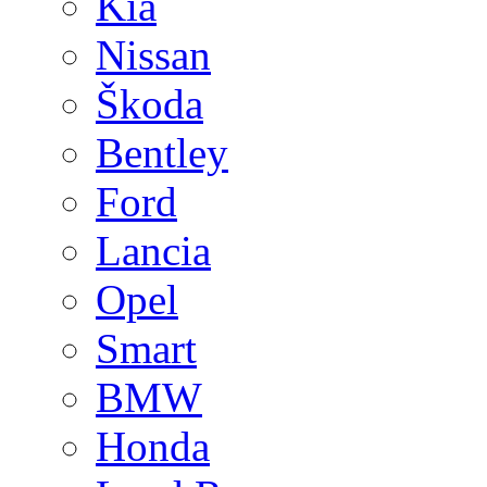
Kia
Nissan
Škoda
Bentley
Ford
Lancia
Opel
Smart
BMW
Honda