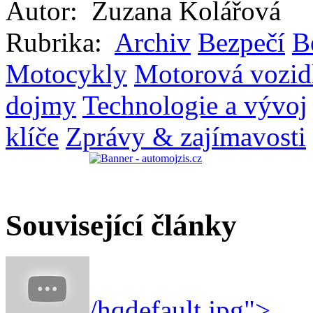
Autor:
Zuzana Kolářová
Rubrika:
Archiv
Bezpečí
B
Motocykly
Motorová vozid
dojmy
Technologie a vývoj
klíče
Zprávy & zajímavosti
Související články
/hqdefault.jpg">