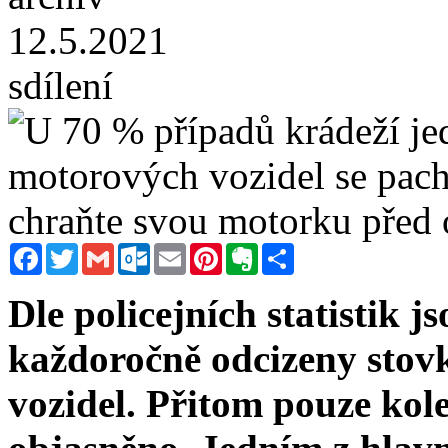
12.5.2021
sdílení
Facebook
Twitter
Gmail
Outlook.com
Email
Pinterest
Evernote
Sdílet
Dle policejních statistik j
každoročně odcizeny stov
vozidel. Přitom pouze ko