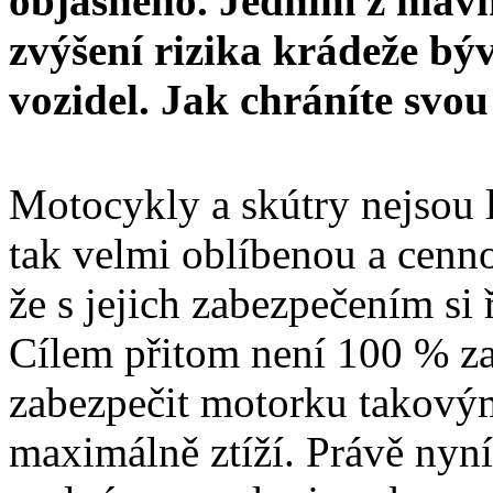
objasněno. Jedním z hlavn
zvýšení rizika krádeže bý
vozidel. Jak chráníte svo
Motocykly a skútry nejsou l
tak velmi oblíbenou a cenno
že s jejich zabezpečením si 
Cílem přitom není 100 % za
zabezpečit motorku takovými
maximálně ztíží. Právě nyní