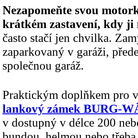
Nezapomeňte svou motork
krátkém zastavení, kdy ji
často stačí jen chvilka. Za
zaparkovaný v garáži, před
společnou garáž.
Praktickým doplňkem pro vš
lankový zámek BURG-
v dostupný v délce 200 neb
bundou, helmou nebo třeba 