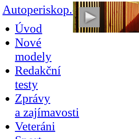
Autoperiskop.cz – Výjimeč
Přejít
Úvod
k
obsahu
Nové
webu
modely
Redakční
testy
Zprávy
a zajímavosti
Veteráni