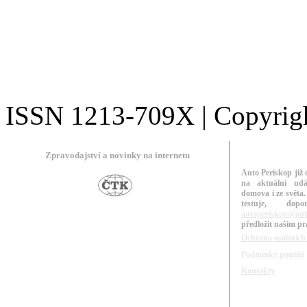
ISSN 1213-709X | Copyright
Zpravodajství a novinky na internetu
Auto Periskop již 
na aktuální udá
domova i ze světa.
testuje, do
autoperiskop@aut
předložit našim p
Ochrana osobních
Podmínky použití
Kontakty