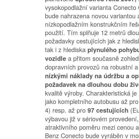
vysokopodlažní varianta Conecto
bude nahrazena novou variantou 
nízkopodlažním konstrukčním řeš
použití. Tím splňuje 12 metrů dlou
požadavky cestujících jak z hledi
tak i z hlediska
plynulého pohybu
a přitom současně zohle
vozidle
dopravních provozů na robustní 
nízkými náklady na údržbu a op
požadavek na dlouhou dobu živ
kvalitě výroby. Charakteristická 
jako kompletního autobusu až pr
4) resp. až pro
(Eu
97 cestujících
výbavou již v sériovém provedení
atraktivního poměru mezi cenou 
Benz Conecto bude vyráběn v mo