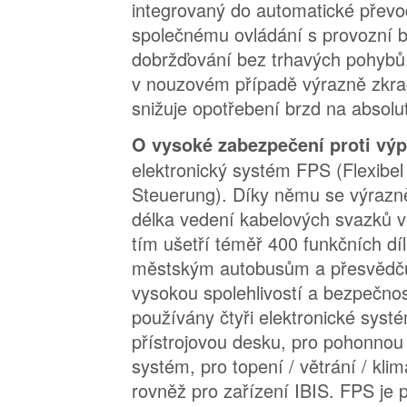
integrovaný do automatické přev
společnému ovládání s provozní 
dobržďování bez trhavých pohybů
v nouzovém případě výrazně zkra
snižuje opotřebení brzd na absol
O vysoké zabezpečení proti vý
elektronický systém FPS (Flexibe
Steuerung). Díky němu se výrazně
délka vedení kabelových svazků v
tím ušetří téměř 400 funkčních dí
městským autobusům a přesvědčuj
vysokou spolehlivostí a bezpečnos
používány čtyři elektronické syst
přístrojovou desku, pro pohonnou
systém, pro topení / větrání / klim
rovněž pro zařízení IBIS. FPS je 