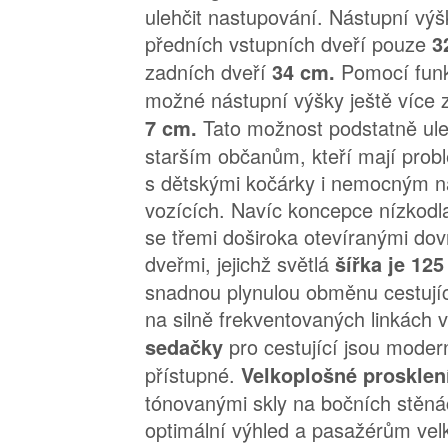
ulehčit nastupování. Nástupní vý
předních vstupních dveří pouze
3
zadních dveří
Pomocí funk
34 cm.
možné nástupní výšky ještě více 
Tato možnost podstatně ule
7 cm.
starším občanům, kteří mají prob
s dětskými kočárky i nemocným na
vozících. Navíc koncepce nízkodl
se třemi doširoka otevíranými dov
dveřmi, jejichž světlá
šířka je 12
snadnou plynulou obměnu cestujíc
na silně frekventovaných linkách 
pro cestující jsou moder
sedačky
přístupné.
Velkoplošné prosklen
tónovanými skly na bočních stěnác
optimální výhled a pasažérům velk