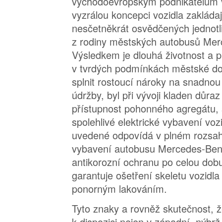
východoevropským podnikatelům v
vyzrálou koncepci vozidla zakládaj
nesčetněkrát osvědčených jednot
z rodiny městských autobusů Mer
Výsledkem je dlouhá životnost a pr
v tvrdých podmínkách městské do
splnit rostoucí nároky na snadnou
údržby, byl při vývoji kladen důra
přístupnost pohonného agregátu, s
spolehlivé elektrické vybavení voz
uvedené odpovídá v plném rozs
vybavení autobusu Mercedes-Benz
antikorozní ochranu po celou dobu 
garantuje ošetření skeletu vozidl
ponorným lakováním.
Tyto znaky a rovněž skutečnost
k dispozici nejen v západní, nýbr