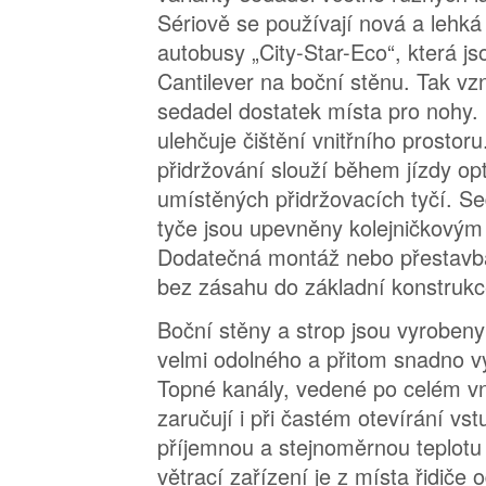
Sériově se používají nová a lehk
autobusy „City-Star-Eco“, která 
Cantilever na boční stěnu. Tak vz
sedadel dostatek místa pro nohy.
ulehčuje čištění vnitřního prostor
přidržování slouží během jízdy op
umístěných přidržovacích tyčí. Se
tyče jsou upevněny kolejničkový
Dodatečná montáž nebo přestavb
bez zásahu do základní konstrukc
Boční stěny a strop jsou vyrobeny
velmi odolného a přitom snadno vy
Topné kanály, vedené po celém vn
zaručují i při častém otevírání vs
příjemnou a stejnoměrnou teplotu
větrací zařízení je z místa řidiče 