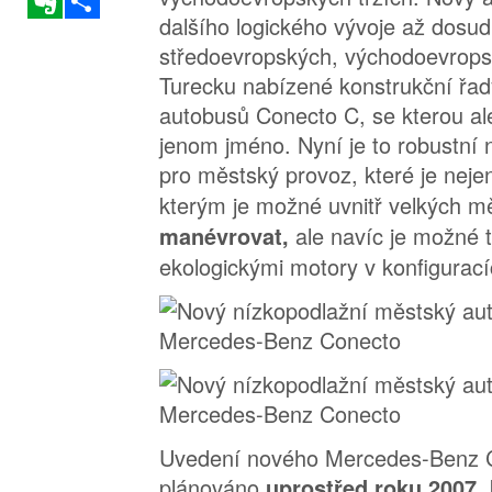
dalšího logického vývoje až dosud
středoevropských, východoevropsk
Turecku nabízené konstrukční řa
autobusů Conecto C, se kterou al
jenom jméno. Nyní je to robustní 
pro městský provoz, které je nej
kterým je možné uvnitř velkých m
ale navíc je možné 
manévrovat,
ekologickými motory v konfigurací
Uvedení nového Mercedes-Benz C
plánováno
uprostřed roku 2007,