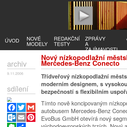
NOVÉ
REDAKČNÍ
ZPRÁVY
ÚVOD
MODELY
TESTY
A
ZAJÍMAVOSTI
Nový nízkopodlažní městs
archiv
Mercedes-Benz Conecto
9.11.2006
Třídveřový nízkopodlažní měst
moderním designem, s vysokou 
sdílení
bezpečností s flexibilním uspo
Tímto nově koncipovaným nízko
Facebook
Twitter
Gmail
autobusem Mercedes-Benz Conect
Outlook.com
Email
Pinterest
EvoBus GmbH otevírá nový segm
východoevropských trzích. Nový 
Evernote
Sdílet