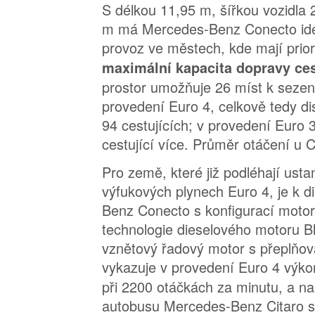
S délkou 11,95 m, šířkou vozidla
m má Mercedes-Benz Conecto ide
provoz ve městech, kde mají prior
maximální kapacita dopravy ces
prostor umožňuje 26 míst k sezení
provedení Euro 4, celkově tedy di
94 cestujících; v provedení Euro 3 
cestující více. Průměr otáčení u 
Pro země, které již podléhají us
výfukových plynech Euro 4, je k d
Benz Conecto s konfigurací motor
technologie dieselového motoru B
vznětový řadový motor s přeplň
vykazuje v provedení Euro 4 výk
při 2200 otáčkách za minutu, a n
autobusu Mercedes-Benz Citaro se