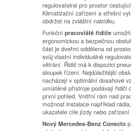
regulovatelné pro prostor cestující
Klimatizační zařízení a střešní v
obdržet na zvláštní nabídku.
Funkční
umožňu
pracoviště řidiče
ergonomickou a bezpečnou obsluh
část je dveřmi oddělena od prosto
svůj vlastní individuálně regulova
větrání. Řidič má k dispozici pneu
sloupek řízení. Nejdůležitější obs
nacházejí v optimální dosahové vz
umístěné přístroje podávají řidiči
první pohled. Vnitřní rám nad prac
možnost instalace například rádia,
ukazatele cíle jízdy nebo zařízení
p
Nový Mercedes-Benz Conecto