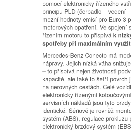
pomocí elektronicky řízeného vstř
principu PLD (čerpadlo – vedení – 
mezní hodnoty emisí pro Euro 3 p
motorových opatření. Ve spojení s
řízením motoru to přispívá
k níz
spotřeby při maximálním využit
Mercedes-Benz Conecto má moder
nápravy. Jejich nízká váha snižu
– to přispívá nejen životnosti pod
kapacitě, ale také to šetří povrch
na nerovných cestách. Celé vozid
elektronicky řízenými kotoučovými
servisních nákladů jsou tyto brz
identické. Sériově je rovněž mont
systém (ABS), regulace prokluzu
elektronický brzdový systém (EBS