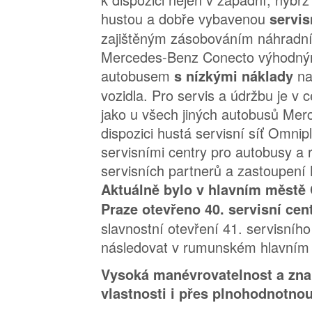
hustou a dobře vybavenou
servis
zajištěným zásobováním náhradními
Mercedes-Benz Conecto výhodn
autobusem
na
s nízkými náklady
vozidla. Pro servis a údržbu je v 
jako u všech jiných autobusů Mer
dispozici hustá servisní síť Omnip
servisními centry pro autobusy a
servisních partnerů a zastoupen
Aktuálně bylo v hlavním městě 
Praze otevřeno 40. servisní ce
slavnostní otevření 41. servisníh
následovat v rumunském hlavním
Vysoká manévrovatelnost a zna
vlastnosti i přes plnohodnotnou