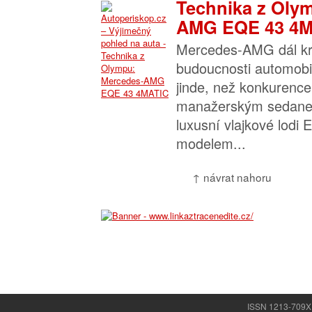
Technika z Oly
AMG EQE 43 4M
Mercedes-AMG dál krá
budoucnosti automobi
jinde, než konkurence
manažerským sedanem
luxusní vlajkové lodi
modelem...
↑ návrat nahoru
ISSN 1213-709X |