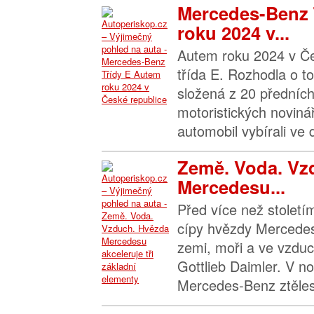
Mercedes-Benz 
roku 2024 v...
Autem roku 2024 v Če
třída E. Rozhodla o 
složená z 20 předníc
motoristických novinář
automobil vybírali ve 
Země. Voda. Vz
Mercedesu...
Před více než stoletím
cípy hvězdy Mercedesu
zemi, moři a ve vzduc
Gottlieb Daimler. V 
Mercedes‑Benz ztělesň