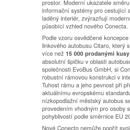
prostor. Moderní ukazatele směru 
informační systémy pro cestující a
laděný interiér, zvýrazňují moder
působící vzhled nového Conecta.
Podle vzoru osvědčené koncepce
linkového autobusu Citaro, který 
více než
15 000 prodanými kus
absolutní špičku v oblasti autob
společnosti EvoBus GmbH, si Con
robustní rámovou konstrukci v int
Tuhost rámu a jeho pevnost při př
aktuálnímu evropskému standard
nízkopodlažní městský autobus s
provedením vhodným pro osoby 
pohyblivostí podle směrnice EU 
Nové Conecto nemůže popřít svoji 