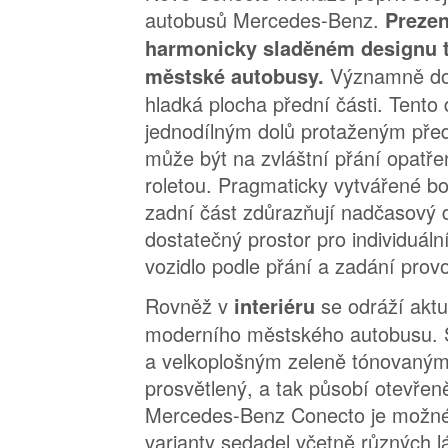
autobusů Mercedes-Benz.
Prezen
harmonicky sladěném designu 
Významně do
městské autobusy.
hladká plocha přední části. Tento 
jednodílným dolů protaženým pře
může být na zvláštní přání opatře
roletou. Pragmaticky vytvářené bo
zadní část zdůrazňují nadčasový d
dostatečný prostor pro individuáln
vozidlo podle přání a zadání prov
Rovněž v
se odráží akt
interiéru
moderního městského autobusu. 
a velkoplošným zeleně tónovaným 
prosvětlený, a tak působí otevřen
Mercedes-Benz Conecto je možné 
varianty sedadel včetně různých l