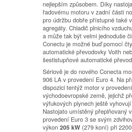
nejlepším způsobem. Díky nastoj
řadovému motoru v zadní části n
pro údržbu dobře přístupné také
agregáty. Chladič plnicího vzduch
a může tak být velmi jednoduše č
Conectu je možné buď pomocí čt
automatické převodovky Voith ne
šestistupňové automatické převod
Sériově je do nového Conecta m
906 LA v provedení Euro 4. Na přá
dispozici tentýž motor v proveden
východoevropské země, jejichž př
výfukových plynech ještě vyhovují
Nastojato umístěný přeplňovaný 
provedení Euro 3 se svým zdviho
výkon
(279 koní) při 220
205 kW