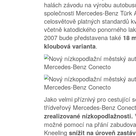
halách závodu na výrobu autobusů
společnosti Mercedes-Benz Türk 
celosvětově platných standardů kv
včetně katodického ponorného lak
2007 bude představena také
18 m
.
kloubová varianta
Jako velmi příznivý pro cestující 
třídveřový Mercedes-Benz Conec
zrealizované nízkopodlažnosti.
možné pomocí na přání zabudov
Kneeling
snížit na úroveň zastá