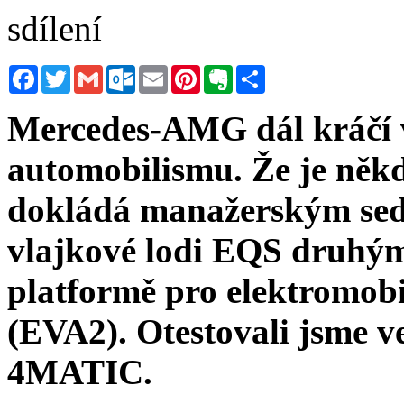
sdílení
Facebook
Twitter
Gmail
Outlook.com
Email
Pinterest
Evernote
Sdílet
Mercedes-AMG
dál
kráčí
automobilismu. Že je někd
dokládá m
anažerský
m
se
vlajkové lodi EQS druhý
platformě pro
e
lektromobi
(EVA2).
Otestovali jsme v
4MATIC.