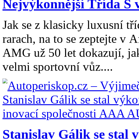
Nejvýkonnější Třída S v
Jak se z klasicky luxusní t
rarach, na to se zeptejte v
AMG už 50 let dokazují, ja
velmi sportovní vůz....
Stanislav Gálik se stal