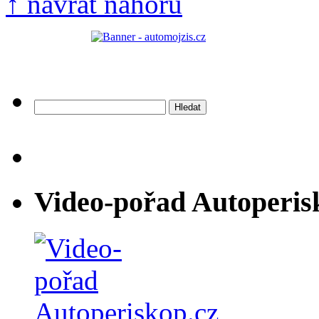
↑ návrat nahoru
Vyhledávání
Video-pořad Autoperis