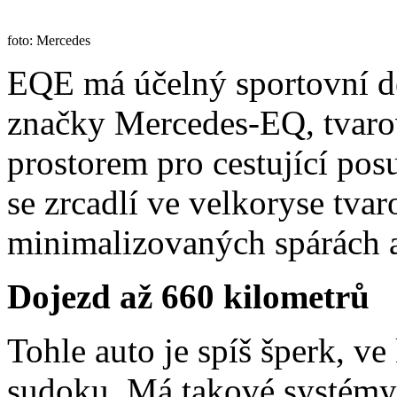
foto: Mercedes
EQE má účelný sportovní d
značky Mercedes-EQ, tvar
prostorem pro cestující po
se zrcadlí ve velkoryse tva
minimalizovaných spárách 
Dojezd až 660 kilometrů
Tohle auto je spíš šperk, ve
sudoku. Má takové systémy 