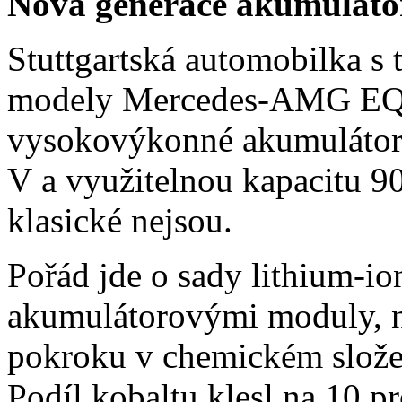
Nová generace akumuláto
Stuttgartská automobilka s
modely Mercedes-AMG EQE s
vysokovýkonné akumulátor
V a využitelnou kapacitu 9
klasické nejsou.
Pořád jde o sady lithium-i
akumulátorovými moduly, 
pokroku v chemickém složení
Podíl kobaltu klesl na 10 p