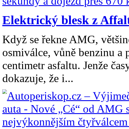
Elektrický blesk z Affal
Když se řekne AMG, většině
osmiválce, vůně benzinu a 
centimetr asfaltu. Jenže č
dokazuje, že i...