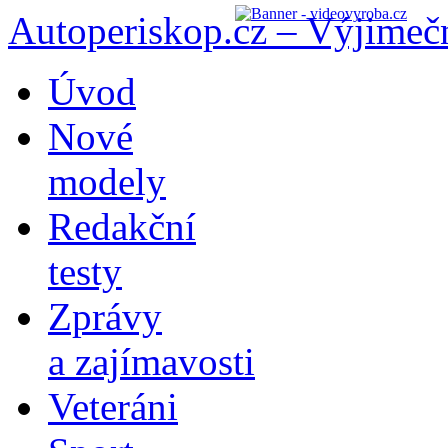
Autoperiskop.cz – Výjimeč
Přejít
Úvod
k
obsahu
Nové
webu
modely
Redakční
testy
Zprávy
a zajímavosti
Veteráni