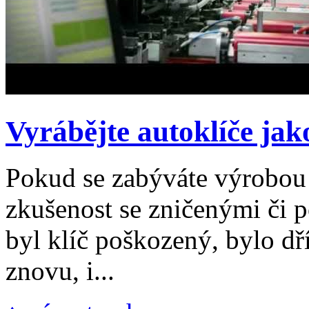
Vyrábějte autoklíče jak
Pokud se zabýváte výrobou a
zkušenost se zničenými či p
byl klíč poškozený, bylo dří
znovu, i...