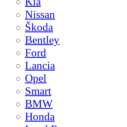
Kia
Nissan
Škoda
Bentley
Ford
Lancia
Opel
Smart
BMW
Honda