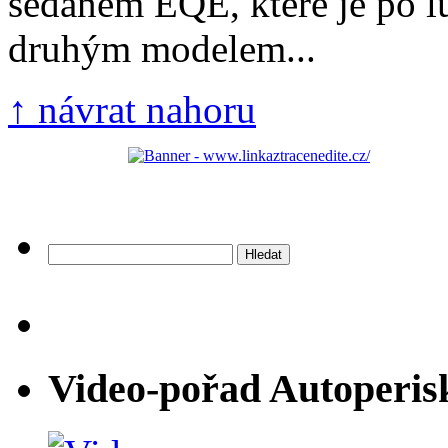
sedanem EQE, které je po l
druhým modelem...
↑ návrat nahoru
Vyhledávání
Video-pořad Autoperis