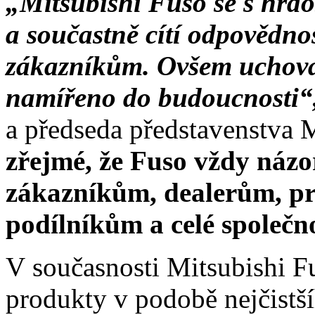
„Mitsubishi Fuso se s hrdos
a součastně cítí odpovědno
zákazníkům. Ovšem uchován
namířeno do budoucnosti“
a předseda představenstv
zřejmé, že Fuso vždy názo
zákazníkům, dealerům, p
podílníkům a celé společn
V současnosti Mitsubishi F
produkty v podobě nejčistš