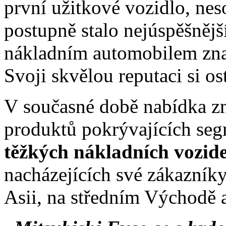
první užitkové vozidlo, ne
postupně stalo nejúspěšněj
nákladním automobilem zna
Svoji skvělou reputaci si os
V současné době nabídka zn
produktů pokrývajících se
těžkých nákladních vozide
nacházejících své zákazník
Asii, na středním Východě 