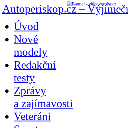
Autoperiskop.cz – Výjimeč
Přejít
Úvod
k
obsahu
Nové
webu
modely
Redakční
testy
Zprávy
a zajímavosti
Veteráni