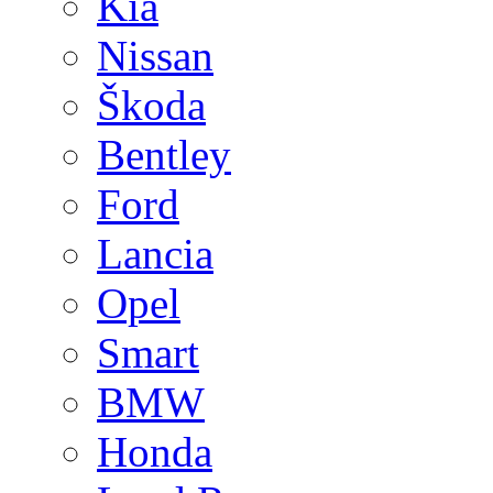
Kia
Nissan
Škoda
Bentley
Ford
Lancia
Opel
Smart
BMW
Honda