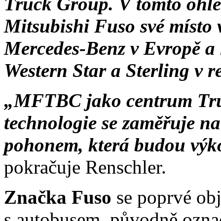
Truck Group. V tomto ohl
Mitsubishi Fuso své místo v
Mercedes-Benz v Evropě a l
Western Star a Sterling v
„MFTBC jako centrum Tru
technologie se zaměřuje na
pohonem, která budou výko
pokračuje Renschler.
Značka Fuso
se poprvé obj
s autobusem, původně ozna