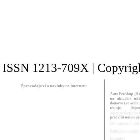
ISSN 1213-709X | Copyright
Zpravodajství a novinky na internetu
Auto Periskop již 
na aktuální udá
domova i ze světa.
testuje, do
autoperiskop@aut
předložit našim p
Ochrana osobních
Podmínky použití
Kontakty