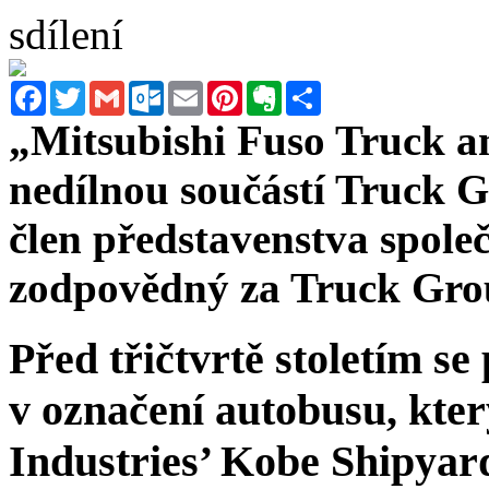
sdílení
Facebook
Twitter
Gmail
Outlook.com
Email
Pinterest
Evernote
Sdílet
„Mitsubishi Fuso Truck a
nedílnou součástí Truck G
člen představenstva spole
zodpovědný za Truck Gr
Před třičtvrtě stoletím se
v označení autobusu,
kter
Industries’ Kobe Shipya