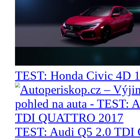
TEST: Honda Civic 4D 1
TEST: Audi Q5 2.0 TD