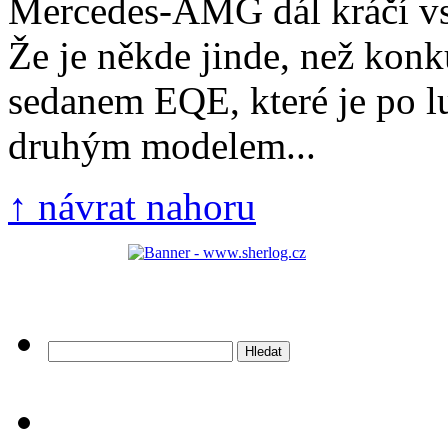
Mercedes-AMG dál kráčí vs
Že je někde jinde, než kon
sedanem EQE, které je po l
druhým modelem...
↑ návrat nahoru
Vyhledávání