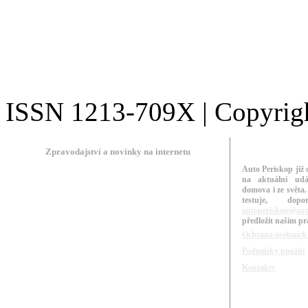
ISSN 1213-709X | Copyright
Zpravodajství a novinky na internetu
Auto Periskop již 
na aktuální udá
domova i ze světa.
testuje, do
autoperiskop@aut
předložit našim p
Ochrana osobních
Podmínky použití
Kontakty