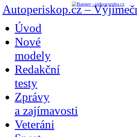
Autoperiskop.cz – Výjimeč
Přejít
Úvod
k
obsahu
Nové
webu
modely
Redakční
testy
Zprávy
a zajímavosti
Veteráni