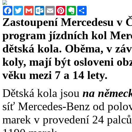
Facebook
Twitter
Gmail
Outlook.com
Email
Pinterest
Evernote
Sdílet
Zastoupení Mercedesu v Č
program jízdních kol Merc
dětská kola. Oběma, v zá
koly, mají být osloveni ob
věku mezi 7 a 14 lety.
Dětská kola jsou
na němec
síť Mercedes-Benz od polov
marek v provedení 24 palců,