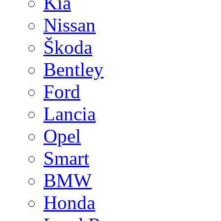
Kia
Nissan
Škoda
Bentley
Ford
Lancia
Opel
Smart
BMW
Honda