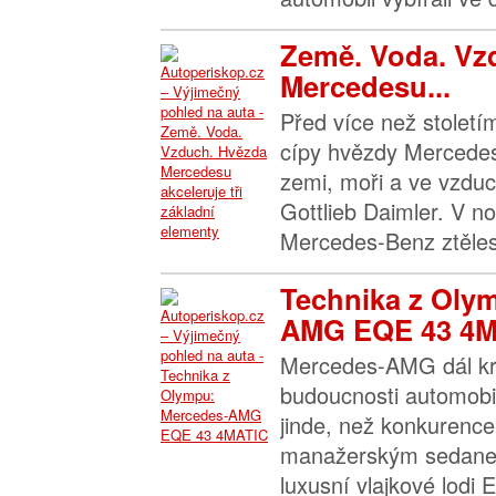
Země. Voda. Vz
Mercedesu...
Před více než stoletím
cípy hvězdy Mercedesu
zemi, moři a ve vzduc
Gottlieb Daimler. V 
Mercedes‑Benz ztělesň
Technika z Oly
AMG EQE 43 4M
Mercedes-AMG dál krá
budoucnosti automobi
jinde, než konkurence
manažerským sedanem
luxusní vlajkové lodi