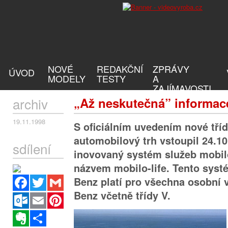
NOVÉ
REDAKČNÍ
ZPRÁVY
ÚVOD
MODELY
TESTY
A
ZAJÍMAVOSTI
archiv
„Až neskutečná” informac
19.11.1998
S oficiálním uvedením nové tří
automobilový trh vstoupil 24.10
sdílení
inovovaný systém služeb mobi
názvem mobilo-life. Tento syst
Facebook
Twitter
Gmail
Benz platí pro všechna osobní 
Benz včetně třídy V.
Outlook.com
Email
Pinterest
Evernote
Sdílet