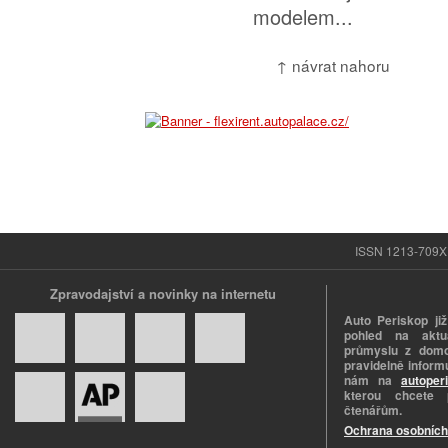
modelem...
↑ návrat nahoru
ISSN 1213-709X |
Zpravodajství a novinky na internetu
Auto Periskop již
pohled na aktuá
průmyslu z domo
pravidelně informu
nám na
autoper
kterou chcete 
čtenářům.
Ochrana osobních