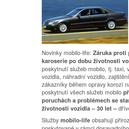
Novinky mobilo-life:
Záruka proti 
karoserie po dobu životnosti voz
poskytnutí služeb mobilo, tj. taxi,
vozidla, náhradní vozidlo, zajiště
zákazníky během opravy korozí n
poskytnutí všech služeb mobilo
př
poruchách a problémech se sta
dřív
životnosti vozidla – 30 let –
Služby
obsahují přir
mobilo-life
poskytované v rámci dosavadního