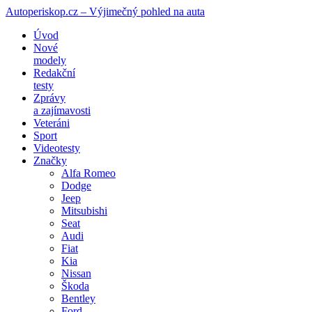
Autoperiskop.cz – Výjimečný pohled na auta
Přejít
Úvod
k
Nové
obsahu
modely
webu
Redakční
testy
Zprávy
a zajímavosti
Veteráni
Sport
Videotesty
Značky
Alfa Romeo
Dodge
Jeep
Mitsubishi
Seat
Audi
Fiat
Kia
Nissan
Škoda
Bentley
Ford