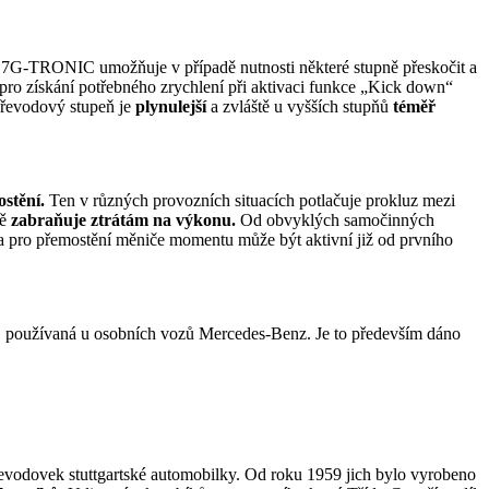
tu 7G-TRONIC umožňuje v případě nutnosti některé stupně přeskočit a
e pro získání potřebného zrychlení při aktivaci funkce „Kick down“
 převodový stupeň je
plynulejší
a zvláště u vyšších stupňů
téměř
ostění.
Ten v různých provozních situacích potlačuje prokluz mezi
ně
zabraňuje ztrátám na výkonu.
Od obvyklých samočinných
jka pro přemostění měniče momentu může být aktivní již od prvního
i, používaná u osobních vozů Mercedes-Benz. Je to především dáno
evodovek stuttgartské automobilky. Od roku 1959 jich bylo vyrobeno