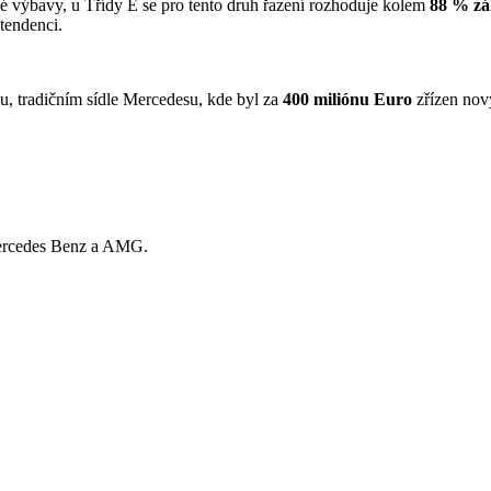
vé výbavy, u Třídy E se pro tento druh řazení rozhoduje kolem
88 % zá
 tendenci.
, tradičním sídle Mercedesu, kde byl za
400 miliónu Euro
zřízen no
 Mercedes Benz a AMG.