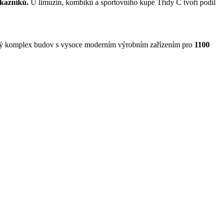
kazníků.
U limuzín, kombíků a sportovního kupé Třídy C tvoří podíl
vý komplex budov s vysoce moderním výrobním zařízením pro
1100