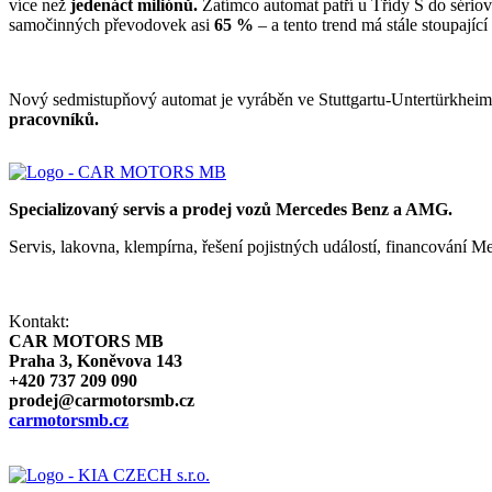
více než
jedenáct miliónů.
Zatímco automat patří u Třídy S do sério
samočinných převodovek asi
65 %
– a tento trend má stále stoupající
Nový sedmistupňový automat je vyráběn ve Stuttgartu-Untertürkheimu
pracovníků.
Specializovaný servis a prodej vozů Mercedes Benz a AMG.
Servis, lakovna, klempírna, řešení pojistných událostí, financování
Kontakt:
CAR MOTORS MB
Praha 3, Koněvova 143
+420 737 209 090
prodej@carmotorsmb.cz
carmotorsmb.cz