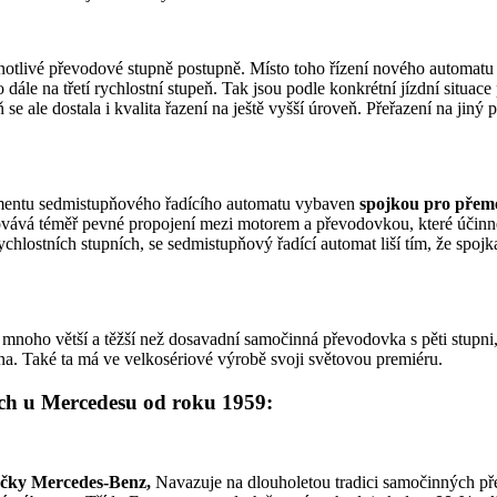
dnotlivé převodové stupně postupně. Místo toho řízení nového automa
 dále na třetí rychlostní stupeň. Tak jsou podle konkrétní jízdní situac
e ale dostala i kvalita řazení na ještě vyšší úroveň. Přeřazení na jiný
mentu sedmistupňového řadícího automatu vybaven
spojkou pro přem
ovává téměř pevné propojení mezi motorem a převodovkou, které účin
chlostních stupních, se sedmistupňový řadící automat liší tím, že spo
 mnoho větší a těžší než dosavadní samočinná převodovka s pěti stupn
ina. Také ta má ve velkosériové výrobě svoji světovou premiéru.
ch u Mercedesu od roku 1959:
ačky Mercedes-Benz,
Navazuje na dlouholetou tradici samočinných př