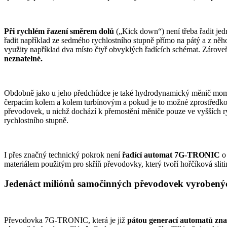
Při rychlém řazení směrem dolů
(„Kick down“) není třeba řadit je
řadit například ze sedmého rychlostního stupně přímo na pátý a z něho
využity například dva místo čtyř obvyklých řadících schémat. Zároveň s
neznatelné.
Obdobně jako u jeho předchůdce je také hydrodynamický měnič mo
čerpacím kolem a kolem turbínovým a pokud je to možné zprostředk
převodovek, u nichž dochází k přemostění měniče pouze ve vyšších ry
rychlostního stupně.
I přes značný technický pokrok není
řadící automat 7G-TRONIC
o
materiálem použitým pro skříň převodovky, který tvoří hořčíková slit
Jedenáct miliónů samočinných převodovek vyrobený
Převodovka 7G-TRONIC, která je již
pátou generací automatů zn