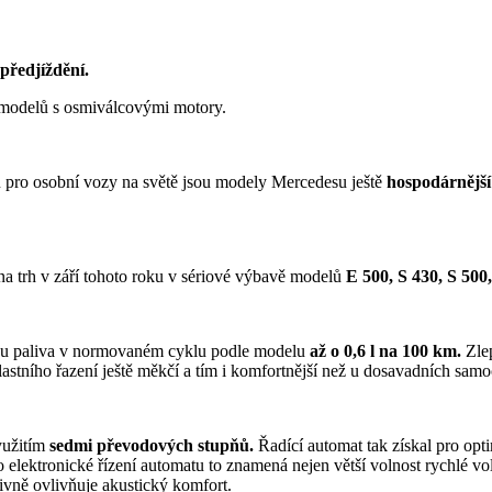
předjíždění.
modelů s osmiválcovými motory.
pro osobní vozy na světě jsou modely Mercedesu ještě
hospodárnějš
 na trh v září tohoto roku v sériové výbavě modelů
E 500, S 430, S 500
bu paliva v normovaném cyklu podle modelu
až o 0,6 l na 100 km.
Zle
lastního řazení ještě měkčí a tím i komfortnější než u dosavadních sa
yužitím
sedmi převodových stupňů.
Řadící automat tak získal pro opt
lektronické řízení automatu to znamená nejen větší volnost rychlé vol
tivně ovlivňuje akustický komfort.