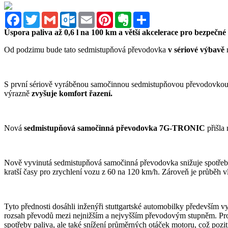
Facebook
Twitter
Gmail
Outlook.com
Email
Pinterest
Evernote
Sdílet
Úspora paliva až 0,6 l na 100 km a větší akcelerace pro bezpečné 
Od podzimu bude tato sedmistupňová převodovka
v sériové výbavě
S první sériově vyráběnou samočinnou sedmistupňovou převodovkou 
výrazně
zvyšuje komfort řazení.
Nová
sedmistupňová samočinná převodovka 7G-TRONIC
přišla
Nově vyvinutá sedmistupňová samočinná převodovka snižuje spotře
kratší časy pro zrychlení vozu z 60 na 120 km/h. Zároveň je průběh v
Tyto přednosti dosáhli inženýři stuttgartské automobilky především v
rozsah převodů mezi nejnižším a nejvyšším převodovým stupněm. Pro e
spotřeby paliva, ale také snížení průměrných otáček motoru, což pozi