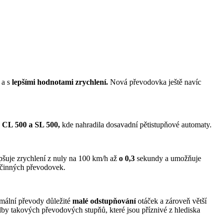
í
a s
lepšími hodnotami zrychlení.
Nová převodovka ještě navíc
, CL 500 a SL 500,
kde nahradila dosavadní pětistupňové automaty.
pšuje zrychlení z nuly na 100 km/h až
o 0,3
sekundy a umožňuje
močinných převodovek.
imální převody důležité
malé odstupňování
otáček a zároveň větší
by takových převodových stupňů, které jsou příznivé z hlediska