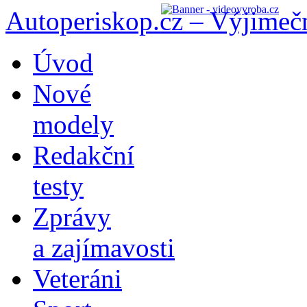
Autoperiskop.cz – Výjimeč
Přejít
Úvod
k
obsahu
Nové
webu
modely
Redakční
testy
Zprávy
a zajímavosti
Veteráni