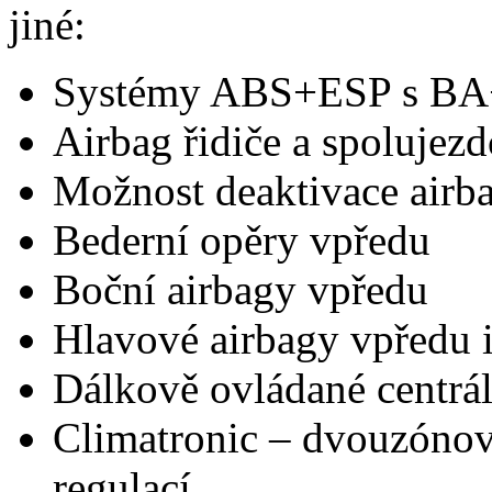
jiné:
Systémy ABS+ESP s B
Airbag řidiče a spolujezd
Možnost deaktivace airb
Bederní opěry vpředu
Boční airbagy vpředu
Hlavové airbagy vpředu 
Dálkově ovládané centrá
Climatronic – dvouzónová
regulací