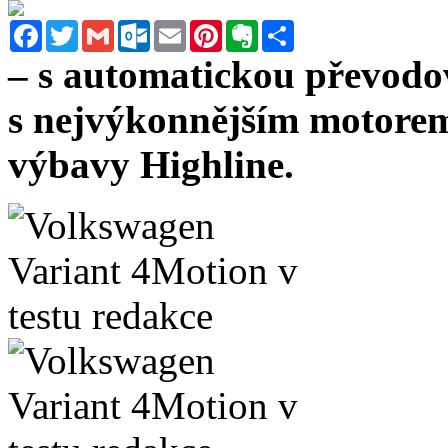
Facebook
Twitter
Gmail
Outlook.com
Email
Pinterest
Evernote
Sdílet
– s automatickou převod
s nejvýkonnějším motorem 
výbavy Highline.