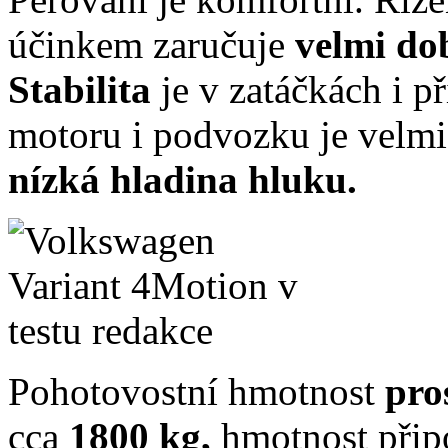
účinkem zaručuje
velmi d
Stabilita
je v zatáčkách i p
motoru i podvozku je velmi 
nízká hladina hluku.
Pohotovostní hmotnost
pro
cca
1800 kg,
hmotnost přip