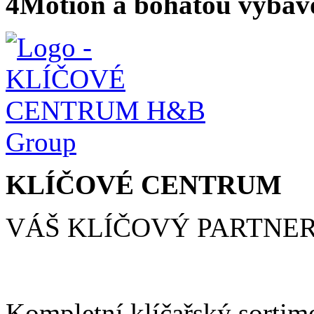
4Motion a bohatou výbav
KLÍČOVÉ CENTRUM
VÁŠ KLÍČOVÝ PARTNE
Kompletní klíčařský sortim