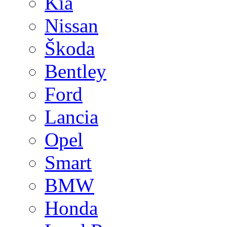
Kia
Nissan
Škoda
Bentley
Ford
Lancia
Opel
Smart
BMW
Honda