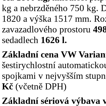
kg a nebrzděného 750 kg. D
1820 a výška 1517 mm. R
zavazadlového prostoru
498
sedadlech
1626 l.
Základní cena VW Varia
šestirychlostní automatick
spojkami v nejvyšším stup
Kč
(včetně DPH)
Základní sériová výbava 