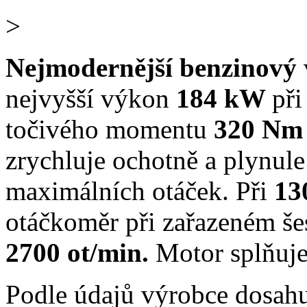
>
Nejmodernější benzinový
nejvyšší výkon
184 kW
při
točivého momentu
320 Nm 
zrychluje ochotně a plynule
maximálních otáček. Při
13
otáčkoměr při zařazeném še
2700 ot/min.
Motor splňuj
Podle údajů výrobce dosah