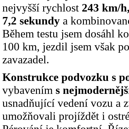
nejvyšší rychlost
243 km/h
7,2 sekundy
a kombinovano
Během testu jsem dosáhl 
100 km, jezdil jsem však p
zavazadel.
Konstrukce podvozku s p
vybavením
s nejmodernějš
usnadňující vedení vozu a 
umožňovali projíždět i ostr
Pérování je komfortní. Říze