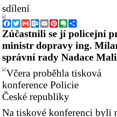
sdílení
Facebook
Twitter
Gmail
Outlook.com
Email
Pinterest
Evernote
Sdílet
Zúčastnili se jí policejní 
ministr dopravy ing. Mil
správní rady Nadace Mali
Na tiskové konferenci byli