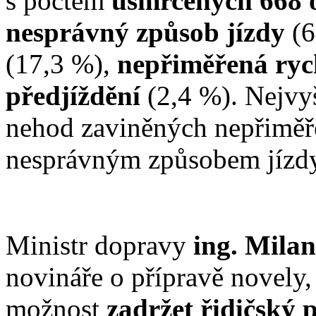
s počtem
usmrcených 668 
nesprávný způsob jízdy
(6
(17,3 %),
nepřiměřená ryc
předjíždění
(2,4 %). Nejvy
nehod zaviněných nepřiměř
nesprávným způsobem jíz
Ministr dopravy
ing. Mila
novináře o přípravě novely, 
možnost
zadržet řidičský