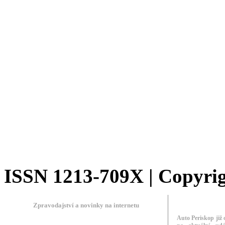
ISSN 1213-709X | Copyrigh
Zpravodajství a novinky na internetu
Auto Periskop již 