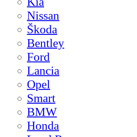
Kia
Nissan
Škoda
Bentley
Ford
Lancia
Opel
Smart
BMW
Honda