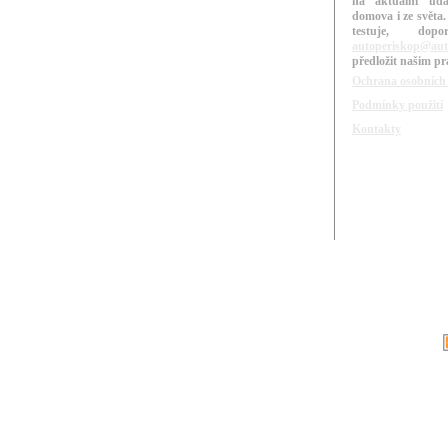
na aktuální udá
domova i ze světa.
testuje, do
autoperiskop@aut
předložit našim p
Ochrana osobních
Podmínky použití
Kontakty