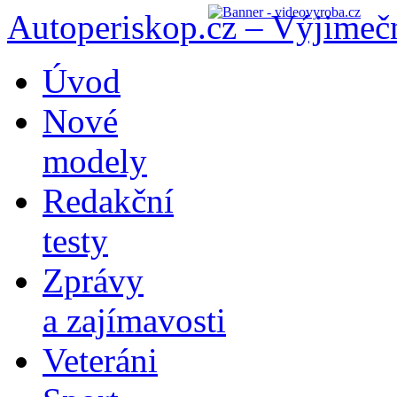
Autoperiskop.cz – Výjimeč
Přejít
Úvod
k
obsahu
Nové
webu
modely
Redakční
testy
Zprávy
a zajímavosti
Veteráni