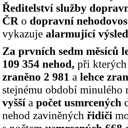
Ředitelství služby dopravn
ČR
o
dopravní nehodovos
vykazuje
alarmující výsle
Za prvních sedm měsíců l
109 354 nehod,
při kterýc
zraněno 2 981
a
lehce zra
stejnému období minulého 
vyšší
a
počet usmrcených
nehod zaviněných
řidiči
mo