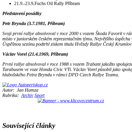
21.9.-23.9.Fuchs Oil Rally Příbram
Představení posádky
Petr Brynda (3.7.1981, Příbram)
Svoji první rallye absolvoval v roce 2000 s vozem Škoda Favorit v rámc
místo v juniorském českém reprezentačním týmu. Největšího úspěchu vš
Úspěšnou sezónu podtrhl ziskem titulu Hvězdy Rallye Český Krumlov
Václav Vorel (21.4.1969, Příbram)
První rallye absolvoval v roce 1988 s vozem Trabant jakožto spolujez
Tarabusem ve voze Honda Civic VTi. Václav Vorel působil jako spoluj
hlubošského Petra Bryndu v rámci DPD Czech Rallye Teamu.
Autor:
Jan Hamza
Rubrika:
Archiv
Sport
Související články