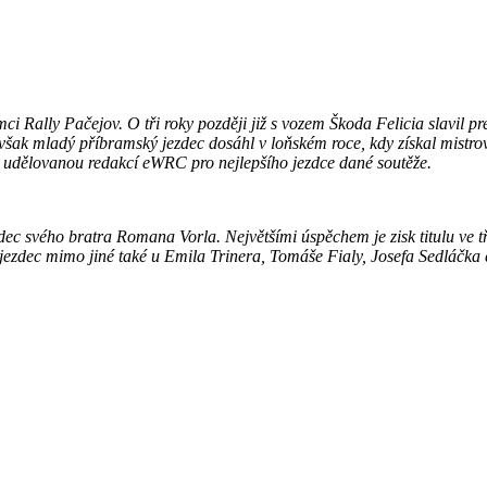
i Rally Pačejov. O tři roky později již s vozem Škoda Felicia slavil pre
ak mladý příbramský jezdec dosáhl v loňském roce, kdy získal mistrovsk
 udělovanou redakcí eWRC pro nejlepšího jezdce dané soutěže.
dec svého bratra Romana Vorla. Největšími úspěchem je zisk titulu ve 
ezdec mimo jiné také u Emila Trinera, Tomáše Fialy, Josefa Sedláčka č