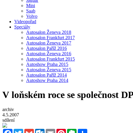
Jaguar
Mini
Saab
Volvo
Videopořad
Speciály
Autosalon Ženeva 2018
Autosalon Frankfurt 2017
Autosalon Ženeva 2017
Autosalon Paříž 2016
Autosalon Ženeva 2016
Autosalon Frankfurt 2015
Autoshow Praha 2015
Autosalon Ženeva 2015
Autosalon Paříž 2014
Autoshow Praha 2014
V loňském roce se společnost DP
archiv
4.5.2007
sdílení
Facebook
Twitter
Gmail
Outlook.com
Email
Pinterest
Evernote
Sdílet