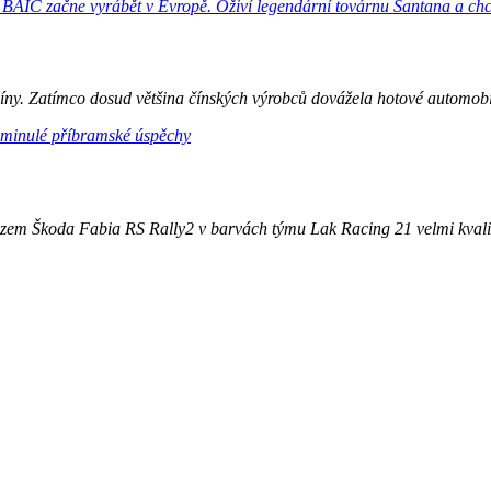
íny. Zatímco dosud většina čínských výrobců dovážela hotové automobily 
zem Škoda Fabia RS Rally2 v barvách týmu Lak Racing 21 velmi kvalitn