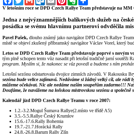
V letošním roce se DPD Czech Rallye Team představuje na MM Č
Jedna z nejvýznamnějších balíkových služeb na česk
posádka se svému hlavnímu partnerovi odvděčila mist
Pavel Pašek,
dlouho známý jako navigátor DPD Czech Rallye Teamu, 
místě se objeví zkušený příbramský navigátor Václav Vorel, který bu
Letos se DPD Czech Rallye Team představuje poprvé s novým vo
tým plně schopen tento vůz nasadit při letošní tradičně jarní soutěži
program. Myslím si, že nakonec se vůz povedl a budeme s ním prohán
Letošní sezónu odstartovala dvojice zimních závodů. V Rakousku Bry
sezóna bude velice zajímavá. Nedáváme si žádný velký cíl, ale rádi 
můžeme očekávat. Nic ale nedáme naším soupeřům zadarmo!!! Naší pr
Doufáme, že navážeme na loňskou mistrovskou sezónu a společně s
Kalendář jízd DPD Czech Rallye Teamu v roce 2007:
1.2.-3.2.Mogul Šumava Rallye(2.místo ve třídě A5)
3.5.-5.5.Rallye Český Krumlov
15.6.-17.6.Rally Bohemia
19.7.-21.7.Horácká Rally
24.8.-26.8.Barum Rally Zlín