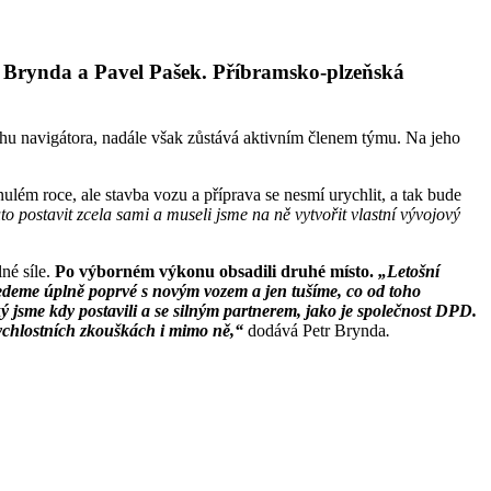
r Brynda a Pavel Pašek. Příbramsko-plzeňská
u navigátora, nadále však zůstává aktivním členem týmu. Na jeho
ulém roce, ale stavba vozu a příprava se nesmí urychlit, a tak bude
o postavit zcela sami a museli jsme na ně vytvořit vlastní vývojový
lné síle.
Po výborném výkonu obsadili druhé místo.
„Letošní
ojedeme úplně poprvé s novým vozem a jen tušíme, co od toho
 jsme kdy postavili a se silným partnerem, jako je společnost DPD.
ychlostních zkouškách i mimo ně,“
dodává Petr Brynda
.