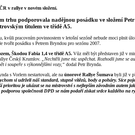
R v rallye v novém složení.
ém trhu podporovala nadějnou posádku ve složení Pet
rovským titulem ve třídě A5.
kvůli pracovním povinnostem v letošní sezóně nebude moci plnit úloh
de tvořit posádku s Petrem Bryndou pro sezónu 2007.
zem, Škodou Fabia 1,4 ve třídě A5.
Vůz měl být představen již v min
 Rallye Český Krumlov.
„Nechtěli jsme nic uspěchat. Rozhodli jsme se aut
ět i soupeře s výkonnějšími vozy,“
dodal Petr Brynda.
nda s Vorlem nestartovali, ale na
únorové Rallye Šumava
byli již v p
bychom si udrželi náš standard, stupně vítězů, body a poháry. Sice p
ioritou je ukázat se na mistrovství s nejlepším závodním autem jaký
 podporou společnosti DPD se nám podaří získat srdce každého na r