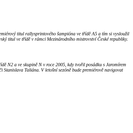
miérový titul rallysprintového šampióna ve třídě A5 a tím si vysloužil
ý titul ve třídě v rámci Mezinárodního mistrovství České republiky.
třídě N2 a ve skupině N v roce 2005, kdy tvořil posádku s Jaromírem
i Stanislava Taliána. V letošní sezóně bude premiérově navigovat