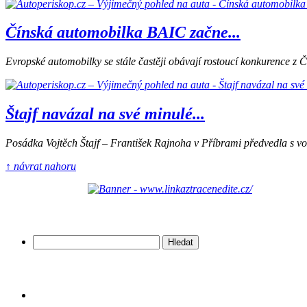
Čínská automobilka BAIC začne...
Evropské automobilky se stále častěji obávají rostoucí konkurence z Č
Štajf navázal na své minulé...
Posádka Vojtěch Štajf – František Rajnoha v Příbrami předvedla s vo
↑ návrat nahoru
Vyhledávání