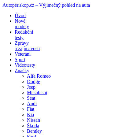
Autoperiskop.cz – Výjimečný pohled na auta
Přejít
Úvod
k
Nové
obsahu
modely
webu
Redakční
testy
Zprávy
a zajímavosti
Veteráni
Sport
Videotesty
Značky
Alfa Romeo
Dodge
Jeep
Mitsubishi
Seat
Audi
Fiat
Kia
Nissan
Škoda
Bentley
Ford