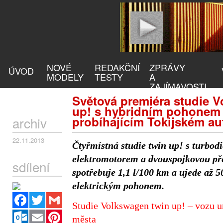
NOVÉ
REDAKČNÍ
ZPRÁVY
ÚVOD
MODELY
TESTY
A
ZAJÍMAVOSTI
Světová premiéra studie 
up! s hybridním pohonem 
probíhajícím Tokijském a
archiv
22.11.2013
Čtyřmístná studie twin up! s turbodi
elektromotorem a dvouspojkovou p
sdílení
spotřebuje 1,1 l/100 km a ujede až 5
elektrickým pohonem.
Facebook
Twitter
Gmail
Studie Volkswagen twin up! – vozu 
Outlook.com
Email
Pinterest
města