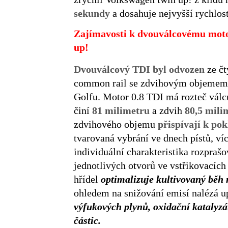
sekundy
a dosahuje
nejvyšší rychlos
Zajímavosti k dvouválcovému moto
up!
Dvouválcový TDI byl odvozen
ze čt
common rail se zdvihovým objemem 1
Golfu. Motor 0.8 TDI má rozteč vál
činí
81 milimetru
a zdvih
80,5 mili
zdvihového objemu
přispívají k pok
tvarovaná vybrání ve dnech pístů, ví
individuální charakteristika rozprašo
jednotlivých otvorů ve vstřikovacích
hřídel
optimalizuje kultivovaný běh
ohledem na snižování emisí nalézá u
výfukových plynů, oxidační katalyzát
částic.