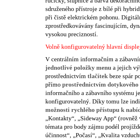
ručičky, stupnice a barva dekoračníh
sdruženého přístroje z bílé při hyb
při čistě elektrickém pohonu. Digitá
zprostředkovávány fascinujícím, d
vysokou precizností.
Volně konfigurovatelný hlavní disple
V centrálním informačním a zábavní
jednotlivé položky menu
a jejich vý
prostřednictvím
tlačítek
beze spár po
přímo
prostřednictvím dotykového 
informačního a zábavního systému je
konfigurovatelný. Díky tomu lze indi
možnosti rychlého přístupu k nab
„Kontakty“, „Sideway App“ (rovněž 
témata pro body zájmu podél projíždě
účinnost“, „Počasí“, „Kvalita vzduc