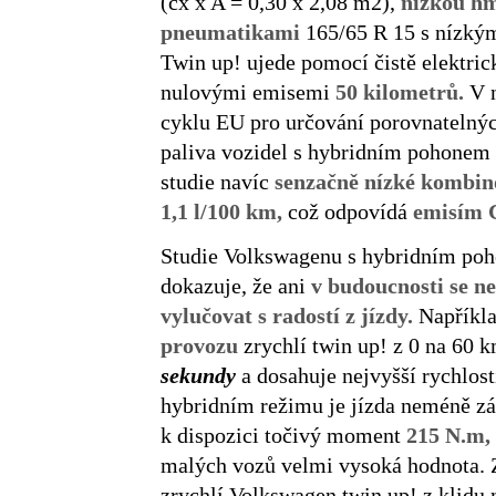
(cx x A = 0,30 x 2,08 m2),
nízkou hm
pneumatikami
165/65 R 15 s nízký
Twin up! ujede pomocí čistě elektri
nulovými emisemi
50 kilometrů.
V 
cyklu EU pro určování porovnatelný
paliva vozidel s hybridním pohonem 
studie navíc
senzačně nízké kombin
1,1 l/100 km,
což odpovídá
emisím 
Studie Volkswagenu s hybridním poh
dokazuje, že ani
v budoucnosti se n
vylučovat s radostí z jízdy.
Napříkl
provozu
zrychlí twin up! z 0 na 60 
sekundy
a dosahuje nejvyšší rychlos
hybridním režimu je jízda neméně zá
k dispozici točivý moment
215 N.m,
malých vozů velmi vysoká hodnota. 
zrychlí Volkswagen twin up! z klidu