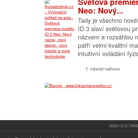
Světová premiér
Neo: Nový...
Tady je všechno nové
ID.3 slaví světovou 
názvem a rozsáhlou m
patří velmi kvalitní mat
intuitivní ovládání fyzi
↑ návrat nahoru
ISSN 1213-709X |