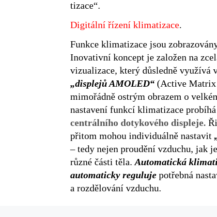
tizace“.
Digitální řízení klimatizace
.
Funkce klimatizace jsou zobrazován
Inovativní koncept je založen na zce
vizualizace, který důsledně využívá
„displejů AMOLED“
(Active Matrix
mimořádně ostrým obrazem o velkém 
nastavení funkcí klimatizace probíhá
centrálního dotykového displeje.
Ři
přitom mohou individuálně nastavit
– tedy nejen proudění vzduchu, jak j
různé části těla.
Automatická klimat
automaticky reguluje
potřebná nastav
a rozdělování vzduchu.