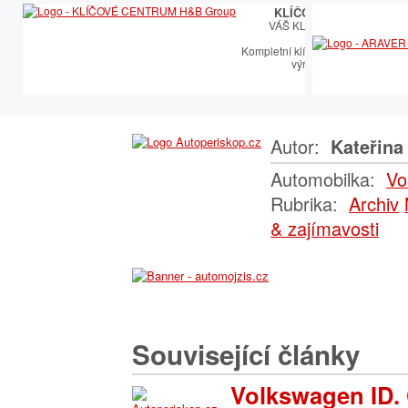
KLÍČOVÉ CENTRUM
VÁŠ KLÍČOVÝ PARTNER
Kompletní klíčařský sortiment vče
výroby autoklíčů
Autor:
Kateřina 
Automobilka:
Vo
Rubrika:
Archiv
& zajímavosti
Související články
Volkswagen ID.