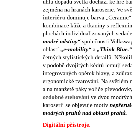
úhlu dopadu světla dochází ke hře b
zejména na hranách karoserie. Ve
sv
interiéru
dominuje barva „Ceramic“, 
kombinace kůže a tkaniny s reflexní
plochách individualizovaných sedad
modré odstíny“
společnosti Volkswa
oblastí
„e-mobility“
a
„Think Blue.“
četných stylistických detailů. Několi
v podobě dvojitých kédrů lemují sed
integrovaných opěrek hlavy, a zdůrazň
ergonomické tvarování. Na světlém 
a na manžetě páky voliče převodovk
ozdobné stehování
ve dvou modrých 
karoserii se objevuje motiv
nepřeruš
modrých pruhů nad oblastí prahů.
Digitální přístroje.