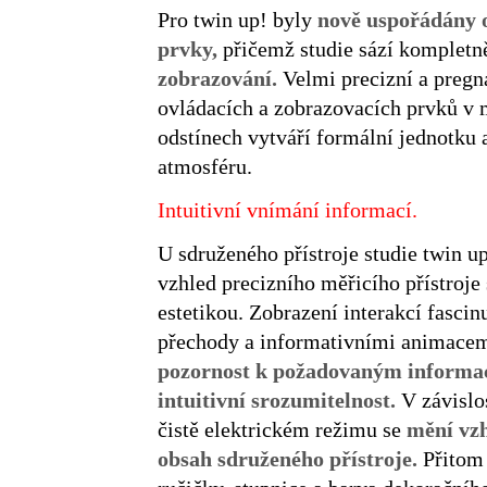
Pro twin up! byly
nově uspořádány o
prvky,
přičemž studie sází kompletn
zobrazování.
Velmi precizní a pregn
ovládacích a zobrazovacích prvků v 
odstínech vytváří formální jednotku a
atmosféru.
Intuitivní vnímání informací.
U sdruženého přístroje studie twin up
vzhled precizního měřicího přístroje s
estetikou. Zobrazení interakcí fasci
přechody a informativními animacem
pozornost k požadovaným informací
intuitivní srozumitelnost.
V závislo
čistě elektrickém režimu se
mění vzh
obsah sdruženého přístroje.
Přitom