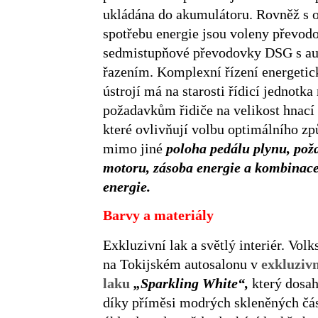
ukládána do akumulátoru. Rovněž s o
spotřebu energie jsou voleny převod
sedmistupňové převodovky DSG s a
řazením. Komplexní řízení energetic
ústrojí má na starosti řídicí jednotka
požadavkům řidiče na velikost hnací 
které ovlivňují volbu optimálního zp
mimo jiné
poloha pedálu plynu, pož
motoru, zásoba energie a kombinace 
energie.
Barvy a materiály
Exkluzivní lak a světlý interiér. Vol
na Tokijském autosalonu v
exkluziv
laku
„Sparkling White“,
který dosah
díky příměsi modrých skleněných čás