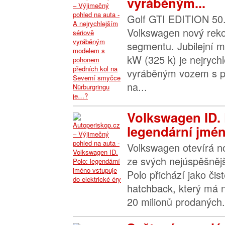
vyráběným...
Golf GTI EDITION 50.
Volkswagen nový rek
segmentu. Jubilejní 
kW (325 k) je nejrych
vyráběným vozem s p
na...
Volkswagen ID. 
legendární jmén
Volkswagen otevírá n
ze svých nejúspěšněj
Polo přichází jako čist
hatchback, který má 
20 milionů prodaných.