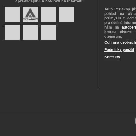
Zpravodajství a novinky na internetu
Auto Periskop již
pohled na aktuá
průmyslu z domo
pravidelně informu
nám na
autoper
kterou chcete 
čtenářům.
Ochrana osobních
Podmínky použití
Kontakty