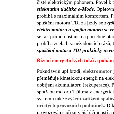
čistě elektrickým pohonem. Povel k
stisknutím tlačítka e-Mode.
Opětovné
probíhá s maximálním komfortem. Př
spuštění motoru TDI za jízdy se
zvýš
elektromotoru a spojka motoru se ve
se tak přímo dostane na potřebné otá
probíhá zcela bez nežádoucích rázů,
spuštění motoru TDI prakticky nev
Řízení energetických toků a poháně
Pokud twin up! brzdí,
elektromotor 
přeměňuje kinetickou energii na elek
dobíjení akumulátoru (rekuperace). P
spotřebu motoru TDI má v energetick
systému také
zvýšení zatížení spal
určitých provozních podmínek.
Dík
provozován s příznivější účinností a 