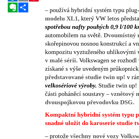
Evernote
Sdílet
– používá hybridní systém typu plug
modelu XL1,
který VW letos představ
spotřebou nafty pouhých 0,9 l/100 
automobilem na světě.
Dvoumístný 
s
kořepinovou nosnou konstrukcí a vn
kompozitu vyztuženého uhlíkovými v
v malé sérii.
Volkswagen se rozhodl 
získané s výše uvedeným průkopni
představované studie twin up!
v rá
velkosériové výroby.
Studie twin up!
části poháněcí soustavy –
vznětový m
dvouspojkovou převodovku DSG.
Kompaktní hybridní systém typu pl
snadné uložit do karoserie studie t
– protože
všechny nové vozy Volks