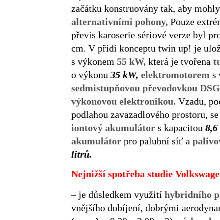
začátku konstruovány tak, aby mohl
alternativními pohony,
Pouze extré
převis karoserie sériové verze byl p
cm. V přídi konceptu twin up! je ulo
s výkonem
55 kW,
která je tvořena
t
o výkonu
35 kW,
elektromotorem
s
sedmistupňovou převodovkou DS
výkonovou elektronikou.
Vzadu, pod
podlahou zavazadlového prostoru, se
iontový akumulátor
s kapacitou
8,6
akumulátor
pro palubní síť a
paliv
litrů.
Nejnižší spotřeba studie Volkswage
– je důsledkem využití
hybridního 
vnějšího dobíjení, dobrými aerodyn