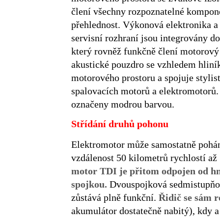
člení všechny rozpoznatelné kompone
přehlednost. Výkonová elektronika a 
servisní rozhraní jsou integrovány do
který rovněž funkčně člení motorový 
akustické pouzdro se vzhledem hliník
motorového prostoru a spojuje stylis
spalovacích motorů a elektromotorů.
označeny modrou barvou.
Střídání druhů pohonu
Elektromotor může samostatně poháně
vzdálenost 50 kilometrů rychlostí a
motor TDI je přitom odpojen od hna
spojkou.
Dvouspojková sedmistupň
zůstává plně funkční.
Řidič se sám 
akumulátor dostatečně nabitý), kdy a