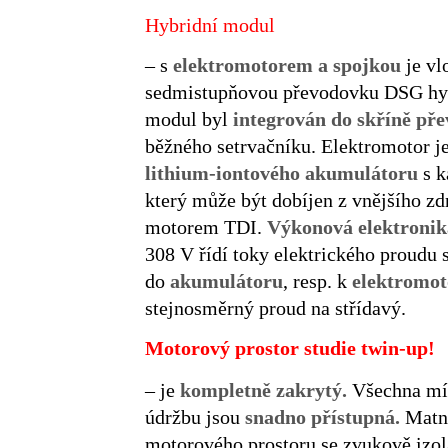
Hybridní modul
– s
elektromotorem a spojkou
je vl
sedmistupňovou převodovku DSG hyb
modul byl
integrován do skříně p
běžného setrvačníku. Elektromotor je
lithium-iontového akumulátoru
s k
který může být dobíjen z vnějšího zdr
motorem TDI.
Výkonová elektronik
308 V řídí toky elektrického proudu
do
akumulátoru
, resp. k
elektromo
stejnosměrný proud na střídavý.
Motorový prostor studie twin-up!
– je
kompletně zakrytý.
Všechna míst
údržbu jsou
snadno přístupná.
Matně
motorového prostoru se zvukově izol