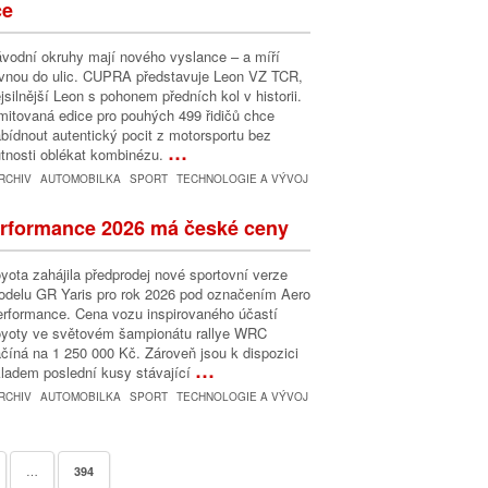
ce
vodní okruhy mají nového vyslance – a míří
vnou do ulic. CUPRA představuje Leon VZ TCR,
jsilnější Leon s pohonem předních kol v historii.
mitovaná edice pro pouhých 499 řidičů chce
bídnout autentický pocit z motorsportu bez
…
tnosti oblékat kombinézu.
RCHIV
AUTOMOBILKA
SPORT
TECHNOLOGIE A VÝVOJ
erformance 2026 má české ceny
yota zahájila předprodej nové sportovní verze
delu GR Yaris pro rok 2026 pod označením Aero
rformance. Cena vozu inspirovaného účastí
yoty ve světovém šampionátu rallye WRC
číná na 1 250 000 Kč. Zároveň jsou k dispozici
…
ladem poslední kusy stávající
RCHIV
AUTOMOBILKA
SPORT
TECHNOLOGIE A VÝVOJ
…
394