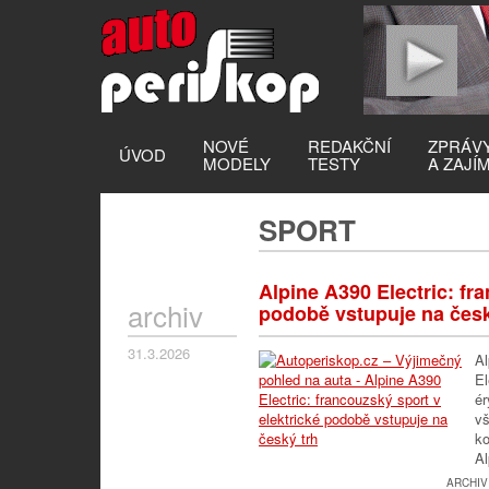
NOVÉ
REDAKČNÍ
ZPRÁV
ÚVOD
MODELY
TESTY
A ZAJÍ
SPORT
Alpine A390 Electric: fr
archiv
podobě vstupuje na česk
31.3.2026
Al
El
ér
vš
ko
Al
ARCHIV