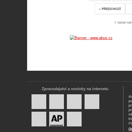
« PŘEDCHOZÍ
↑ návrat nah
Zpravodajství a novinky na internetu
A
p
p
pr
n
k
č
O