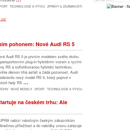
PORT
TECHNOLOGIE A VÝVOJ
ZPRÁVY & ZAJÍMAVOSTI
ním pohonem: Nové Audi RS 5
vé Audi RS 5 je prvním modelem svého druhu:
persportovním plug-in hybridním vozem s ryzími
ny RS a sofistikovanou hybridní technikou.
nhle démon trhá asfalt a žádá pozornost. Audi
edstavilo nový model RS 5, který poprvé v
…
storii řady RS
RCHIV
NOVÉ MODELY
SPORT
TECHNOLOGIE A VÝVOJ
artuje na českém trhu: Ale
UPRA nabízí náročným českým zákazníkům
dinečnou příležitost a do nabídky znovu zařazuje