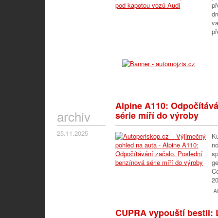
př
dr
va
p
Alpine A110: Odpočítává
archiv
série míří do výroby
25.11.2025
Ku
no
sp
ge
Ce
20
A
CUPRA vypouští bestii: 