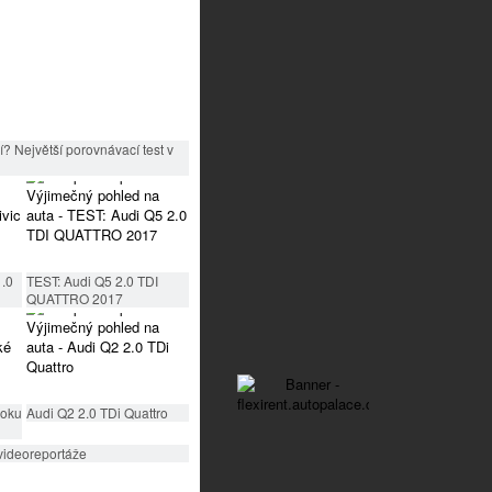
? Největší porovnávací test v
1.0
TEST: Audi Q5 2.0 TDI
QUATTRO 2017
roku
Audi Q2 2.0 TDi Quattro
videoreportáže