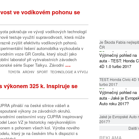
divost ve vodíkovém pohonu se
yota pokračuje ve vývoji vodíkových technologií
nově testuje využití supravodivosti, která může
Je Škoda Fabia nejlepší
razně zvýšit efektivitu vodíkových pohonů.
ČR
perimentální řešení automobilka vyzkoušela v
vodním voze GR Corolla, který slouží jako
bilní laboratoř při vytrvalostních závodech
…
ponské série Super Taikyu. Závodní
TOYOTA
ARCHIV
SPORT
TECHNOLOGIE A VÝVOJ
TEST: Honda Civic 4D 
turbo 2017
s výkonem 325 k. Inspiruje se
PRA přináší na české silnice vášeň a
spoutané výkony ze závodních okruhů.
ávodními cestovními vozy CUPRA inspirovaný
Jaké je Evropské Auto 
2017?
del Leon VZ je historicky nejvýkonnějším
eonem s pohonem všech kol. Výroba nového
Další 
delu, který je na českém trhu k dispozici s
…
REKLAMA
imořádně