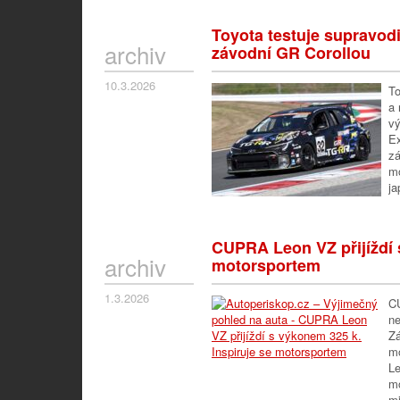
Toyota testuje supravo
archiv
závodní GR Corollou
10.3.2026
To
a 
vý
Ex
zá
mo
ja
CUPRA Leon VZ přijíždí 
archiv
motorsportem
1.3.2026
CU
ne
Z
mo
L
mo
m