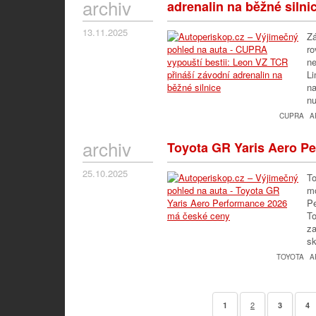
archiv
adrenalin na běžné silni
13.11.2025
Zá
ro
ne
Li
na
nu
CUPRA
A
archiv
Toyota GR Yaris Aero P
25.10.2025
To
mo
Pe
To
za
sk
TOYOTA
A
2
1
3
4