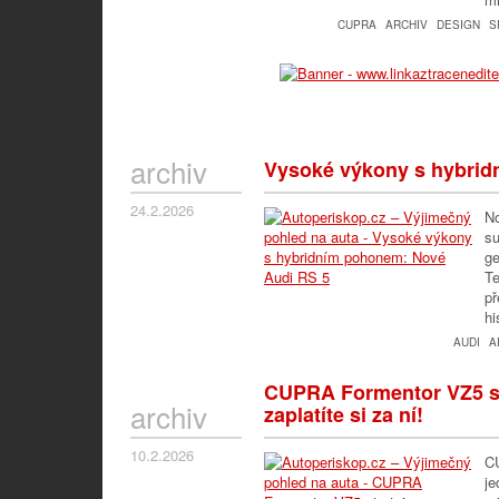
CUPRA
ARCHIV
DESIGN
S
archiv
Vysoké výkony s hybrid
24.2.2026
No
su
ge
Te
př
hi
AUDI
A
CUPRA Formentor VZ5 st
archiv
zaplatíte si za ní!
10.2.2026
C
je