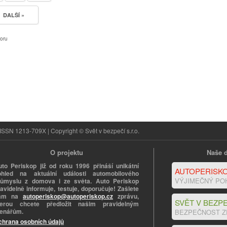
DALŠÍ »
oru
ISSN 1213-709X | Copyright © Svět v bezpečí s.r.o.
O projektu
Naše d
uto Periskop již od roku 1996 přináší unikátní
AUTOPERISKO
ohled na aktuální události automobilového
VÝJIMEČNÝ PO
růmyslu z domova i ze světa. Auto Periskop
avidelně informuje, testuje, doporučuje! Zašlete
ám na
autoperiskop@autoperiskop.cz
zprávu,
SVĚT V BEZPE
terou chcete předložit našim pravidelným
tenářům.
BEZPEČNOST Z
chrana osobních údajů