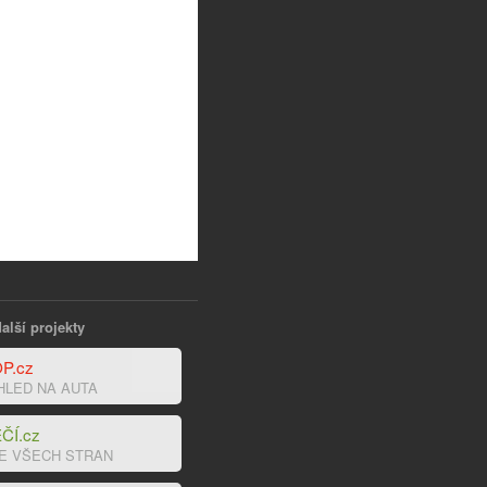
alší projekty
P.cz
HLED NA AUTA
ČÍ.cz
E VŠECH STRAN