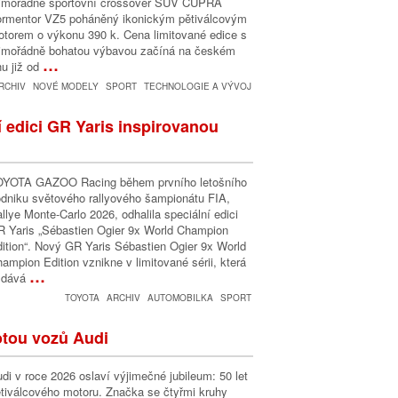
imořádně sportovní crossover SUV CUPRA
rmentor VZ5 poháněný ikonickým pětiválcovým
torem o výkonu 390 k. Cena limitované edice s
imořádně bohatou výbavou začíná na českém
…
hu již od
RCHIV
NOVÉ MODELY
SPORT
TECHNOLOGIE A VÝVOJ
í edici GR Yaris inspirovanou
OYOTA GAZOO Racing během prvního letošního
dniku světového rallyového šampionátu FIA,
llye Monte-Carlo 2026, odhalila speciální edici
 Yaris „Sébastien Ogier 9x World Champion
ition“. Nový GR Yaris Sébastien Ogier 9x World
ampion Edition vznikne v limitované sérii, která
…
zdává
TOYOTA
ARCHIV
AUTOMOBILKA
SPORT
otou vozů Audi
di v roce 2026 oslaví výjimečné jubileum: 50 let
tiválcového motoru. Značka se čtyřmi kruhy