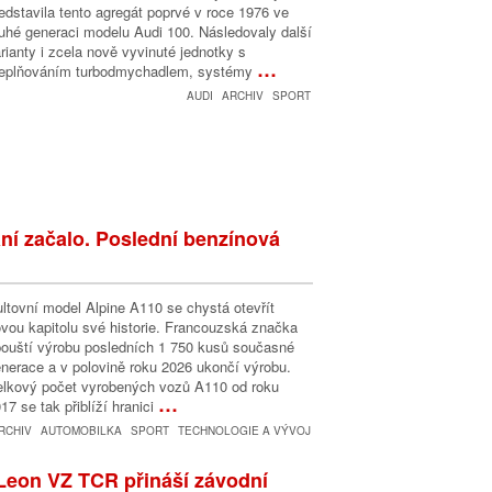
edstavila tento agregát poprvé v roce 1976 ve
uhé generaci modelu Audi 100. Následovaly další
rianty i zcela nově vyvinuté jednotky s
…
řeplňováním turbodmychadlem, systémy
AUDI
ARCHIV
SPORT
ní začalo. Poslední benzínová
ltovní model Alpine A110 se chystá otevřít
vou kapitolu své historie. Francouzská značka
ouští výrobu posledních 1 750 kusů současné
nerace a v polovině roku 2026 ukončí výrobu.
lkový počet vyrobených vozů A110 od roku
…
17 se tak přiblíží hranici
RCHIV
AUTOMOBILKA
SPORT
TECHNOLOGIE A VÝVOJ
Leon VZ TCR přináší závodní