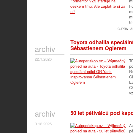
m
Fo
mo
m
tr
CUPRA
A
Toyota odhalila speciáln
archiv
Sébastienem Ogierem
22.1.2026
T
po
Ra
GR
Ed
Ch
v
archiv
50 let pětiválců pod kap
3.12.2025
Au
pě