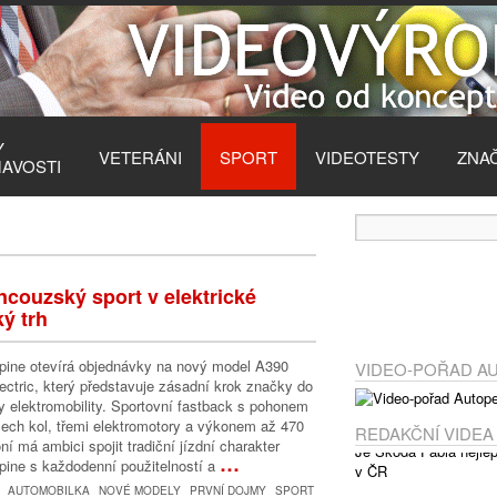
Y
VETERÁNI
SPORT
VIDEOTESTY
ZNA
MAVOSTI
ancouzský sport v elektrické
ý trh
pine otevírá objednávky na nový model A390
VIDEO-POŘAD A
ectric, který představuje zásadní krok značky do
y elektromobility. Sportovní fastback s pohonem
ech kol, třemi elektromotory a výkonem až 470
REDAKČNÍ VIDEA
ní má ambici spojit tradiční jízdní charakter
…
pine s každodenní použitelností a
AUTOMOBILKA
NOVÉ MODELY
PRVNÍ DOJMY
SPORT