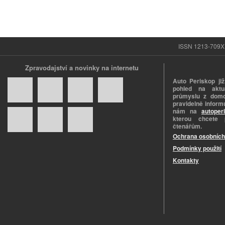
ISSN 1213-709X |
Zpravodajství a novinky na internetu
Auto Periskop již
pohled na aktuá
průmyslu z domo
pravidelně informu
nám na
autoper
kterou chcete 
čtenářům.
Ochrana osobních
Podmínky použití
Kontakty