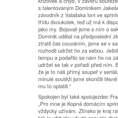
krizovek a chyb, v závěru soutěže
s talentovaným Dominikem Jakeš
závodník z Valašska loni ve sprinte
třídu dvoukolek, teď už má k dispo
jako my. Bojovali jsme s ním o se
Dominik udělal na předposlední z
ztratil čas couváním, jsme se v s
rozhodli udržet ho za sebou. Ještě
tempu a podařilo se nám ho na zá
udržet se tak v pořadí před ním. B
že je to náš přímý soupeř v seriá
minulé soutěži jsme skončili těsn
mu to oplatili.“
Spokojen byl také spolujezdec Fra
„Pro mne je Kopná domácím sprinte
vždycky užívám. Zlínsko je kraj ra
tak je vždycky všude spousta divá