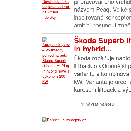
připravovaného vrchol
názvem Peaq. Velké 
inspirované koncepte
ambici posunout značk
Škoda Superb li
in hybrid...
Škoda rozšiřuje nabí
liftback o výkonnější p
variantu s kombinov
kW. Varianta je určen
karoserii liftback a v
↑ návrat nahoru