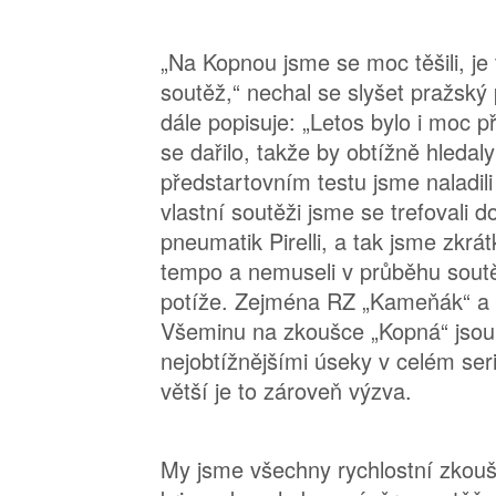
„Na Kopnou jsme se moc těšili, je
soutěž,“ nechal se slyšet pražský
dále popisuje: „Letos bylo i moc 
se dařilo, takže by obtížně hledal
předstartovním testu jsme naladili
vlastní soutěži jsme se trefovali 
pneumatik Pirelli, a tak jsme zkrá
tempo a nemuseli v průběhu soutě
potíže. Zejména RZ „Kameňák“ a 
Všeminu na zkoušce „Kopná“ jso
nejobtížnějšími úseky v celém seriá
větší je to zároveň výzva.
My jsme všechny rychlostní zkoušk