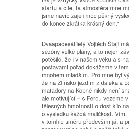
startu a cíle, ta atmosféra mne m
jsme navíc zajeli moc pěkný výsle
do konce zkrátka krásný den.“
Dvaapadesátiletý Vojtěch Štajf má
sezóny velké plány, a to nejen z
potěšilo, že i v našem věku a s n
postavami pořád dokážeme v temp
mnohem mladším. Pro mne byl výs
že na Zlínsko jezdím z daleka a p
matadory na Kopné nikdy není sna
ale motivující – s Ferou vezeme v
tělesných hmotností o dost kilo n
o výsledku každá maličkost. Vím
v tomhle směru především já, a p