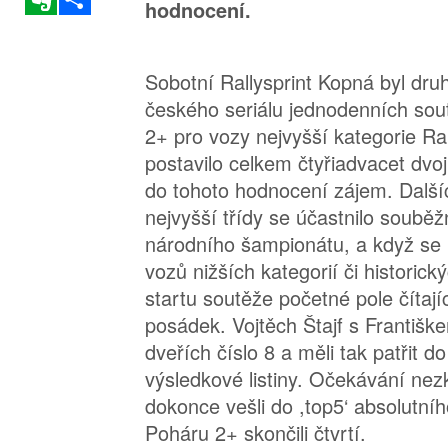
hodnocení.
Sobotní Rallysprint Kopná byl dr
českého seriálu jednodenních so
2+ pro vozy nejvyšší kategorie Ral
postavilo celkem čtyřiadvacet dvoj
do tohoto hodnocení zájem. Další
nejvyšší třídy se účastnilo soubě
národního šampionátu, a když se p
vozů nižších kategorií či historick
startu soutěže početné pole čítaj
posádek. Vojtěch Štajf s Františk
dveřích číslo 8 a měli tak patřit do
výsledkové listiny. Očekávání nezkl
dokonce vešli do ,top5‘ absolutního
Poháru 2+ skončili čtvrtí.