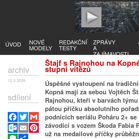
NOVÉ
REDAKČNÍ
ZPRÁVY
ÚVOD
MODELY
TESTY
A
ZAJÍMAVOSTI
Štajf s Rajnohou na Kopn
archiv
stupni vítězů
12.5.2026
Úspěšné vystoupení na tradiční
Kopná mají za sebou Vojtěch Št
sdílení
Rajnohou, kteří v barvách týmu
pátou příčku absolutního pořad
Facebook
Twitter
Gmail
podnicích seriálu Poháru 2+ se
závodící s vozem Škoda Fabia 
Outlook.com
Email
Pinterest
už na medailové příčky průběž
Evernote
Sdílet