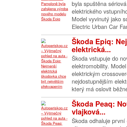
byla spuštěna sériová
elektrického vstupní
Model vyvinutý jako s
Electric Urban Car Fam
Škoda Epiq: Ne
elektrická...
Škoda vstupuje do no
elektromobility. Model
elektrickým crossove
nejdostupnějším elek
který má oslovit běžné
Škoda Peaq: Nov
vlajková...
Škoda odhaluje první 