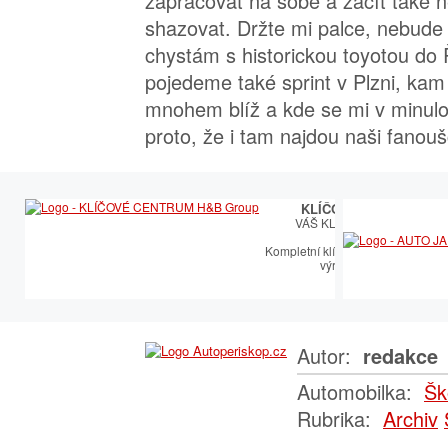
zapracovat na sobě a začít také ně
shazovat. Držte mi palce, nebude
chystám s historickou toyotou do
pojedeme také sprint v Plzni, k
mnohem blíž a kde se mi v minulos
proto, že i tam najdou naši fanouš
KLÍČOVÉ CENTRUM
VÁŠ KLÍČOVÝ PARTNER
Kompletní klíčařský sortiment vče
výroby autoklíčů
Autor:
redakce
Automobilka:
Šk
Rubrika:
Archiv