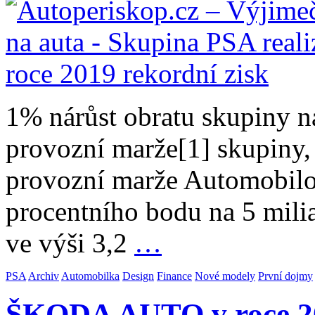
1% nárůst obratu skupiny n
provozní marže[1] skupiny, 
provozní marže Automobilové
procentního bodu na 5 milia
ve výši 3,2
…
PSA
Archiv
Automobilka
Design
Finance
Nové modely
První dojmy
ŠKODA AUTO v roce 20