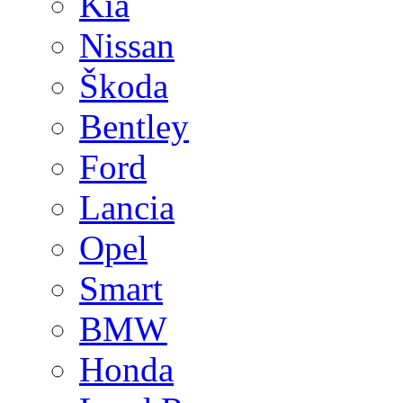
Kia
Nissan
Škoda
Bentley
Ford
Lancia
Opel
Smart
BMW
Honda