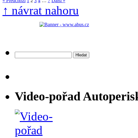
« Předchozí
1
2
3
4
…
7
Další »
↑ návrat nahoru
Vyhledávání
Video-pořad Autoperis