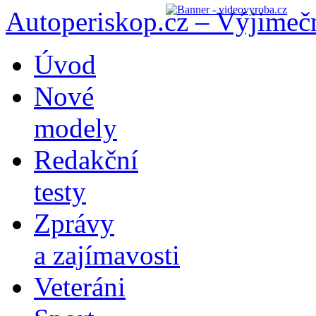
Autoperiskop.cz – Výjimeč
Přejít
Úvod
k
obsahu
Nové
webu
modely
Redakční
testy
Zprávy
a zajímavosti
Veteráni