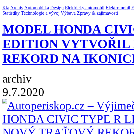
Kia
Archiv
Automobilka
Design
Elektrický automobil
Elektromobil
F
Statistiky
Technologie a vývoj
Výbava
Zprávy & zajímavosti
MODEL HONDA CIVI
EDITION VYTVOŘIL
REKORD NA IKONI
archiv
9.7.2020