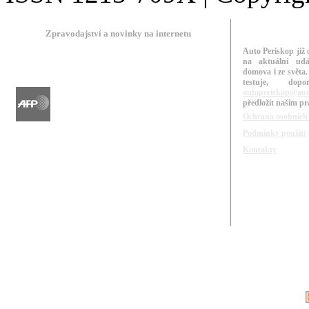
Zpravodajství a novinky na internetu
Auto Periskop již 
na aktuální udá
domova i ze světa.
testuje, do
autoperiskop@aut
předložit našim p
Ochrana osobních
Podmínky použití
Kontakty