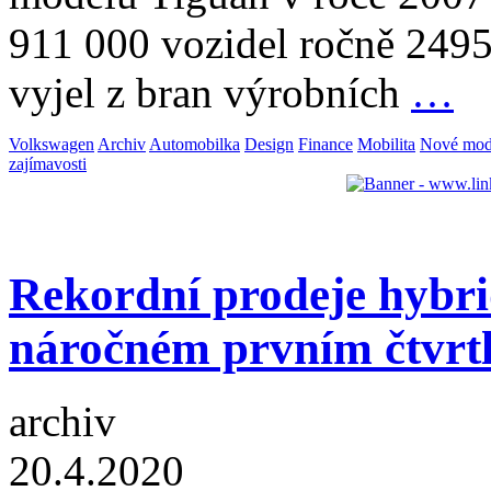
911 000 vozidel ročně 249
vyjel z bran výrobních
…
Volkswagen
Archiv
Automobilka
Design
Finance
Mobilita
Nové mod
zajímavosti
Rekordní prodeje hybri
náročném prvním čtvrtl
archiv
20.4.2020