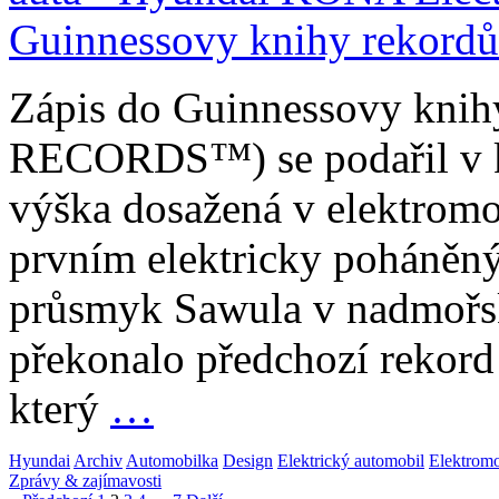
Zápis do Guinnessovy kn
RECORDS™) se podařil v k
výška dosažená v elektrom
prvním elektricky poháněný
průsmyk Sawula v nadmořs
překonalo předchozí rekord 
který
…
Hyundai
Archiv
Automobilka
Design
Elektrický automobil
Elektromo
Zprávy & zajímavosti