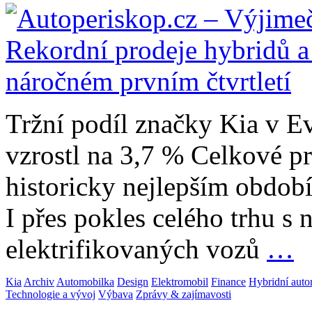
Tržní podíl značky Kia v E
vzrostl na 3,7 % Celkové pro
historicky nejlepším obdob
I přes pokles celého trhu s
elektrifikovaných vozů
…
Kia
Archiv
Automobilka
Design
Elektromobil
Finance
Hybridní auto
Technologie a vývoj
Výbava
Zprávy & zajímavosti