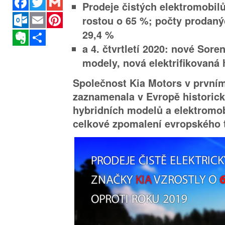
Prodeje čistých elektromobilů
Outlook.com
Email
Pinterest
rostou o 65 %; počty prodaný
29,4 %
Evernote
Sdílet
a 4. čtvrtletí 2020: nové Sor
modely, nová elektrifikovaná 
Společnost Kia Motors v prvním
zaznamenala v Evropě historick
hybridních modelů a elektromobi
celkové zpomalení evropského t