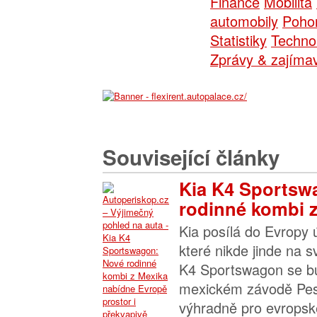
Finance
Mobilita
automobily
Poho
Statistiky
Technol
Zprávy & zajímav
Související články
Kia K4 Sportsw
rodinné kombi z.
Kia posílá do Evropy 
které nikde jinde na 
K4 Sportswagon se bu
mexickém závodě Pesq
výhradně pro evropské