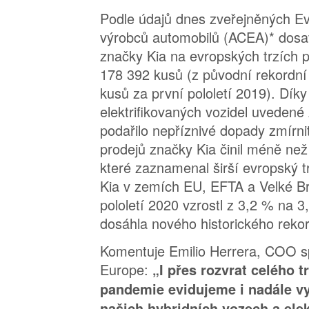
Podle údajů dnes zveřejněných E
výrobců automobilů (ACEA)* dosav
značky Kia na evropských trzích 
178 392 kusů (z původní rekordn
kusů za první pololetí 2019). Dík
elektrifikovaných vozidel uvedené
podařilo nepříznivé dopady zmírnit
prodejů značky Kia činil méně ne
které zaznamenal širší evropský tr
Kia v zemích EU, EFTA a Velké Bri
pololetí 2020 vzrostl z 3,2 % na 
dosáhla nového historického reko
Komentuje Emilio Herrera, COO sp
Europe:
„I přes rozvrat celého 
pandemie evidujeme i nadále v
našich hybridních vozech a ele