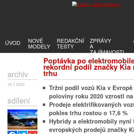
NOVÉ
REDAKČNÍ
ZPRÁVY
ÚVOD
MODELY
TESTY
A
ZAJÍMAVOSTI
Poptávka po elektromobil
rekordní podíl značky Kia
trhu
archiv
16.7.2020
Tržní podíl vozů Kia v Evrop
poloviny roku 2020 vzrostl na
sdílení
Prodeje elektrifikovaných voz
pokles trhu rostou o 17,6 %
Hybridy a elektromobily nyní 
evropských prodejů značky K
Facebook
Twitter
Gmail