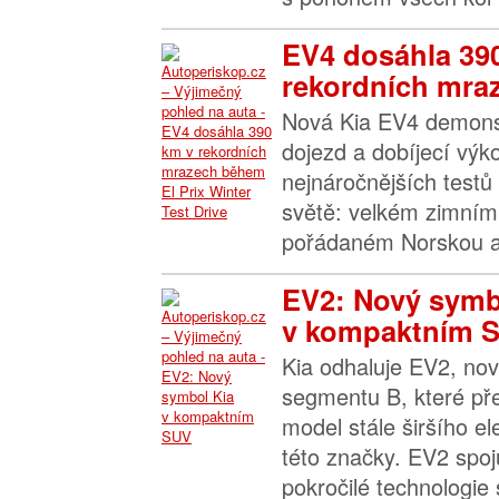
EV4 dosáhla 39
rekordních mraz
Nová Kia EV4 demonst
dojezd a dobíjecí výk
nejnáročnějších testů
světě: velkém zimním 
pořádaném Norskou a
EV2: Nový symb
v kompaktním 
Kia odhaluje EV2, nov
segmentu B, které př
model stále širšího el
této značky. EV2 spoj
pokročilé technologie s