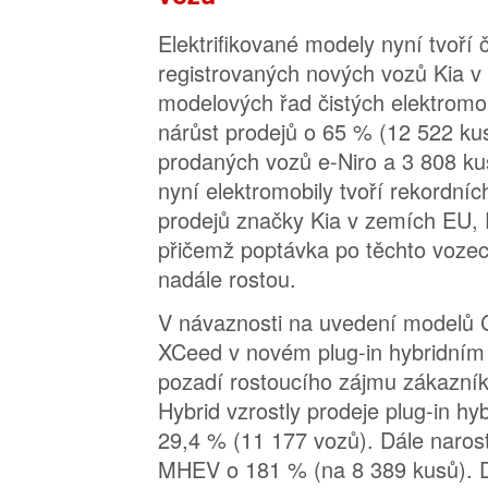
Elektrifikované modely nyní tvoří 
registrovaných nových vozů Kia v
modelových řad čistých elektromo
nárůst prodejů o 65 % (12 522 kus
prodaných vozů e-Niro a 3 808 k
nyní elektromobily tvoří rekordní
prodejů značky Kia v zemích EU, E
přičemž poptávka po těchto vozech
nadále rostou.
V návaznosti na uvedení modelů
XCeed v novém plug-in hybridním
pozadí rostoucího zájmu zákazník
Hybrid vzrostly prodeje plug-in hy
29,4 % (11 177 vozů). Dále naros
MHEV o 181 % (na 8 389 kusů). 