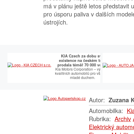
má v plánu ještě letos představit 
pro úsporu paliva v dalších mode
ústrojích.
KIA Czech za dobu své
existence na českém trhu
prodala téměř 70 000 vozů.
Kia Motors Corporation – výrobce
kvalitních automobilů pro všechny
mladé duchem.
Autor:
Zuzana K
Automobilka:
Ki
Rubrika:
Archiv
Elektrický automo