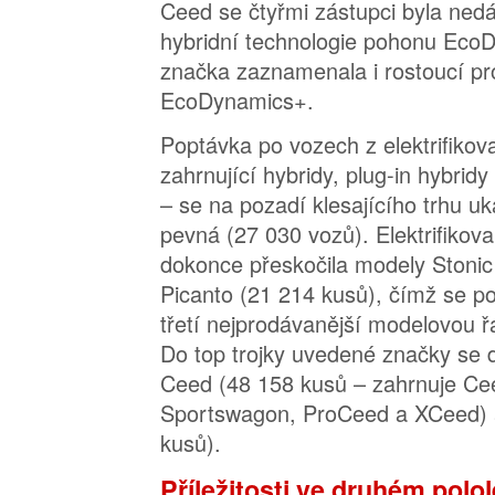
Ceed se čtyřmi zástupci byla ned
hybridní technologie pohonu Eco
značka zaznamenala i rostoucí p
EcoDynamics+.
Poptávka po vozech z elektrifikov
zahrnující hybridy, plug-in hybridy
– se na pozadí klesajícího trhu uk
pevná (27 030 vozů). Elektrifiko
dokonce přeskočila modely Stonic
Picanto (21 214 kusů), čímž se pop
třetí nejprodávanější modelovou ř
Do top trojky uvedené značky se d
Ceed (48 158 kusů – zahrnuje Ce
Sportswagon, ProCeed a XCeed) 
kusů).
Příležitosti ve druhém polol