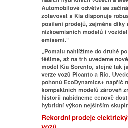
Automobilové odvětví se začín
zotavovat a Kia disponuje robu
posílení prodejů, zejména díky 
nízkoemisních modelů i vozidel
emisemi.“
„Pomalu nahlížíme do druhé pol
těšíme, až na trh uvedeme nově 
model Kia Sorento, stejně tak 
verze vozů Picanto a Rio. Uved
pohonů EcoDynamics+ napříč n
kompaktních modelů zároveň z
historii nabídneme cenově dos
hybridní výkon nejširším skupi
Rekordní prodeje elektrický
vozů