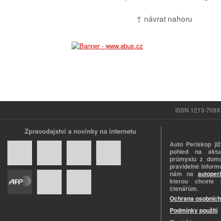
↑ návrat nahoru
ISSN 1213-709X |
Zpravodajství a novinky na internetu
Auto Periskop již
pohled na aktuá
průmyslu z domo
pravidelně informu
nám na
autoper
kterou chcete 
čtenářům.
Ochrana osobních
Podmínky použití