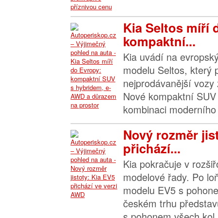
Kia Seltos míří
kompaktní...
Kia uvádí na evropský
modelu Seltos, který 
nejprodávanější vozy 
Nové kompaktní SUV 
kombinaci moderního 
Nový rozměr jis
přichází...
Kia pokračuje v rozšiř
modelové řady. Po l
modelu EV5 s pohone
českém trhu představ
s pohonem všech kol 