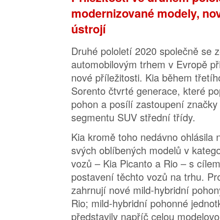
modernizované modely, no
ústrojí
Druhé pololetí 2020 společně se z
automobilovým trhem v Evropě př
nové příležitosti. Kia během třetí
Sorento čtvrté generace, které p
pohon a posílí zastoupení značky
segmentu SUV střední třídy.
Kia kromě toho nedávno ohlásila 
svých oblíbených modelů v kategor
vozů – Kia Picanto a Rio – s cílem 
postavení těchto vozů na trhu. P
zahrnují nové mild-hybridní poh
Rio; mild-hybridní pohonné jedno
představily napříč celou modelov