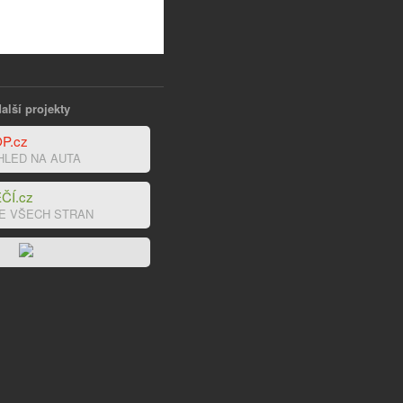
alší projekty
P.cz
HLED NA AUTA
ČÍ.cz
E VŠECH STRAN