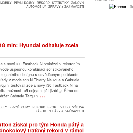
OMOBILY
PRVNÍ DOJMY
REKORD
STATISTIKY
ZÁNOVNÍ
AUTOMOBILY
ZPRÁVY & ZAJÍMAVOSTI
:18 min: Hyundai odhaluje zcela
ela nový i30 Fastback N prokázal v rekordním
vodě úspěšnou kombinaci sofistikovaného
elegantního designu s osvědčeným potěšením
jízdy v modelech N Thierry Neuville a Gabriele
rquini testovali zcela nový i30 Fastback N na
mitu možností při nejrychlejší jízdě „z Říma do
…
říže“ Gabriele Tarquini
DELY
PRVNÍ DOJMY
REKORD
SPORT
VIDEO
VÝBAVA
ZÁVOD
ZPRÁVY & ZAJÍMAVOSTI
tton získal pro tým Honda pátý a
dnokolový traťový rekord v rámci