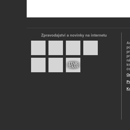
Zpravodajství a novinky na internetu
A
p
p
pr
n
k
č
O
P
K