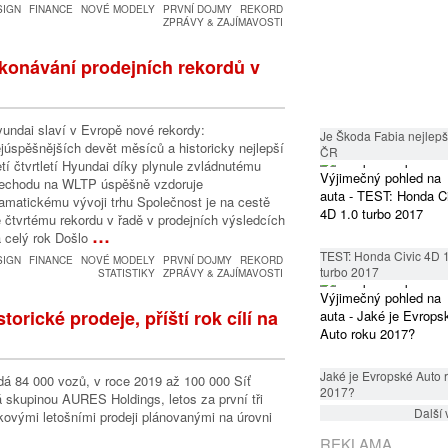
SIGN
FINANCE
NOVÉ MODELY
PRVNÍ DOJMY
REKORD
ZPRÁVY & ZAJÍMAVOSTI
konávání prodejních rekordů v
undai slaví v Evropě nové rekordy:
Je Škoda Fabia nejlepší
júspěšnějších devět měsíců a historicky nejlepší
ČR
etí čtvrtletí Hyundai díky plynule zvládnutému
řechodu na WLTP úspěšně vzdoruje
amatickému vývoji trhu Společnost je na cestě
 čtvrtému rekordu v řadě v prodejních výsledcích
…
 celý rok Došlo
TEST: Honda Civic 4D 
SIGN
FINANCE
NOVÉ MODELY
PRVNÍ DOJMY
REKORD
turbo 2017
STATISTIKY
ZPRÁVY & ZAJÍMAVOSTI
rické prodeje, příští rok cílí na
Jaké je Evropské Auto 
odá 84 000 vozů, v roce 2019 až 100 000 Síť
2017?
skupinou AURES Holdings, letos za první tři
Další 
lkovými letošními prodeji plánovanými na úrovni
REKLAMA