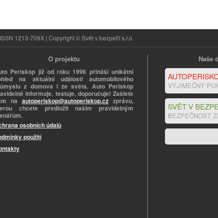
ISSN 1213-709X | Copyright © Svět v bezpečí s.r.o.
O projektu
Naše d
uto Periskop již od roku 1996 přináší unikátní
AUTOPERISKO
ohled na aktuální události automobilového
VÝJIMEČNÝ PO
růmyslu z domova i ze světa. Auto Periskop
avidelně informuje, testuje, doporučuje! Zašlete
ám na
autoperiskop@autoperiskop.cz
zprávu,
SVĚT V BEZPE
terou chcete předložit našim pravidelným
tenářům.
BEZPEČNOST Z
chrana osobních údajů
odmínky použití
ontakty