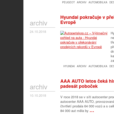
PEUGEOT
ARCHIV
AUTOMOBILKA
DE
Hyundai pokračuje v pře
archiv
Evropě
24.10.2018
Hy
ne
tř
p
dr
ke
za
HYUNDAI
ARCHIV
AUTOMOBILKA
DE
AAA AUTO letos čeká histo
archiv
padesát poboček
10.10.2018
V roce 2018 se v síti autocenter pr
autocenter AAA AUTO, provozovaná 
čtvrtletí prodala 64 000 vozů a s ce
…
84 000 aut měla by