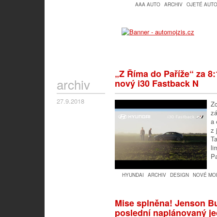
AAA AUTO
ARCHIV
OJETÉ AUT
„Z Říma do Paříže“ za 8
archiv
nový i30 Fastback N
27.9.2018
Zc
zá
a 
z 
Ta
li
Pa
HYUNDAI
ARCHIV
DESIGN
NOVÉ MO
Mise splněna! Jenson Bu
poslední naplánovaný je