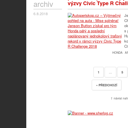
archiv
výzvy Civic Type R Chal
6.8.2018
Je
Ch
ok
s 
Hu
ko
Ci
HONDA
A
…
1
5
« PŘEDCHOZÍ
↑ návrat nah