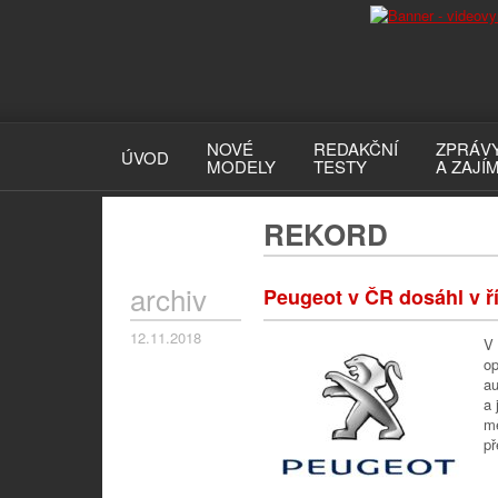
NOVÉ
REDAKČNÍ
ZPRÁV
ÚVOD
MODELY
TESTY
A ZAJÍ
REKORD
archiv
Peugeot v ČR dosáhl v ří
12.11.2018
V 
op
au
a 
mě
př