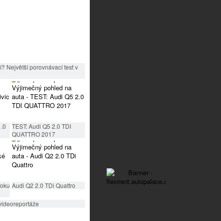
? Největší porovnávací test v
1.0
TEST: Audi Q5 2.0 TDI
QUATTRO 2017
roku
Audi Q2 2.0 TDi Quattro
videoreportáže