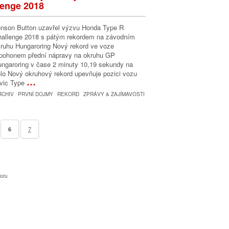
lenge 2018
nson Button uzavřel výzvu Honda Type R
allenge 2018 s pátým rekordem na závodním
ruhu Hungaroring Nový rekord ve voze
pohonem přední nápravy na okruhu GP
ngaroring v čase 2 minuty 10,19 sekundy na
lo Nový okruhový rekord upevňuje pozici vozu
…
vic Type
RCHIV
PRVNÍ DOJMY
REKORD
ZPRÁVY & ZAJÍMAVOSTI
7
6
oru