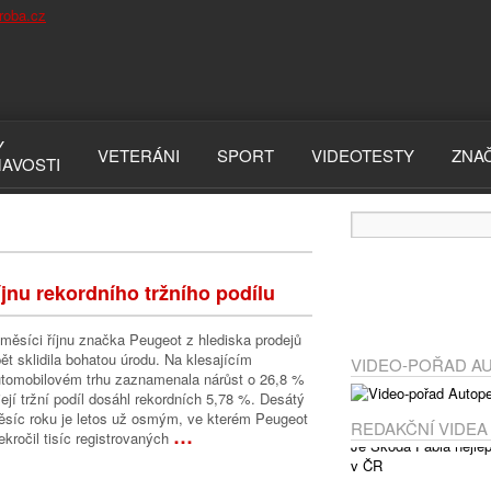
Y
VETERÁNI
SPORT
VIDEOTESTY
ZNA
MAVOSTI
jnu rekordního tržního podílu
měsíci říjnu značka Peugeot z hlediska prodejů
ět sklidila bohatou úrodu. Na klesajícím
VIDEO-POŘAD A
tomobilovém trhu zaznamenala nárůst o 26,8 %
její tržní podíl dosáhl rekordních 5,78 %. Desátý
síc roku je letos už osmým, ve kterém Peugeot
REDAKČNÍ VIDEA
…
ekročil tisíc registrovaných