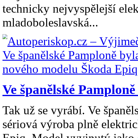
technicky nejvyspělejší ele
mladoboleslavská...
Ve španělské Pamploně 
Tak už se vyrábí. Ve španě
sériová výroba plně elektr
Epiq. Model vyvinutý jako 