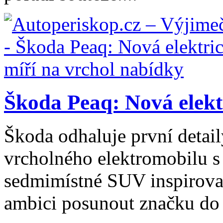
Škoda Peaq: Nová elektr
Škoda odhaluje první detai
vrcholného elektromobilu s
sedmimístné SUV inspirov
ambici posunout značku do v