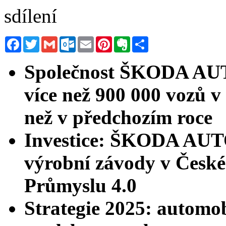
sdílení
Facebook
Twitter
Gmail
Outlook.com
Email
Pinterest
Evernote
Sdílet
Společnost ŠKODA AUT
více než 900 000 vozů v
než v předchozím roce
Investice: ŠKODA AUTO
výrobní závody v České 
Průmyslu 4.0
Strategie 2025: automob