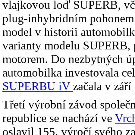
vlajkovou loď SUPERB, vč
plug-inhybridním pohonem. 
model v historii automobilky
varianty modelu SUPERB, 
motorem. Do nezbytných úp
automobilka investovala ce
SUPERBU iV
začala v září
Třetí výrobní závod spol
republice se nachází ve
Vrc
oslavil 155. výročí svého z