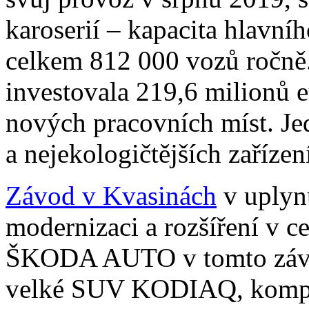
karoserií – kapacita hlavní
celkem 812 000 vozů roč
investovala 219,6 milionů e
nových pracovních míst. Je
a nejekologičtějších zaříze
Závod v Kvasinách
v uplynu
modernizaci a rozšíření v cel
ŠKODA AUTO v tomto závod
velké SUV KODIAQ, komp