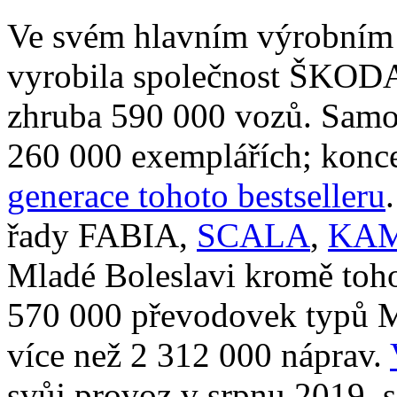
Ve svém hlavním výrobním 
vyrobila společnost ŠKOD
zhruba 590 000 vozů. Sam
260 000 exemplářích; konc
generace tohoto bestselleru
řady FABIA,
SCALA
,
KA
Mladé Boleslavi kromě toho
570 000 převodovek typů M
více než 2 312 000 náprav.
svůj provoz v srpnu 2019, s