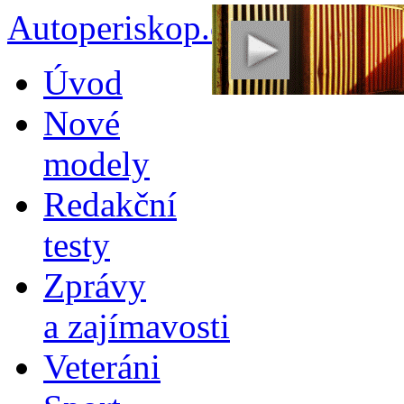
Autoperiskop.cz – Výjimeč
Přejít
Úvod
k
obsahu
Nové
webu
modely
Redakční
testy
Zprávy
a zajímavosti
Veteráni