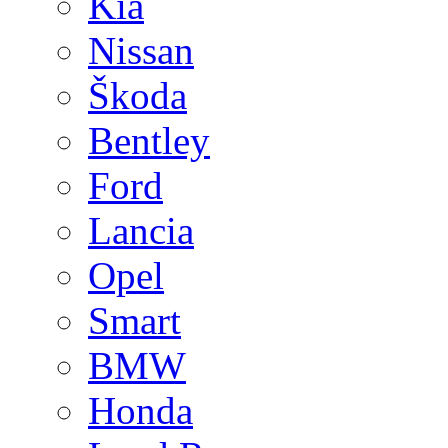
Kia
Nissan
Škoda
Bentley
Ford
Lancia
Opel
Smart
BMW
Honda