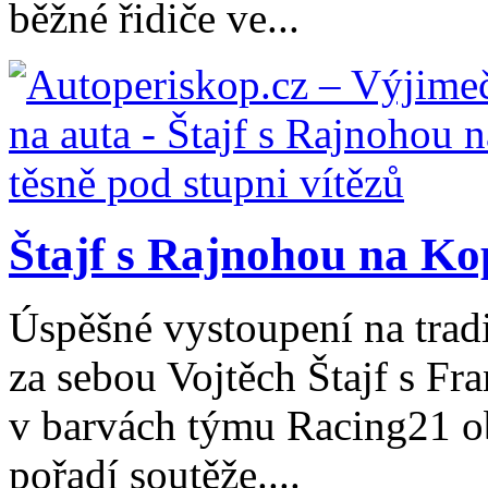
běžné řidiče ve...
Štajf s Rajnohou na Kop
Úspěšné vystoupení na trad
za sebou Vojtěch Štajf s Fr
v barvách týmu Racing21 ob
pořadí soutěže....