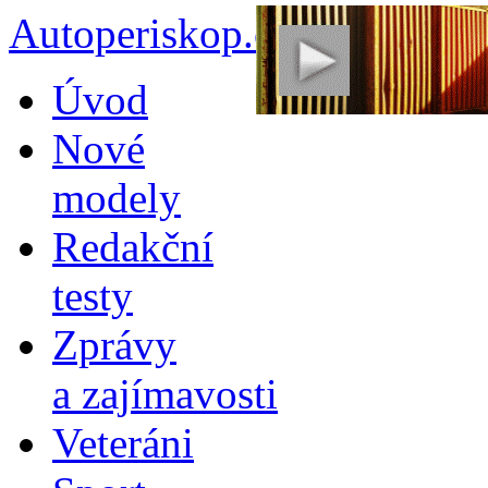
Autoperiskop.cz – Výjimeč
Přejít
Úvod
k
obsahu
Nové
webu
modely
Redakční
testy
Zprávy
a zajímavosti
Veteráni