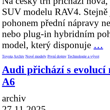
Na český trh přichází nová, 
SUV modelu RAV4. Stejně j
pohonem přední nápravy ne
nebo plug-in hybridním poh
model, který disponuje
…
Toyota
Archiv
Nové modely
První dojmy
Technologie a vývoj
Audi přichází s evoluc
A6
archiv
27.11.2025