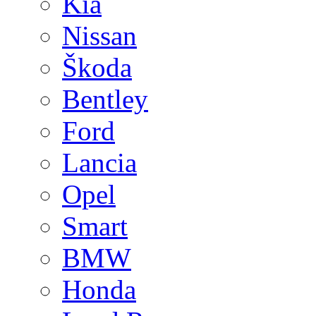
Kia
Nissan
Škoda
Bentley
Ford
Lancia
Opel
Smart
BMW
Honda