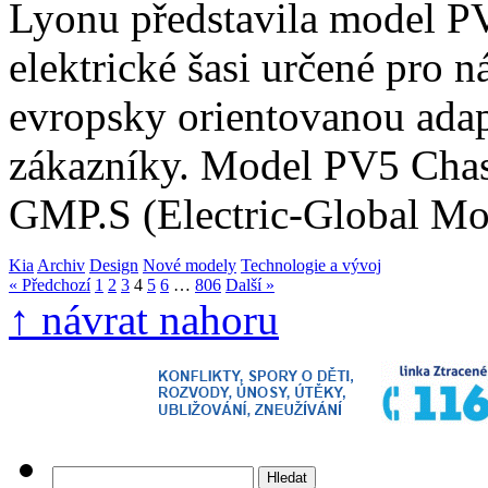
Lyonu představila model PV
elektrické šasi určené pro n
evropsky orientovanou adapt
zákazníky. Model PV5 Chas
GMP.S (Electric-Global M
Kia
Archiv
Design
Nové modely
Technologie a vývoj
« Předchozí
1
2
3
4
5
6
…
806
Další »
↑ návrat nahoru
Vyhledávání