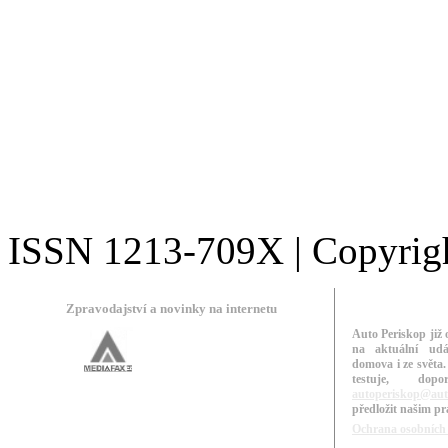
ISSN 1213-709X | Copyright
Zpravodajství a novinky na internetu
Auto Periskop již 
na aktuální udá
domova i ze světa.
testuje, do
autoperiskop@aut
předložit našim p
Ochrana osobních