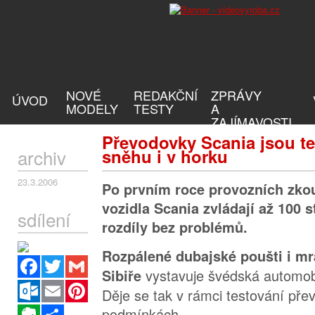
NOVÉ
REDAKČNÍ
ZPRÁVY
ÚVOD
MODELY
TESTY
A
ZAJÍMAVOSTI
Převodovky Scania jsou t
archiv
sněhu i v horku
23.3.2006
Po prvním roce provozních zkou
vozidla Scania zvládají až 100 
sdílení
rozdíly bez problémů.
Rozpálené dubajské poušti i 
Facebook
Twitter
Gmail
vystavuje švédská automob
Sibiře
Outlook.com
Email
Pinterest
Děje se tak v rámci testování př
Evernote
Sdílet
podmínkách.