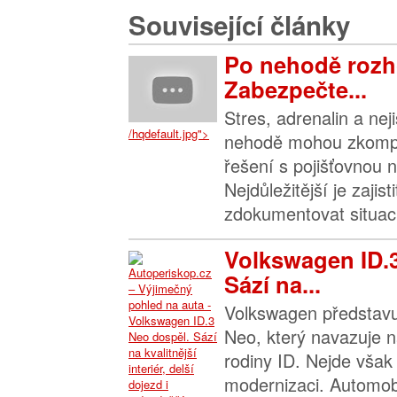
Související články
Po nehodě rozh
Zabezpečte...
Stres, adrenalin a nej
/hqdefault.jpg">
nehodě mohou zkompl
řešení s pojišťovnou n
Nejdůležitější je zajis
zdokumentovat situaci 
Volkswagen ID.
Sází na...
Volkswagen představu
Neo, který navazuje n
rodiny ID. Nejde však 
modernizaci. Automob