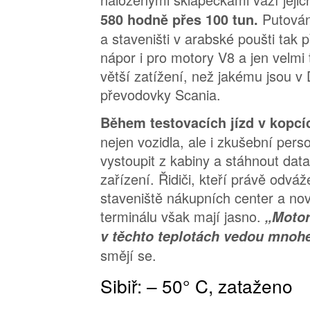
Putová
580 hodně přes 100 tun.
a staveništi v arabské poušti tak 
nápor i pro motory V8 a jen velmi t
větší zatížení, než jakému jsou v
převodovky Scania.
Během testovacích jízd v kopc
nejen vozidla, ale i zkušební pers
vystoupit z kabiny a stáhnout dat
zařízení. Řidiči, kteří právě odvá
staveniště nákupních center a nov
terminálu však mají jasno.
„Motor
v těchto teplotách vedou mnohe
smějí se.
Sibiř: – 50° C, zataženo