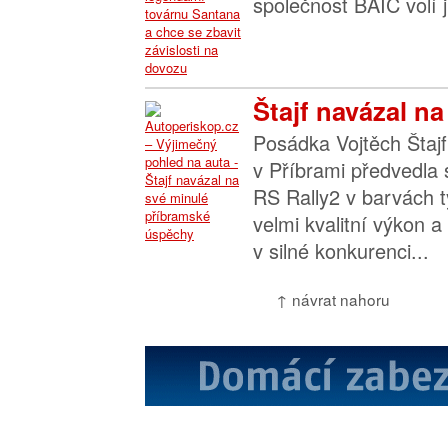
společnost BAIC volí ji
Štajf navázal na
Posádka Vojtěch Štajf
v Příbrami předvedla
RS Rally2 v barvách 
velmi kvalitní výkon a
v silné konkurenci...
↑ návrat nahoru