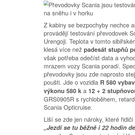
Z kabiny se bezpochyby nechce ani
provádějí testování převodovek 
Urengoji. Teplota v tomto sibiřské
klesá více než
padesát stupňů p
však potřeba odečíst data a vyhod
mrazem vozy Scania poradí. Spec
převodovky jsou zde naprosto stej
poušti. Jde o vozidla
R 580 vybav
a
výkonu 580 k
12 + 2 stupňov
GRS0905R s rychloběhem, retar
Scania Opticruise.
Liší se zde jen nároky, které řidiči
„Jezdí se tu běžně i 22 hodin d