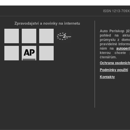
ISSN 1213-709X |
Zpravodajství a novinky na internetu
Auto Periskop již
pohled na aktuá
průmyslu z domo
pravidelně informu
nám na
autoper
kterou chcete 
čtenářům.
Ochrana osobních
Podmínky použití
Kontakty