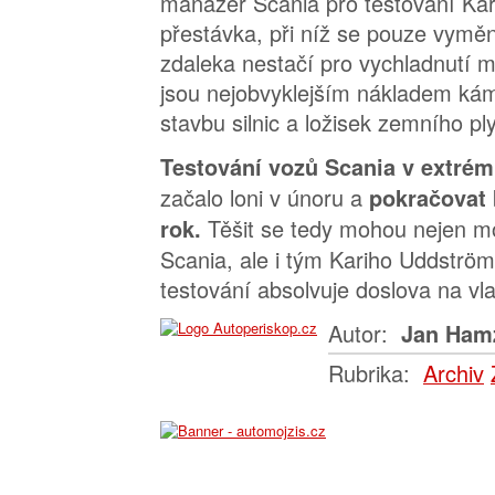
manažer Scania pro testování Kar
přestávka, při níž se pouze vymění 
zdaleka nestačí pro vychladnutí mo
jsou nejobvyklejším nákladem kám
stavbu silnic a ložisek zemního pl
Testování vozů Scania v extré
začalo loni v únoru a
pokračovat 
Těšit se tedy mohou nejen m
rok.
Scania, ale i tým Kariho Uddström
testování absolvuje doslova na vla
Autor:
Jan Ham
Rubrika:
Archiv