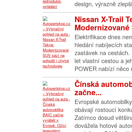
design, výrazně zlepšil
Nissan X-Trail T
Modernizované 
Elektrifikace dnes n
hledání nabíjecích sta
zastávek na cestách. 
let vlastní cestou a j
POWER nabízí něco m
Čínská automob
začne...
Evropské automobilky 
obávají rostoucí konk
Zatímco dosud většin
dovážela hotové autom