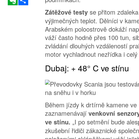
se přitom zdaleka 
Zátěžové testy
výjimečných teplot. Dělníci v ka
Arabském poloostrově dokáží napln
váží často hodně přes 100 tun, sibiř
zvládání dlouhých vzdáleností pra
motor vychladnout nezřídka i celý
Dubaj: + 48° C ve stínu
Během jízdy k drtírně kamene ve
zaznamenávají
venkovní senzory
„I po setmění bude ales
ve stínu.
zkušební řidiči zákaznické společn
naloženými sklápěčkami váží jejic