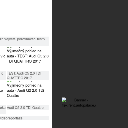
? Největší porovnávací test v
1.0
TEST: Audi Q5 2.0 TDI
QUATTRO 2017
roku
Audi Q2 2.0 TDi Quattro
videoreportáže