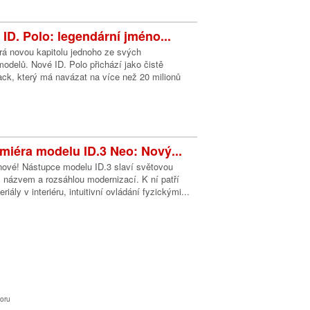
ID. Polo: legendární jméno...
rá novou kapitolu jednoho ze svých
odelů. Nové ID. Polo přichází jako čistě
ack, který má navázat na více než 20 milionů
miéra modelu ID.3 Neo: Nový...
nové! Nástupce modelu ID.3 slaví světovou
 názvem a rozsáhlou modernizací. K ní patří
riály v interiéru, intuitivní ovládání fyzickými...
oru