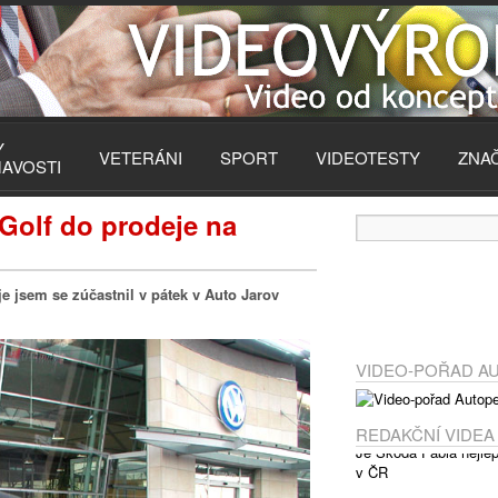
Y
VETERÁNI
SPORT
VIDEOTESTY
ZNA
MAVOSTI
Golf do prodeje na
e jsem se zúčastnil v pátek v Auto Jarov
VIDEO-POŘAD A
REDAKČNÍ VIDEA