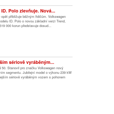
ID. Polo zlevňuje. Nová...
e opět přibližuje běžným řidičům. Volkswagen
modelu ID. Polo o novou základní verzi Trend,
619 000 korun představuje dosud...
jším sériově vyráběným...
 50. Stanovil pro značku Volkswagen nový
ním segmentu. Jubilejní model o výkonu 239 kW
chlejším sériově vyráběným vozem s pohonem