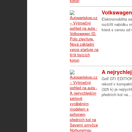
Volkswagen 
Elektromobilita s
rozšířil nabídku 
která s cenou od 
A nejrychle
Golf GTI EDITION
rekord v kompakt
(325 k) je nejry
předních kol na...