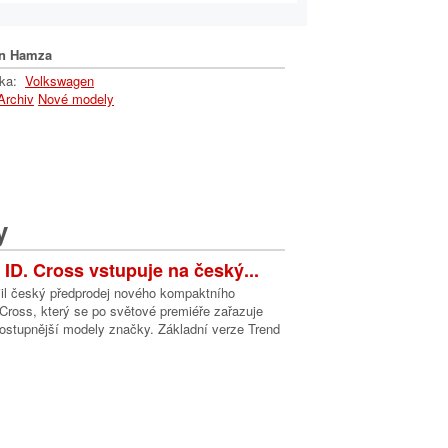
n Hamza
lka:
Volkswagen
Archiv
Nové modely
y
ID. Cross vstupuje na český...
il český předprodej nového kompaktního
 Cross, který se po světové premiéře zařazuje
ostupnější modely značky. Základní verze Trend