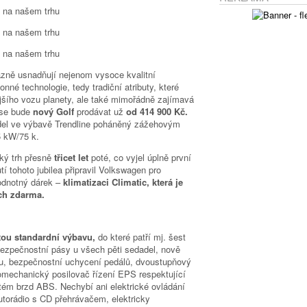
azně usnadňují nejenom vysoce kvalitní
nné technologie, tedy tradiční atributy, které
jšího vozu planety, ale také mimořádně zajímavá
 se bude
nový Golf
prodávat už
od 414 900 Kč.
odel ve výbavě Trendline poháněný zážehovým
5 kW/75 k.
ký trh přesně
třicet let
poté, co vyjel úplně první
tí tohoto jubilea připravil Volkswagen pro
odnotný dárek –
klimatizaci Climatic, která je
ch zdarma.
tou standardní výbavu,
do které patří mj. šest
 bezpečnostní pásy u všech pěti sedadel, nově
u, bezpečnostní uchycení pedálů, dvoustupňový
tromechanický posilovač řízení EPS respektující
ystém brzd ABS. Nechybí ani elektrické ovládání
autorádio s CD přehrávačem, elektricky