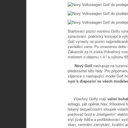
Startovací pozici novému Golfu výr
zpracování, praktický koncept a výko
Golf vynesly na pozici nejprodávaně
zaváděcí cena: Po omezenou dobu
Zákazník za ni získá třídveřový m
motorem o objemu 1,4 l a výkonu 5
Nový Golf
nastupuje na tuzems
představitel této řady. Pro připomenu
zájemce o nastupující model Golf h
nyní k dispozici ve všech modele
Všechny Golfy mají
velmi boha
airbagů, pět opěrek hlav, tříbodové
řešený bezpečnostní sloupek volant
posilovač brzd a „inteligentní“ elek
styl jízdy řidiče a protiblokovací s
oken, centrální zamykání, kvalitní 