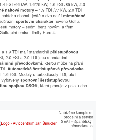
1.4 FSI /66 kW, 1.6/75 kW, 1.6 FSI /85 kW, 2.0
rné naftové motory
– 1.9 TDI /77 kW, 2.0 TDI
 nabídka obohatí ještě o dva další
mimořádně
 zdůrazní
sportovní charakter
nového Golfu.
eseti motory – sedmi benzinovými a třemi
lfu plní emisní limity Euro 4.
 a 1.9 TDI mají standardně
pětistupňovou
SI, 2.0 FSI a 2.0 TDI jsou standardně
uálními převodovkami,
kterou může na přání
TDI.
Automatická šestistupňová převodovka
f 1.6 FSI. Modely s turbodiesely TDI, ale i
ýt vybaveny
sportovní šestistupňovou
jitou spojkou DSG®,
která pracuje v polo- nebo
É CENTRUM
Nabízíme komplexní služby v oblasti
prodejní a servisní péče SEAT.
OVÝ PARTNER
SEAT – španělský temperament s
německou technologií
ský sortiment včetně
 autoklíčů