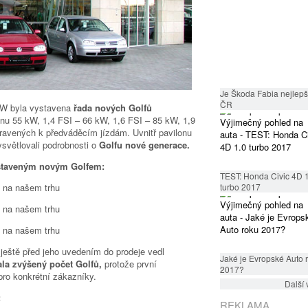
Je Škoda Fabia nejlepší
ČR
VW byla vystavena
řada nových Golfů
onu 55 kW, 1,4 FSI – 66 kW, 1,6 FSI – 85 kW, 1,9
pravených k předváděcím jízdám. Uvnitř pavilonu
ysvětlovali podrobnosti o
Golfu nové generace.
vystaveným novým Golfem:
TEST: Honda Civic 4D 
turbo 2017
ještě před jeho uvedením do prodeje vedl
Jaké je Evropské Auto 
ala zvýšený počet Golfů,
protože první
2017?
pro konkrétní zákazníky.
Další 
:
REKLAMA