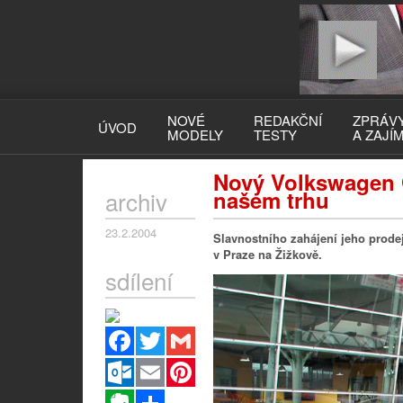
NOVÉ
REDAKČNÍ
ZPRÁV
ÚVOD
MODELY
TESTY
A ZAJÍ
Nový Volkswagen 
archiv
našem trhu
23.2.2004
Slavnostního zahájení jeho prodej
v Praze na Žižkově.
sdílení
Facebook
Twitter
Gmail
Outlook.com
Email
Pinterest
Evernote
Sdílet