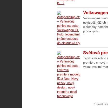
Volkswagen 
Volkswagen oteví
nejúspěšnějších m
elektrický hatchb
prodaných...
Světová pre
Tady je všechno 
premiéru s novým
velmi kvalitní mate
↑ návrat nah