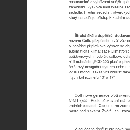
nastavitelná a vyhřívaná vnější zpě
zamykání, výškově nastavitelné sed
sedadla. Přední sedadla třídveřov
který usnadňuje přístup k zadním s
Široká škála doplňků, dodáva
nového Golfu přizpůsobit svůj vůz
V nabídce příplatkové výbavy se ob
automatická klimatizace Climatronic
pětidveřových modelů), dálkově ovl
hi-fi autorádio „RCD 300 plus“ s př
špičkový navigační systém nebo mob
vkusu mohou zákazníci vybírat také 
litých kol rozměru 16“ a 17“.
Golf nové generace
proti svému
širší i vyšší. Podle očekávání má t
zadních sedadel. Cestující na zadní
místa nad hlavami. Zvětšil se i zava
V současné době je pro nové mode