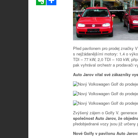
Před pavilonem pro prodej značky 
s nejžádanějšími motory: 1,4 o výk
TDI – 77 kW, 2,0 TDI – 103 kW, při
pak vyhrával orchestr a prodavači v
Auto Jarov vítal své zákazníky 
Zvýšený zájem o Golfy V. generace 
společnost Auto Jarov, že objedn
předobjednané vozy jsou již určeny 
Nové Golfy v pavilonu Auto Jarov