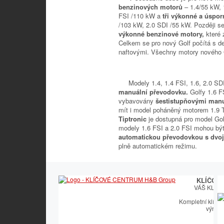
benzinových motorů
– 1.4/55 kW, 
FSI /110 kW a
tři výkonné a úspo
/103 kW, 2.0 SDI /55 kW. Později se
výkonné benzinové motory,
které
Celkem se pro nový Golf počítá s d
naftovými. Všechny motory nového Go
Modely 1.4, 1.4 FSI, 1.6, 2.0 SDI
manuální převodovku.
Golfy 1.6 F
vybavovány
šestistupňovými man
mít i model poháněný motorem 1.9 
Tiptronic
je dostupná pro model Gol
modely 1.6 FSI a 2.0 FSI mohou b
automatickou převodovkou s dvo
plně automatickém režimu.
KLÍČOV
VÁŠ KLÍČ
Kompletní klíčař
výroby