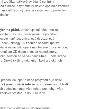
tná zrcátka, dálkově ovládané centrální
adlo řidiče, asymetricky dělené opěradlo zadního
ých modelů jsou vybavena systémem Easy-entry,
edadlům.
ných na přání,
umožňuje každému majiteli
 osobitému vkusu, požadavkům a potřebám.
jevuje např. bezprůvanová dvouzónová
, boční airbagy i u zadních sedadel (pouze u
ádané nezávislé topení montované už ve výrobě,
ehrávačem CD disků a deseti reproduktory,
ilní telefon se sadou hands-free. Podle svého
z široké škály atraktivních laků a efektních
 předchůdci opět o něco povyrostl a je delší,
edy i
prostornější interiér
a to zejména v oblasti
ch sedadlech mají více místa pro nohy i více
zadlový prostor : z 350 l na
370 l.
ly Golf k dispozici
pět výkonných