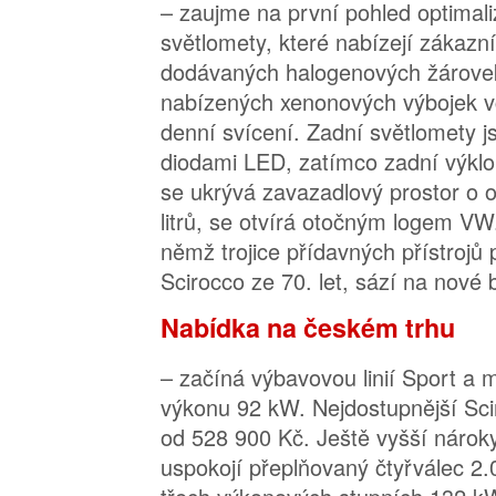
– zaujme na první pohled optimal
světlomety, které nabízejí zákazn
dodávaných halogenových žárove
nabízených xenonových výbojek v
denní svícení. Zadní světlomety 
diodami LED, zatímco zadní výklo
se ukrývá zavazadlový prostor o
litrů, se otvírá otočným logem VW.
němž trojice přídavných přístrojů
Scirocco ze 70. let, sází na nové 
Nabídka na českém trhu
– začíná výbavovou linií Sport a 
výkonu 92 kW. Nejdostupnější Sciro
od 528 900 Kč. Ještě vyšší nárok
uspokojí přeplňovaný čtyřválec 2.