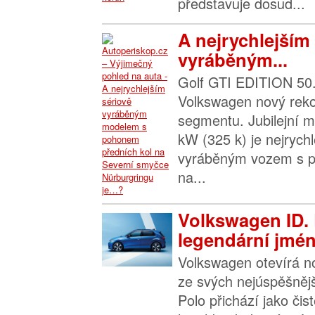
představuje dosud...
A nejrychlejším
vyráběným...
Golf GTI EDITION 50.
Volkswagen nový rek
segmentu. Jubilejní 
kW (325 k) je nejrych
vyráběným vozem s p
na...
Volkswagen ID. 
legendární jmén
Volkswagen otevírá n
ze svých nejúspěšněj
Polo přichází jako čist