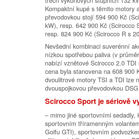
třech výkonových stupních 132 k
Kompaktní kupé s těmito motory 
převodovkou stojí 594 900 Kč (Sc
kW), resp. 642 900 Kč (Scirocco 
resp. 824 900 Kč (Scirocco R s 2
Nevšední kombinaci suverénní ak
nízkou spotřebou paliva (v průměr
nabízí vznětové Scirocco 2.0 TDI
cena byla stanovena na 608 900 
dvoulitrové motory TSI a TDI lze 
dvouspojkovou převodovkou DSG
Scirocco Sport je sériově 
– mimo jiné sportovními sedadly, 
sportovním tříramenným volante
Golfu GTI), sportovním podvozkem