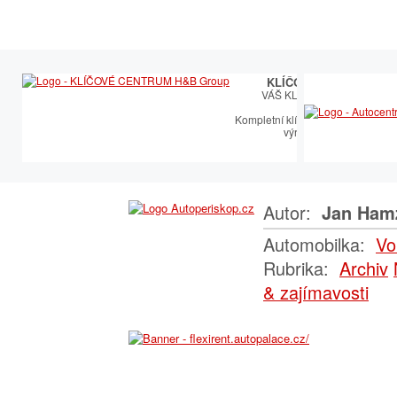
KLÍČOVÉ CENTRUM
VÁŠ KLÍČOVÝ PARTNER
Kompletní klíčařský sortiment vče
výroby autoklíčů
Autor:
Jan Ham
Automobilka:
Vo
Rubrika:
Archiv
& zajímavosti