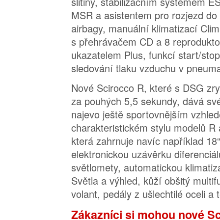
slitiny, stabilizačním systémem 
MSR a asistentem pro rozjezd do 
airbagy, manuální klimatizací Cli
s přehrávačem CD a 8 reprodukto
ukazatelem Plus, funkcí start/st
sledování tlaku vzduchu v pneuma
Nové Scirocco R, které s DSG zry
za pouhých 5,5 sekundy, dává sv
najevo ještě sportovnějším vzhle
charakteristickém stylu modelů R
která zahrnuje navíc například 18“ 
elektronickou uzávěrku diferenciá
světlomety, automatickou klimatiza
Světla a výhled, kůží obšitý multi
volant, pedály z ušlechtilé oceli a 
Zákazníci si mohou nové S