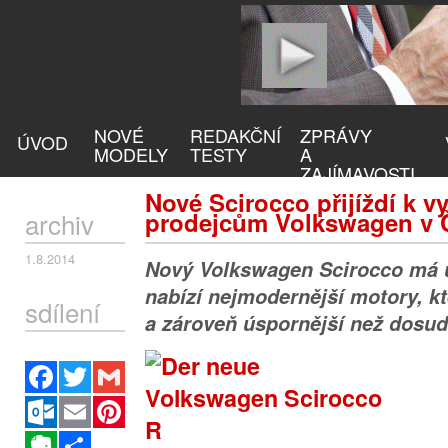
NOVÉ
REDAKČNÍ
ZPRÁVY
ÚVOD
MODELY
TESTY
A
ZAJÍMAVOSTI
Nové Scirocco přijíždí k 
archiv
prodejcům Volkswagen v Č
1.8.2014
Nový Volkswagen Scirocco má 
nabízí nejmodernější motory, kt
sdílení
a zároveň úspornější než dosud
Facebook
Twitter
Gmail
Outlook.com
Email
Pinterest
Evernote
Sdílet