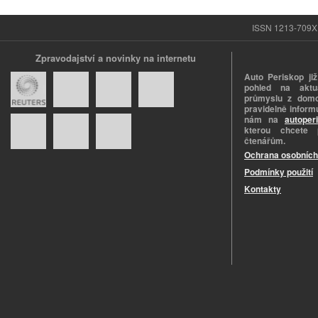
ISSN 1213-709X |
Zpravodajství a novinky na internetu
Auto Periskop již
pohled na aktuá
průmyslu z domo
pravidelně informu
nám na
autoper
kterou chcete 
čtenářům.
Ochrana osobních
Podmínky použití
Kontakty