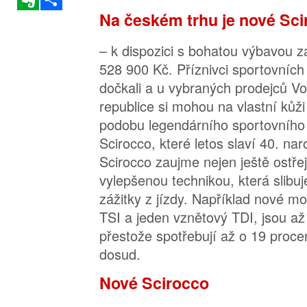
Na českém trhu je nové Sci
– k dispozici s bohatou výbavou z
528 900 Kč. Příznivci sportovníc
dočkali a u vybraných prodejců V
republice si mohou na vlastní kůži
podobu legendárního sportovníh
Scirocco, které letos slaví 40. na
Scirocco zaujme nejen ještě ostře
vylepšenou technikou, která slib
zážitky z jízdy. Například nové mo
TSI a jeden vznětový TDI, jsou až
přestože spotřebují až o 19 proce
dosud.
Nové Scirocco