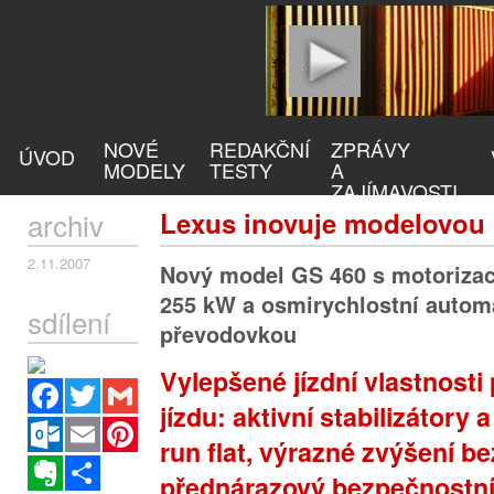
NOVÉ
REDAKČNÍ
ZPRÁVY
ÚVOD
MODELY
TESTY
A
ZAJÍMAVOSTI
archiv
Lexus inovuje modelovou
2.11.2007
Nový model GS 460 s motorizací
255 kW a osmirychlostní autom
sdílení
převodovkou
Vylepšené jízdní vlastnosti
Facebook
Twitter
Gmail
jízdu: aktivní stabilizátory
Outlook.com
Email
Pinterest
run flat, výrazné zvýšení b
Evernote
Sdílet
přednárazový bezpečnostn