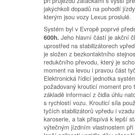
při průjezdu zatáčkami s vyšší pře
jakýchkoli dopadů na pohodlí jíz
kterým jsou vozy Lexus proslulé.
Systém byl v Evropě poprvé před
Jeho hlavní částí je akční 
600h.
uprostřed na stabilizátorech vpřed
je složen z bezkontaktního stejn
redukčního převodu, který je scho
moment na levou i pravou část tyče
Elektronická řídicí jednotka syst
požadovaný krouticí moment pro 
základě informací z čidla úhlu nat
s rychlostí vozu. Krouticí síla pou
tyčích stabilizátorů vpředu i vzadu
karoserie, a tak přispívá k lepší sta
výtečným jízdním vlastnostem při