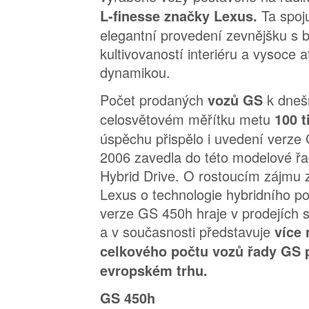
Ta spoj
L-finesse značky Lexus.
elegantní provedení zevnějšku s 
kultivovaností interiéru a vysoce at
dynamikou.
Počet prodaných
k dneš
vozů GS
celosvětovém měřítku metu
100 t
úspěchu přispělo i uvedení verze 
2006 zavedla do této modelové ř
Hybrid Drive. O rostoucím zájmu
Lexus o technologie hybridního po
verze GS 450h hraje v prodejích s
a v současnosti představuje
více 
celkového počtu vozů řady GS 
evropském trhu.
GS 450h