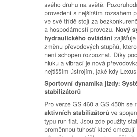
svého druhu na světě. Pozoruhod
provedení s nejširším rozsahem 
ve své třídě stojí za bezkonkure
a hospodárností provozu.
Nový s
zajišťuj
hydraulického ovládání
změnu převodových stupňů, kterou
není schopen rozpoznat. Díky po
hluku a vibrací je nová převodovk
nejtišším ústrojím, jaké kdy Lexus
Sportovní dynamika jízdy: Syst
stabilizátorů
Pro verze GS 460 a GS 450h se n
ve spoje
aktivních stabilizátorů
typu run flat. Jsou zde použity stab
proměnnou tuhostí které omezují 