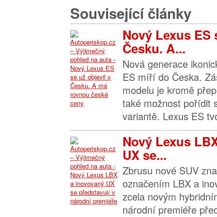
Související články
Nový Lexus ES s
Česku. A...
Nová generace ikoni
ES míří do Česka. Zá
modelu je kromě pře
také možnost pořídit si
variantě. Lexus ES tvo
Nový Lexus LBX
UX se...
Zbrusu nové SUV zna
označením LBX a ino
zcela novým hybridn
národní premiéře před