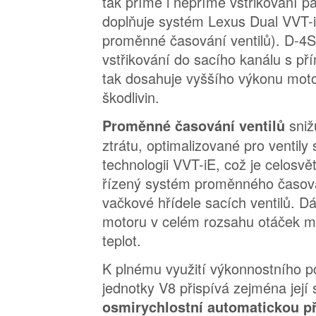
tak přímé i nepřímé vstřikování pa
doplňuje systém Lexus Dual VVT-i 
proměnné časování ventilů). D-4S 
vstřikování do sacího kanálu s př
tak dosahuje vyššího výkonu moto
škodlivin.
sniž
Proměnné časování ventilů
ztrátu, optimalizované pro ventily 
technologii VVT-iE, což je celosvě
řízený systém proměnného časová
vačkové hřídele sacích ventilů. D
motoru v celém rozsahu otáček mo
teplot.
K plnému využití výkonnostního p
jednotky V8 přispívá zejména její 
osmirychlostní automatickou 