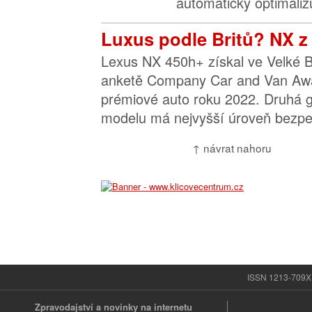
automaticky optimalizu
Luxus podle Britů? NX z
Lexus NX 450h+ získal ve Velké Br
anketě Company Car and Van Awar
prémiové auto roku 2022. Druhá 
modelu má nejvyšší úroveň bezpeč
↑ návrat nahoru
ISSN 1213-709X |
Zpravodajství a novinky na internetu