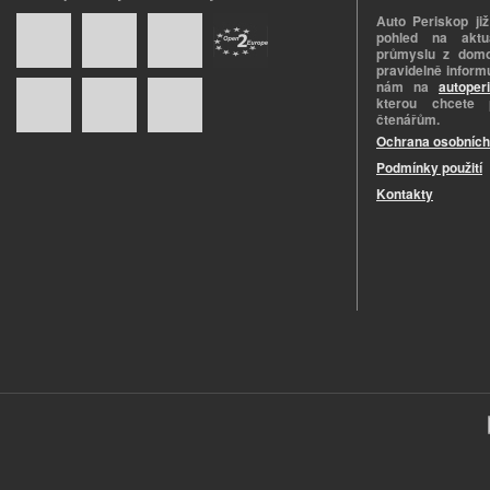
Auto Periskop již
pohled na aktuá
průmyslu z domo
pravidelně informu
nám na
autoper
kterou chcete 
čtenářům.
Ochrana osobních
Podmínky použití
Kontakty