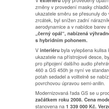
V
byly provedeny opatr
exteriéru
změny v provedení masky chladič
ukazatele směru se přesunuly do 
zrcátek, byl snížen zadní nárazník 
aerodynamice a v nabídce barev s
„černý opál“, nabízená výhrad
s hybridním pohonem.
V
byla vylepšena kulisa 
interiéru
ukazatele na přístrojové desce, b
pro připojení dalšího audio přeh
460 a GS 450h je nyní ve standa
potah sedadel a volitelně se nabí
povrchovou úpravou semi-anilin.
Modernizovaná řada GS se u prod
začátkem roku 2008. Cena mod
stanovena na
1 339 000 Kč. Ver