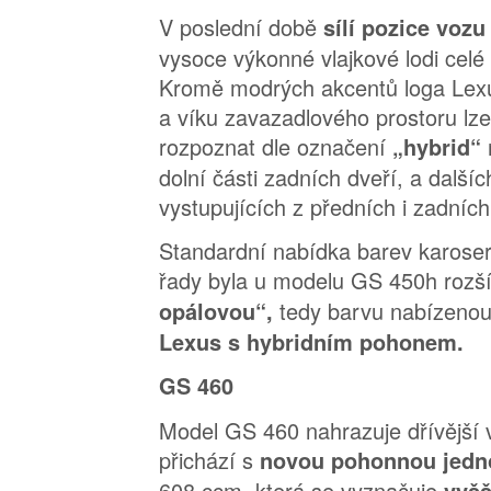
V poslední době
sílí pozice voz
vysoce výkonné vlajkové lodi celé
Kromě modrých akcentů loga Lex
a víku zavazadlového prostoru lz
rozpoznat dle označení
„hybrid“
dolní části zadních dveří, a dalš
vystupujících z předních i zadních
Standardní nabídka barev karoser
řady byla u modelu GS 450h rozš
tedy barvu nabízeno
opálovou“,
Lexus s hybridním pohonem.
GS 460
Model GS 460 nahrazuje dřívější 
přichází s
novou pohonnou jedn
608 ccm, která se vyznačuje