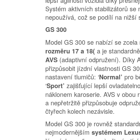
lepší agilnosti vozidla díky přesně
Systém aktivních stabilizátorů se 
nepoužívá, což se podílí na nižší 
GS 300
Model GS 300 se nabízí se zcela
a je standardn
rozměru 17 a 18(
(adaptivní odpružení). Díky 
AVS
přizpůsobit jízdní vlastnosti GS 3
nastavení tlumičů: ‘
pro b
Normal’
‘
zajišťující lepší ovladateln
Sport’
náklonem karoserie. AVS v obou 
a nepřetržitě přizpůsobuje odpruže
čtyřech kolech nezávisle.
Model GS 300 je rovněž standar
nejmodernějším
systémem Lexu