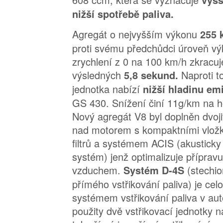
vyšš
nižší spotřebě paliva.
Agregát o nejvyšším výkonu
255 
proti svému předchůdci úroveň vý
zrychlení z 0 na 100 km/h zkracuj
výsledných
Naproti 
5,8 sekund.
jednotka nabízí
nižší hladinu e
GS 430. Snížení činí 11g/km na 
Nový agregát V8 byl doplněn dvo
nad motorem s kompaktními vlož
filtrů a systémem ACIS (akusticky
systém) jenž optimalizuje přípravu
vzduchem.
(stechi
Systém D-4S
přímého vstřikování paliva) je ce
systémem vstřikování paliva v aut
použity dvě vstřikovací jednotky 