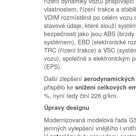
řízení dynamiky vozu) přispívající
vlastnostem, řízení trakce a stabili
VDIM rozmístěná po celém vozu d
stavové údaje, které slouží systé
bezpečnosti jako jsou ABS (brzdy 
systémem), EBD (elektronické rozd
TRC (řízení trakce) a VSC (systém 
vozu), společně s elektronickým p
(EPS).
Další zlepšení
aerodynamickýc
přispělo ke
snížení celkových e
%, nyní tedy činí 226 g/km.
Úpravy designu
Modernizovaná modelová řada GS
jemných vylepšení vnějšího i vnit