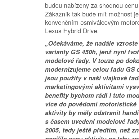
budou nabízeny za shodnou cen
Zákazník tak bude mít možnost j
konvenčním osmiválcovým moto
Lexus Hybrid Drive.
„Očekáváme, že nadále vzroste 
varianty GS 450h, jenž nyní tvo
modelové řady. V touze po doko
modernizujeme celou řadu GS o
jsou použity v naší vlajkové řa
marketingovými aktivitami vysv
benefity bychom rádi i tuto mod
více do povědomí motoristické v
aktivity by měly odstranit handi
s časem uvedení modelové řady
2005, tedy ještě předtím, než 
posílila svou aktivitu na trhu z