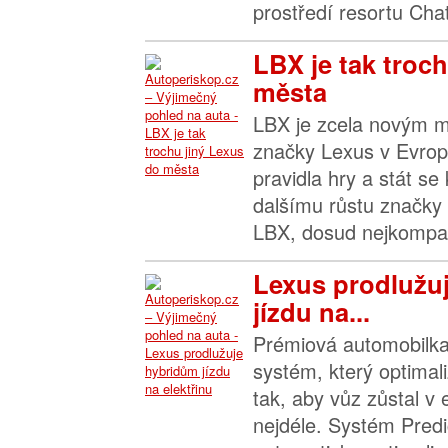
prostředí resortu Cha
LBX je tak troc
města
LBX je zcela novým m
značky Lexus v Evro
pravidla hry a stát s
dalšímu růstu značky 
LBX, dosud nejkompak
Lexus prodlužu
jízdu na...
Prémiová automobilka
systém, který optimal
tak, aby vůz zůstal v
nejdéle. Systém Predic