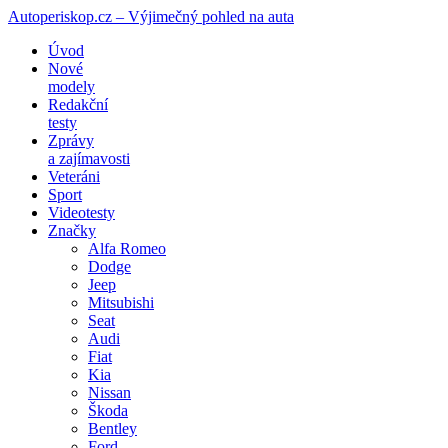
Autoperiskop.cz – Výjimečný pohled na auta
Přejít
Úvod
k
Nové
obsahu
modely
webu
Redakční
testy
Zprávy
a zajímavosti
Veteráni
Sport
Videotesty
Značky
Alfa Romeo
Dodge
Jeep
Mitsubishi
Seat
Audi
Fiat
Kia
Nissan
Škoda
Bentley
Ford