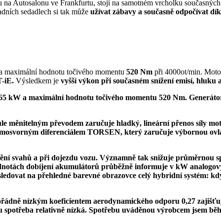
u na Autosalonu ve Frankfurtu, stojí na samotném vrcholku současnýc
adních sedadlech si tak může
užívat zábavy a současně odpočívat dí
n a maximální hodnotu točivého momentu
520 Nm
při 4000ot/min. Mot
T-iE.
Výsledkem je
vyšší výkon při současném snížení emisí, hluku 
65 kW
a maximální hodnotu točivého momentu
520 Nm. Generát
nule měnitelným převodem
zaručuje hladký, lineární přenos síly m
amosvorným diferenciálem TORSEN,
který zaručuje
výbornou ovla
ždění svahů a při dojezdu vozu. Významně tak snižuje průměrnou sp
notách dobíjení akumulátorů průběžně informuje v kW analogový 
sledovat na přehledné barevné obrazovce
celý hybridní systém:
kdy
řádně nízkým koeficientem aerodynamického odporu 0,27
zajišť
su
spotřeba relativně nízká. Spotřebu
uváděnou výrobcem jsem
běh