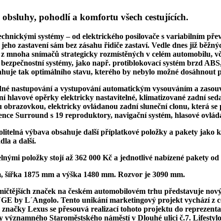
, obsluhy, pohodlí a komfortu všech cestujících.
hnickými systémy – od elektrického posilovače s variabilním přev
jeho zastavení sám bez zásahu řidiče zastaví. Vedle dnes již bě
 z mnoha snímačů strategicky rozmístěných v celém automobilu, vč
a bezpečnostní systémy, jako např. protiblokovací systém brzd ABS
sahuje tak
optimálního stavu, kterého by nebylo možné dosáhnout př
snadné nastupování a vystupování automatickým vysouváním a zaso
í hlavové opěrky elektricky nastavitelné, klimatizované zadní sedad
u obrazovkou, elektricky ovládanou zadní sluneční clonu, která se
ce Surround s 19 reproduktory, navigační systém, hlasové ovládán
olitelná výbava obsahuje další příplatkové položky a pakety jako
la a další.
elnými položky stojí až 362 000 Kč a jednotlivé nabízené pakety od
, šířka 1875 mm a výška 1480 mm. Rozvor je 3090 mm.
amičtějších značek na českém automobilovém trhu představuje
nový
E by L´Angolo.
Tento unikání marketingový projekt vychází z c
načky Lexus se přesouvá realizací tohoto projektu do reprezenta
oricky významného Staroměstského náměstí v Dlouhé ulici č.7.