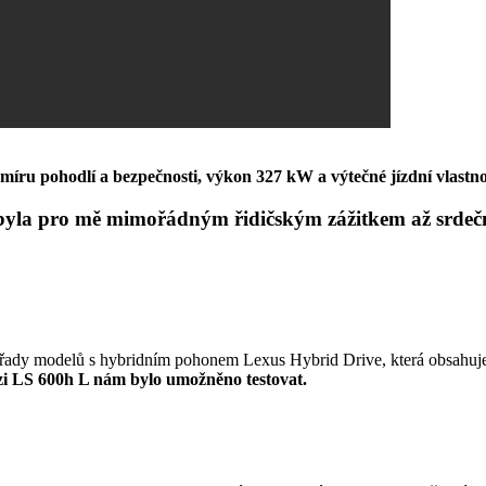
íru pohodlí a bezpečnosti, výkon 327 kW a výtečné jízdní vlastnost
yla pro mě mimořádným řidičským zážitkem až srdeční 
 řady modelů s hybridním pohonem Lexus Hybrid Drive, která obsahuj
i LS 600h L nám bylo umožněno testovat.