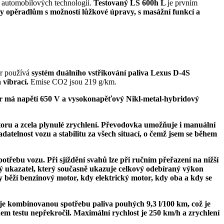
h automobilových technologií.
Testovaný LS 600h L
je prvním
ky opěradlům s možností lůžkové úpravy, s masážní funkcí a
or používá
systém duálního vstřikování paliva Lexus D-4S
a vibrací.
Emise CO2 jsou 219 g/km.
or
má napětí
650 V
a vysokonapěťový Nikl-metal-hybridový
otoru a zcela plynulé zrychlení. Převodovka umožňuje i manuální
datelnost vozu a stabilitu za všech situací,
o čemž
jsem se během
otřebu vozu. Při sjíždění svahů lze při ručním přeřazení na nižší
ukazatel, který současně ukazuje celkový odebíraný výkon
 běží benzinový motor, kdy elektrický motor, kdy oba a kdy se
uje kombinovanou spotřebu paliva pouhých
9,3 l/100 km,
což je
em testu nepřekročil.
Maximální rychlost je
250 km/h
a zrychlení