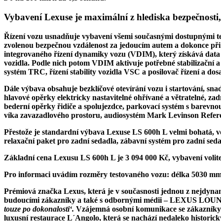
Vybavení Lexuse je maximální
z hlediska bezpečnosti
Řízení vozu usnadňuje
vybavení všemi současnými dostupnými tec
zvolenou bezpečnou vzdálenost za jedoucím autem a dokonce při 
integrovaného řízení dynamiky vozu (VDIM),
který získává data
vozidla.
Podle nich potom VDIM aktivuje
potřebné stabilizační 
systém TRC, řízení stability vozidla VSC a posilovač řízení a do
Dále výbava obsahuje
bezklíčové otevírání vozu i startování, 
hlavové opěrky elektricky nastavitelné ohřívané a větratelné, zadn
bederní opěrky řidiče a spolujezdce, parkovací systém s barevno
víka zavazadlového prostoru, audiosystém Mark Levinson Referen
Přestože je
standardní výbava Lexuse LS 600h L
velmi bohatá, v
relaxační paket pro zadní sedadla, zábavní systém pro zadní sedad
Základní cena Lexusu LS 600h L je 3 094 000 Kč,
vybavení volit
Pro informaci uvádím
rozměry testovaného vozu:
délka 5030 mm
Prémiová značka Lexus, která je v současnosti jednou z nejdyn
budoucími zákazníky a také s odbornými médii –
LEXUS LOUNG
touze po dokonalosti‘.
Vzájemná osobní komunikace se zákazníky z
luxusní restaurace L´Angolo, která se nachází nedaleko hist