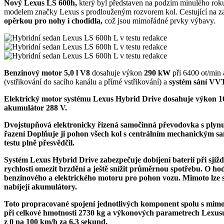
Nový Lexus LS 600h,
který byl představen na podzim minulého rok
modelem značky Lexus s prodlouženým rozvorem kol. Cestující na z
opěrkou pro nohy i chodidla,
což jsou mimořádné prvky výbavy.
Benzinový motor 5,0 l V8
dosahuje výkon
290 kW
při 6400 ot/mi
(vstřikování do sacího kanálu a přímé vstřikování) a
systém sání VV
Elektrický motor systému Lexus Hybrid Drive
dosahuje výkon
1
akumulátor 288 V.
Dvojstupňová elektronicky řízená samočinná převodovka s ply
řazení Doplňuje ji
pohon všech kol
s centrálním mechanickým
s
testu plně přesvědčil.
Systém Lexus Hybrid Drive
zabezpečuje dobíjení baterií při sjí
rychlosti omezit brzdění a ještě
snížit průměrnou spotřebu.
O hod
benzinového a elektrického motoru pro pohon vozu. Mimoto lze 
nabíjejí akumulátory.
Toto propracované spojení jednotlivých komponent spolu s
mimo
při celkové hmotnosti
2730 kg
a výkonových parametrech Lexu
z 0 na 100 km/h za
6,3 sekund.