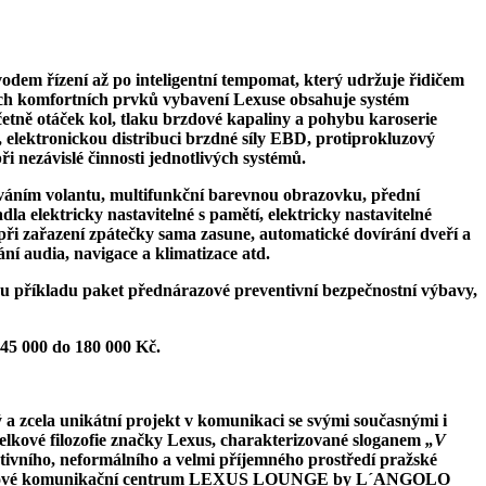
odem řízení až po inteligentní tempomat, který udržuje řidičem
žných komfortních prvků vybavení Lexuse obsahuje
systém
etně otáček kol, tlaku brzdové kapaliny a pohybu karoserie
, elektronickou distribuci brzdné síly EBD, protiprokluzový
i nezávislé činnosti jednotlivých systémů.
uváním volantu, multifunkční barevnou obrazovku, přední
la elektricky nastavitelné s pamětí, elektricky nastavitelné
 při zařazení zpátečky sama zasune, automatické dovírání dveří a
í audia, navigace a klimatizace atd.
 ku příkladu paket přednárazové preventivní bezpečnostní výbavy,
 45 000 do 180 000 Kč.
 a zcela unikátní projekt
v komunikaci se svými současnými i
elkové filozofie značky Lexus, charakterizované sloganem
„V
tivního, neformálního a velmi příjemného prostředí pražské
 Lifestylové komunikační centrum LEXUS LOUNGE by L´ANGOLO