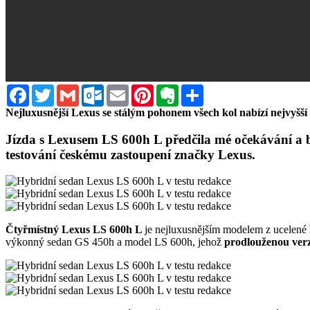
Facebook
Twitter
Gmail
Outlook.com
Email
Pinterest
Evernote
Sdílet
Nejluxusnější Lexus se stálým pohonem všech kol nabízí nejvyšší m
Jízda s Lexusem LS 600h L předčila mé očekávání a b
testování českému zastoupení značky Lexus.
Čtyřmístný Lexus LS 600h L
je nejluxusnějším modelem z ucelené
výkonný sedan GS 450h a model LS 600h, jehož
prodlouženou verz