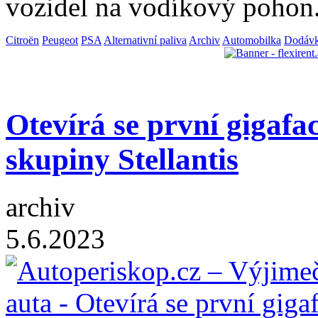
vozidel na vodíkový pohon
Citroën
Peugeot
PSA
Alternativní paliva
Archiv
Automobilka
Dodáv
Otevírá se první gigafa
skupiny Stellantis
archiv
5.6.2023