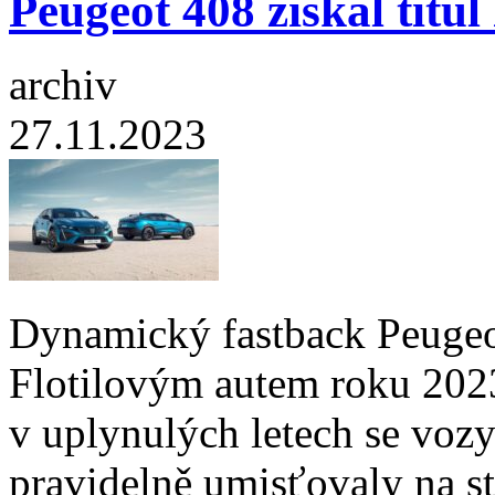
Peugeot 408 získal titul
archiv
27.11.2023
Dynamický fastback Peugeot
Flotilovým autem roku 2023
v uplynulých letech se vozy
pravidelně umisťovaly na st