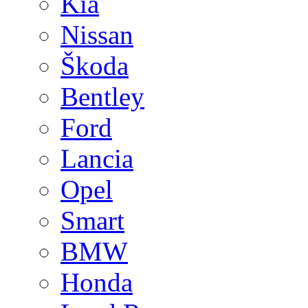
Kia
Nissan
Škoda
Bentley
Ford
Lancia
Opel
Smart
BMW
Honda