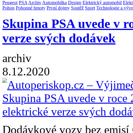
Peugeot
PSA
Archiv
Automobilka
Design
Elektrický automobil
Elek
Pohon
Pohonné hmoty
První dojmy
Soutěž
Sport
Technologie a vývo
Skupina PSA uvede v ro
verze svých dodávek
archiv
8.12.2020
Dodávkové vozy bez emisí 