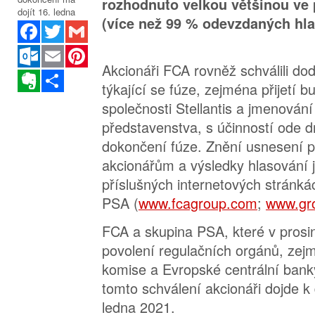
rozhodnuto velkou většinou ve
(více než 99 % odevzdaných hla
Facebook
Twitter
Gmail
Outlook.com
Email
Pinterest
Akcionáři FCA rovněž schválili d
Evernote
Sdílet
týkající se fúze, zejména přijetí 
společnosti Stellantis a jmenování
představenstva, s účinností ode d
dokončení fúze. Znění usnesení 
akcionářům a výsledky hlasování j
příslušných internetových stránk
PSA (
www.fcagroup.com
;
www.gr
FCA a skupina PSA, které v prosin
povolení regulačních orgánů, ze
komise a Evropské centrální banky
tomto schválení akcionáři dojde k
ledna 2021.