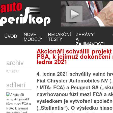
NOVÉ
REDAKČNÍ
ZPRÁVY
ÚVOD
MODELY
TESTY
A
ZAJÍMAVOSTI
Akcionáři schválili projek
PSA, k jejímuž dokončení 
ledna 2021
archiv
8.1.2021
4. ledna 2021 schválily valné 
Fiat Chrysler Automobiles NV 
sdílení
/ MTA: FCA) a Peugeot SA („sk
navrhovanou fúzi mezi FCA a s
výsledkem je vytvoření společno
(„Stellantis“). O výsledku hlaso