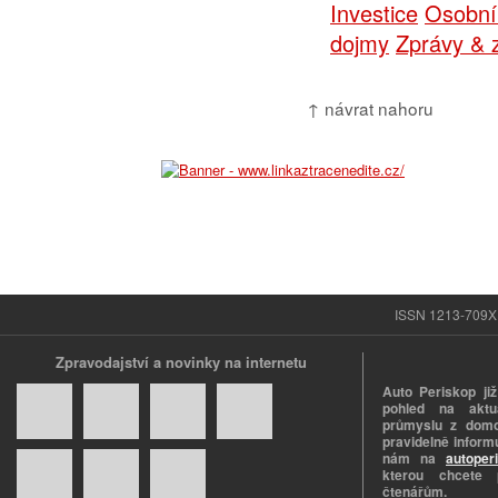
Investice
Osobní
dojmy
Zprávy & 
↑ návrat nahoru
ISSN 1213-709X |
Zpravodajství a novinky na internetu
Auto Periskop již
pohled na aktuá
průmyslu z domo
pravidelně informu
nám na
autoper
kterou chcete 
čtenářům.