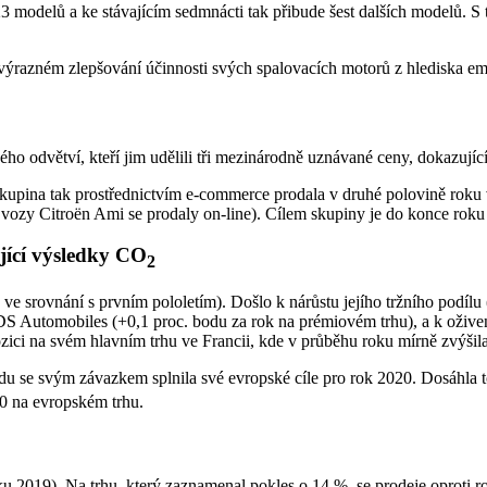
3 modelů a ke stávajícím sedmnácti tak přibude šest dalších modelů. S
e výrazném zlepšování účinnosti svých spalovacích motorů z hlediska e
o odvětví, kteří jim udělili tři mezinárodně uznávané ceny, dokazujíc
net. Skupina tak prostřednictvím e-commerce prodala v druhé polovině r
 vozy Citroën Ami se prodaly on-line). Cílem skupiny je do konce rok
ající výsledky CO
2
e srovnání s prvním pololetím). Došlo k nárůstu jejího tržního podílu 
S Automobiles (+0,1 proc. bodu za rok na prémiovém trhu), a k oživení
ozici na svém hlavním trhu ve Francii, kde v průběhu roku mírně zvýšila
du se svým závazkem splnila své evropské cíle pro rok 2020. Dosáhla t
20 na evropském trhu.
oku 2019). Na trhu, který zaznamenal pokles o 14 %, se prodeje oproti