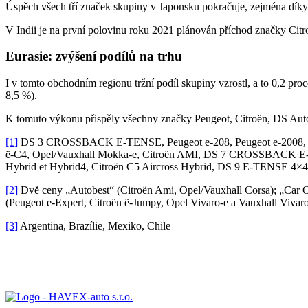
Úspěch všech tří značek skupiny v Japonsku pokračuje, zejména dí
V Indii je na první polovinu roku 2021 plánován příchod značky Citr
Eurasie: zvýšení podílů na trhu
I v tomto obchodním regionu tržní podíl skupiny vzrostl, a to 0,2 pr
8,5 %).
K tomuto výkonu přispěly všechny značky Peugeot, Citroën, DS Automo
[1]
DS 3 CROSSBACK E-TENSE, Peugeot e-208, Peugeot e-2008, Opel/ 
ë-C4, Opel/Vauxhall Mokka-e, Citroën AMI, DS 7 CROSSBACK E-T
Hybrid et Hybrid4, Citroën C5 Aircross Hybrid, DS 9 E-TENSE 4×4
[2]
Dvě ceny „Autobest“ (Citroën Ami, Opel/Vauxhall Corsa); „Car O
(Peugeot e-Expert, Citroën ë-Jumpy, Opel Vivaro-e a Vauxhall Vivaro
[3]
Argentina, Brazílie, Mexiko, Chile