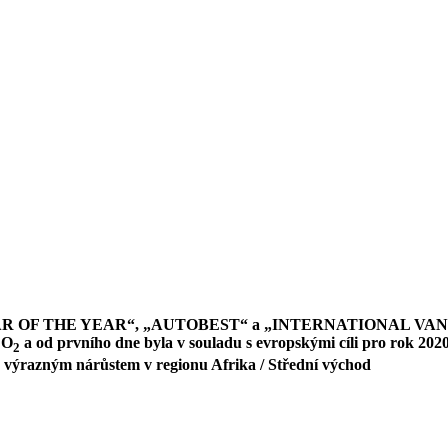
AR OF THE YEAR“, „AUTOBEST“ a „INTERNATIONAL VAN
CO
a od prvního dne byla v souladu s evropskými cíli pro rok 202
2
h s výrazným nárůstem v regionu Afrika / Střední východ