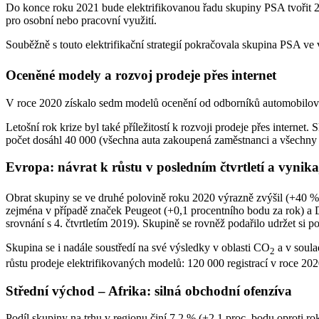
Do konce roku 2021 bude elektrifikovanou řadu skupiny PSA tvořit 2
pro osobní nebo pracovní využití.
Souběžně s touto elektrifikační strategií pokračovala skupina PSA v
Oceněné modely a rozvoj prodeje přes internet
V roce 2020 získalo sedm modelů ocenění od odborníků automobilovéh
Letošní rok krize byl také příležitostí k rozvoji prodeje přes inter
počet dosáhl 40 000 (všechna auta zakoupená zaměstnanci a všechny
Evropa: návrat k růstu v posledním čtvrtletí a vynik
Obrat skupiny se ve druhé polovině roku 2020 výrazně zvýšil (+40 % v
zejména v případě značek Peugeot (+0,1 procentního bodu za rok) a D
srovnání s 4. čtvrtletím 2019). Skupině se rovněž podařilo udržet si p
Skupina se i nadále soustředí na své výsledky v oblasti CO
a v soula
2
růstu prodeje elektrifikovaných modelů: 120 000 registrací v roce 20
Střední východ – Afrika: silná obchodní ofenzíva
Podíl skupiny na trhu v regionu činí 7,2 % (+2,1 proc. bodu oproti r