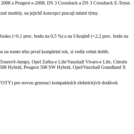
t 2008 a Peugeot e-2008, DS 3 Crossback a DS 3 Crossback E-Tense.
né modely, na jejichž koncepci pracují místní týmy.
 Rusku (+0,1 proc. bodu na 0,5 %) a na Ukrajině (+2,2 proc. bodu na
na tomto trhu první kompletní rok, si vedla velmi dobře.
rer/ë-Jumpy, Opel Zafira-e Life/Vauxhall Vivaro-e Life, Citroën
08 Hybrid, Peugeot 508 SW Hybrid, Opel/Vauxhall Grandland X
(IVOTY) pro novou generaci kompaktních elektrických dodávek