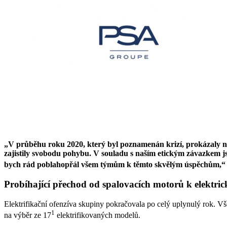
„V průběhu roku 2020, který byl poznamenán krizí, prokázaly na
zajistily svobodu pohybu. V souladu s naším etickým závazkem js
bych rád poblahopřál všem týmům k těmto skvělým úspěchům,“
Probíhající přechod od spalovacích motorů k elektri
Elektrifikační ofenzíva skupiny pokračovala po celý uplynulý rok. V
1
na výběr ze 17
elektrifikovaných modelů.