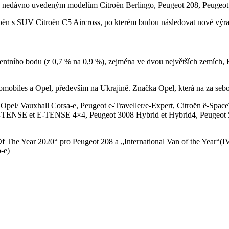
ky nedávno uvedeným modelům Citroën Berlingo, Peugeot 208, Peugeo
oën s SUV Citroën C5 Aircross, po kterém budou následovat nové výraz
ocentního bodu (z 0,7 % na 0,9 %), zejména ve dvou největších zemích,
biles a Opel, především na Ukrajině. Značka Opel, která na za sebou 
Vauxhall Corsa-e, Peugeot e-Traveller/e-Expert, Citroën ë-SpaceTou
ENSE et E-TENSE 4×4, Peugeot 3008 Hybrid et Hybrid4, Peugeot 5
f The Year 2020“ pro Peugeot 208 a „International Van of the Year“
-e)