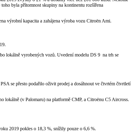
 toho byla přítomnost skupiny na kontinentu rozšířena
ena výrobní kapacita a zahájena výroba vozu Citroën Ami.
19.
ebo lokálně vyrobených vozů. Uvedení modelu DS 9 na trh se
SA se přesto podařilo oživit prodej a dosáhnout ve čtvrtém čtvrtletí
ho lokálně (v Palomaru) na platformě CMP, a Citroënu C5 Aircross.
 roku 2019 pokles o 18,3 %, snížily pouze o 6,6 %.