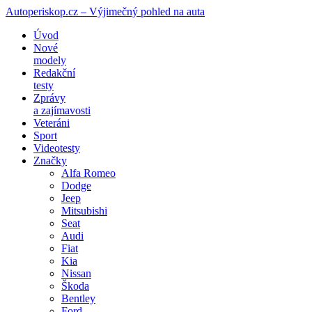
Autoperiskop.cz – Výjimečný pohled na auta
Přejít
Úvod
k
Nové
obsahu
modely
webu
Redakční
testy
Zprávy
a zajímavosti
Veteráni
Sport
Videotesty
Značky
Alfa Romeo
Dodge
Jeep
Mitsubishi
Seat
Audi
Fiat
Kia
Nissan
Škoda
Bentley
Ford