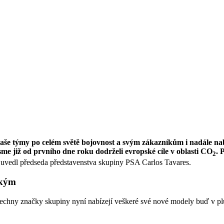
še týmy po celém světě bojovnost a svým zákazníkům i nadále nab
me již od prvního dne roku dodrželi evropské cíle v oblasti CO
. 
2
uvedl předseda představenstva skupiny PSA Carlos Tavares.
ckým
šechny značky skupiny nyní nabízejí veškeré své nové modely buď v plu