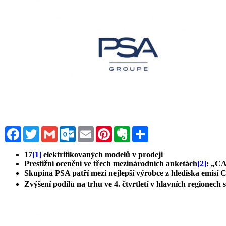
Facebook
Twitter
Gmail
Outlook.com
Email
Pinterest
Evernote
Sdílet
17
[1]
elektrifikovaných modelů v prodeji
Prestižní ocenění ve třech mezinárodních anketách
[2]
: „C
Skupina PSA patří mezi nejlepší výrobce z hlediska emisí 
Zvýšení podílů na trhu ve 4. čtvrtletí v hlavních regionec