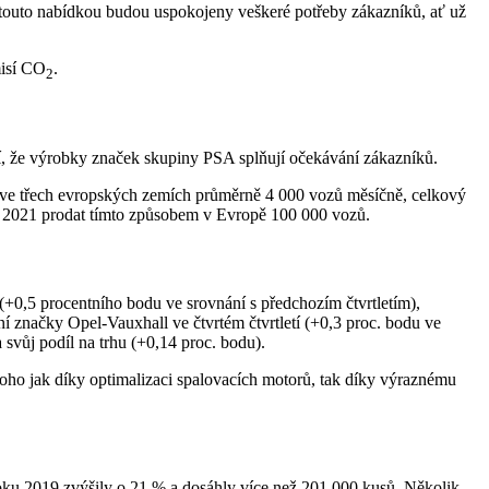
 touto nabídkou budou uspokojeny veškeré potřeby zákazníků, ať už
misí CO
.
2
í, že výrobky značek skupiny PSA splňují očekávání zákazníků.
oku ve třech evropských zemích průměrně 4 000 vozů měsíčně, celkový
u 2021 prodat tímto způsobem v Evropě 100 000 vozů.
(+0,5 procentního bodu ve srovnání s předchozím čtvrtletím),
 značky Opel-Vauxhall ve čtvrtém čtvrtletí (+0,3 proc. bodu ve
 svůj podíl na trhu (+0,14 proc. bodu).
oho jak díky optimalizaci spalovacích motorů, tak díky výraznému
 roku 2019 zvýšily o 21 % a dosáhly více než 201 000 kusů. Několik