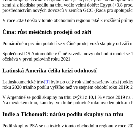
zemí si z hlediska podílu na trhu vedlo velmi dobře: Egypt (+3,8 pro
prostřednictvím nových dovozců v zemích GCC (Rada pro spolupráci 
V roce 2020 došlo v tomto obchodním regionu také k rozšíření průmy
Čína: růst měsíčních prodejů od září
Po náročném prvním pololetí se v Číně prodej vozů skupiny od září m
Společnost DS Automobile v Číně zavedla nový obchodní model se 10
očekává v první polovině roku 2021.
Latinská Amerika čelila krizi odolností
Latinskoamerické trhy
[3]
byly po celý rok silně zasaženy krizí (pokl
roku 2020 tržního podílu vyššího než ve stejném období roku 2019: 2
V Argentině se podíl skupiny na trhu zvýšil z 10,1 % v roce 2019 na
Na mexickém trhu, kam byl ve druhé polovině roku uveden pick-up Pe
Indie a Tichomoří: nárůst podílu skupiny na trhu
Podíl skupiny PSA se na trzích v tomto obchodním regionu v roce 2020