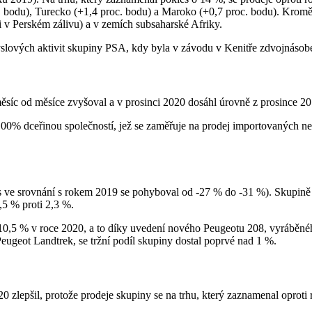
c. bodu), Turecko (+1,4 proc. bodu) a Maroko (+0,7 proc. bodu). Kromě
v Perském zálivu) a v zemích subsaharské Afriky.
slových aktivit skupiny PSA, kdy byla v závodu v Kenitře zdvojnásob
ěsíc od měsíce zvyšoval a v prosinci 2020 dosáhl úrovně z prosince 20
0% dceřinou společností, jež se zaměřuje na prodej importovaných n
es ve srovnání s rokem 2019 se pohyboval od -27 % do -31 %). Skupině P
,5 % proti 2,3 %.
 10,5 % v roce 2020, a to díky uvedení nového Peugeotu 208, vyráběné
ugeot Landtrek, se tržní podíl skupiny dostal poprvé nad 1 %.
 zlepšil, protože prodeje skupiny se na trhu, který zaznamenal oproti