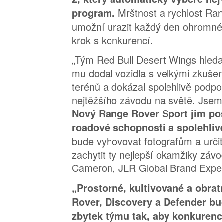
Mrštnost a rychlost Ra
program.
umožní urazit každý den ohromné 
krok s konkurencí.
„Tým Red Bull Desert Wings hledal
mu dodal vozidla s velkými zkuše
terénů a dokázal spolehlivě podpo
nejtěžšího závodu na světě. Jsem r
Nový Range Rover Sport jim pos
roadové schopnosti a spolehliv
bude vyhovovat fotografům a určit
zachytit ty nejlepší okamžiky záv
Cameron, JLR Global Brand Exper
„Prostorné, kultivované a obra
Rover, Discovery a Defender b
zbytek týmu tak, aby konkurenc