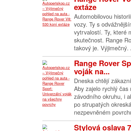
extáze
Automobilovou histori
vozy. Ty s odvážnější
vytrvalostí. Ty, které
skutečnost. Range R
takový je. Výjimečný. 
Range Rover Spo
voják na...
Dneska chtějí zákazní
Aby zajelo rychlý čas
závodního okruhu, i a
po strupatých okresk
nezpevněném povrchu
Stylová oslava 7