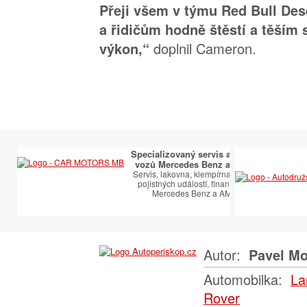
Přeji všem v týmu Red Bull De
a řidičům hodně štěstí a těším 
doplnil Cameron.
výkon,“
Specializovaný servis a prodej
vozů Mercedes Benz a AMG.
Servis, lakovna, klempírna, řešení
pojistných událostí, financování
Mercedes Benz a AMG.
Autor:
Pavel Mo
Automobilka:
La
Rover