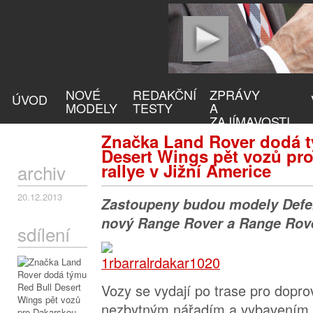
NOVÉ
REDAKČNÍ
ZPRÁVY
ÚVOD
MODELY
TESTY
A
ZAJÍMAVOSTI
Značka Land Rover dodá t
Desert Wings pět vozů pr
rallye v Jižní Americe
archiv
20.12.2013
Zastoupeny budou modely Defen
nový Range Rover a Range Rove
sdílení
Vozy se vydají po trase pro dopro
nezbytným nářadím a vybavením 