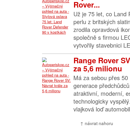
Rover...
Už je 75 let, co Land 
perlu z britských slat
zrodila opravdová iko
společně s firmou LEG
vytvořily stavebnici L
Range Rover SV:
za 5,6 milionu
Má za sebou přes 50 l
generace předchůdců, 
atraktivní, moderní, 
technologicky vyspěl
vlajková loď automobil
↑ návrat nahoru