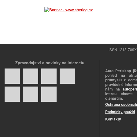
ISSN 1213-709X |
Zpravodajství a novinky na internetu
Auto Periskop již
pohled na aktuá
průmyslu z domo
pravidelně informu
nám na
autoper
kterou chcete 
čtenářům.
Ochrana osobních
Podmínky použití
Kontakty