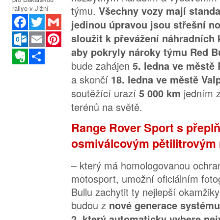
týmu.
Všechny vozy mají standa
Facebook
Twitter
Gmail
jedinou úpravou jsou střešní no
Outlook.com
Email
Pinterest
sloužit k převážení náhradních 
aby pokryly nároky týmu Red Bu
Evernote
Sdílet
bude zahájen
5. ledna ve městě 
a skončí
18. ledna ve městě Val
soutěžící urazí
jedním z
5 000 km
terénů na světě.
Range Rover Sport s přep
osmiválcovým pětilitrový
– který má homologovanou ochran
motosport, umožní oficiálním fot
Bullu zachytit ty nejlepší okamžik
budou z
nové generace systému
2, který automaticky vybere nej