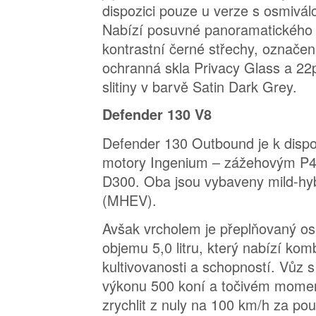
dispozici pouze u verze s osmiv
Nabízí posuvné panoramatického 
kontrastní černé střechy, označení
ochranná skla Privacy Glass a 22p
slitiny v barvě Satin Dark Grey.
Defender 130 V8
Defender 130 Outbound je k dispoz
motory Ingenium – zážehovým P
D300. Oba jsou vybaveny mild-h
(MHEV).
Avšak vrcholem je přeplňovaný o
objemu 5,0 litru, který nabízí kom
kultivovanosti a schopností. Vůz 
výkonu 500 koní a točivém mome
zrychlit z nuly na 100 km/h za po