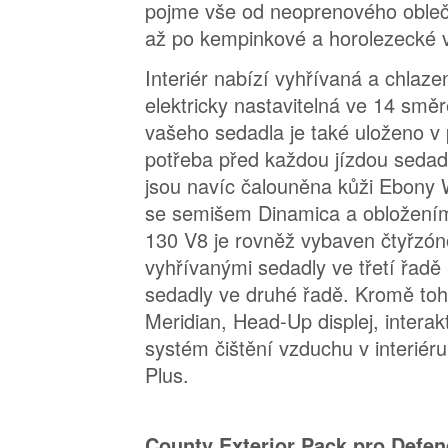
pojme vše od neoprenového obleče
až po kempinkové a horolezecké 
Interiér nabízí vyhřívaná a chlaze
elektricky nastavitelná ve 14 smě
vašeho sedadla je také uloženo v 
potřeba před každou jízdou sedad
jsou navíc čalouněna kůži Ebony 
se semišem Dinamica a obložení
130 V8 je rovněž vybaven čtyřzóno
vyhřívanými sedadly ve třetí řadě
sedadly ve druhé řadě. Kromě to
Meridian, Head-Up displej, interakti
systém čištění vzduchu v interiéru 
Plus.
County Exterior Pack pro Defen