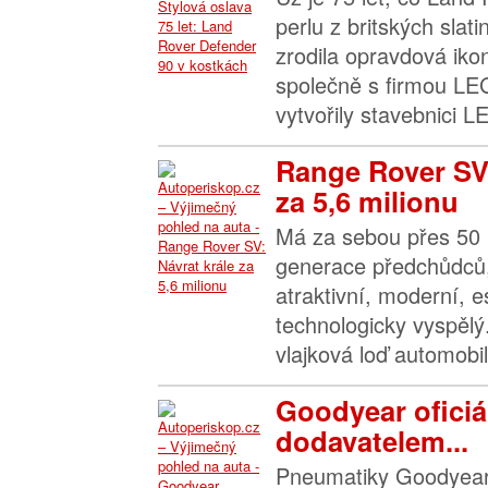
perlu z britských slat
zrodila opravdová iko
společně s firmou LEG
vytvořily stavebnici L
Range Rover SV:
za 5,6 milionu
Má za sebou přes 50 l
generace předchůdců, 
atraktivní, moderní, 
technologicky vyspěl
vlajková loď automobil
Goodyear oficiá
dodavatelem...
Pneumatiky Goodyear