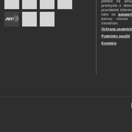
pohled na aktuá
průmyslu z domo
pravidelně informu
nám na
autoper
kterou chcete 
čtenářům.
Ochrana osobních
Podmínky použití
Kontakty