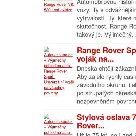
Automobilovou histori
vozy. Ty s odvážnější
vytrvalostí. Ty, které
skutečnost. Range R
takový je. Výjimečný. 
Range Rover Spo
voják na...
Dneska chtějí zákazní
Aby zajelo rychlý čas
závodního okruhu, i a
po strupatých okresk
nezpevněném povrchu
Stylová oslava 7
Rover...
Už je 75 let, co Land 