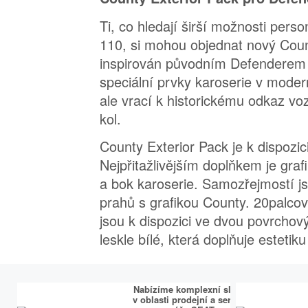
Ti, co hledají širší možnosti pers
110, si mohou objednat nový Coun
inspirován původním Defenderem
speciální prvky karoserie v moder
ale vrací k historickému odkaz v
kol.
County Exterior Pack je k dispozi
Nejpřitažlivějším doplňkem je gra
a bok karoserie. Samozřejmostí js
prahů s grafikou County. 20palcová
jsou k dispozici ve dvou povrchov
leskle bílé, která doplňuje estetik
Nabízíme komplexní služby
v oblasti prodejní a servisní