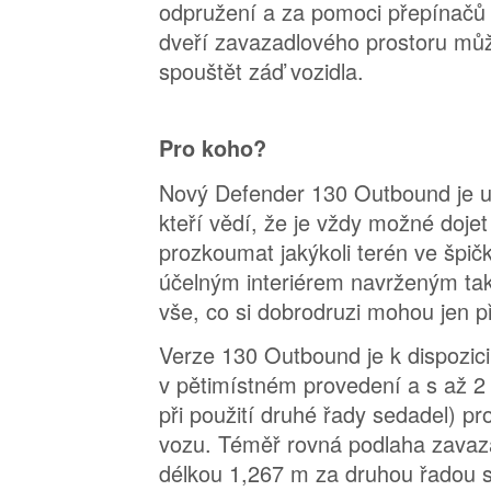
odpružení a za pomoci přepínačů n
dveří zavazadlového prostoru mů
spouštět záď vozidla.
Pro koho?
Nový Defender 130 Outbound je 
kteří vědí, že je vždy možné doje
prozkoumat jakýkoli terén ve špi
účelným interiérem navrženým tak
vše, co si dobrodruzi mohou jen p
Verze 130 Outbound je k dispozic
v pětimístném provedení a s až 2 51
při použití druhé řady sedadel) pr
vozu. Téměř rovná podlaha zavaz
délkou 1,267 m za druhou řadou 