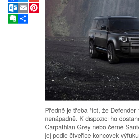
Outlook.com
Email
Pinterest
Evernote
Sdílet
Předně je třeba říct, že Defender
nenápadně. K dispozici ho dostan
Carpathian Grey nebo černé Santo
jej podle čtveřice koncovek výfuku