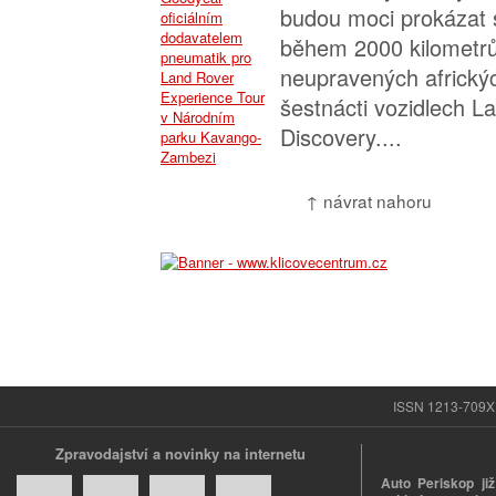
budou moci prokázat s
během 2000 kilometrů
neupravených africký
šestnácti vozidlech L
Discovery....
↑ návrat nahoru
ISSN 1213-709X |
Zpravodajství a novinky na internetu
Auto Periskop již