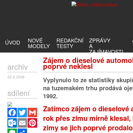
NOVÉ
REDAKČNÍ
ZPRÁVY
ÚVOD
MODELY
TESTY
A
ZAJÍMAVOSTI
Zájem o dieselové automob
archiv
poprvé neklesl
22.2.2008
Vyplynulo to ze statistiky sku
na tuzemském trhu prodává oje
sdílení
1992.
Zatímco zájem o dieselové
Facebook
Twitter
Gmail
rok přes zimu mírně klesal,
Outlook.com
Email
Pinterest
zimy se jich poprvé prodalo
Evernote
Sdílet