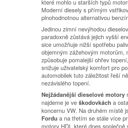
které mohlo u starších typů motor
Moderní diesely s přímým vstřikov
plnohodnotnou alternativou benzí
Jedinou zimní nevýhodou dieselo
paradoxně zůstává jejich vyšší en
sice umožňuje nižší spotřebu paliv
objemným zážehovým motorům, na
způsobuje pomalejší ohřev topení
snižuje uživatelský komfort pro 
automobilek tuto záležitost řeší 
nezávislého topení.
Nejžádanější dieselové motory
najdeme je ve
a ost
škodovkách
koncernu VW. Na druhém místě js
a na třetím se stále více p
Fordu
motory HDI, které dnes společně 