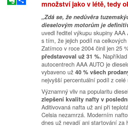
množství jako v létě, tedy o
„Zdá se, že nedůvěra tuzemský
dieselovým motorům je definiti
uvedl ředitel výkupu skupiny AA
s tím, že jejich podíl na celkových
Zatímco v roce 2004 činil jen 25 
Například
představoval už 31 %.
autocentrech AAA AUTO je diese
vybaveno už
40 % všech prodan
nejvyšší percentuální podíl z celé 
Významný vliv na popularitu dies
zlepšení kvality nafty v posledn
Aditivovaná nafta už ani při teplo
Celsia nezamrzá. Moderním naft
dnes už nevadí ani startování za