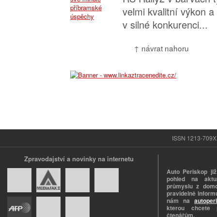
velmi kvalitní výkon a
v silné konkurenci...
↑ návrat nahoru
ISSN 1213-709X |
Zpravodajství a novinky na internetu
Auto Periskop již
pohled na aktuá
průmyslu z domo
pravidelně informu
nám na
autoper
kterou chcete 
čtenářům.