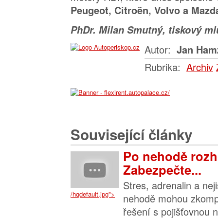
Peugeot, Citroën, Volvo a Mazd
PhDr. Milan Smutný, tiskový 
Autor:
Jan Ham
Rubrika:
Archiv
Související články
Po nehodě rozh
Zabezpečte...
Stres, adrenalin a nej
/hqdefault.jpg">
nehodě mohou zkompl
řešení s pojišťovnou n