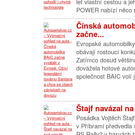
let vlastní cestou a j
POWER nabízí něco m
Čínská automob
začne...
Evropské automobilky 
obávají rostoucí konk
Zatímco dosud většin
dovážela hotové autom
společnost BAIC volí ji
Štajf navázal na
Posádka Vojtěch Štajf
v Příbrami předvedla
RS Rally2 v barvách 