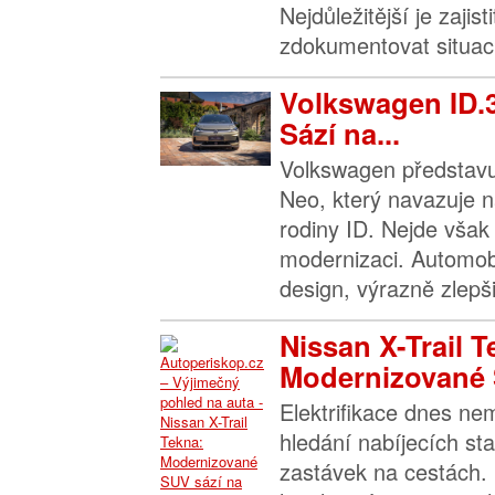
Nejdůležitější je zajis
zdokumentovat situaci 
Volkswagen ID.
Sází na...
Volkswagen představu
Neo, který navazuje n
rodiny ID. Nejde však 
modernizaci. Automob
design, výrazně zlepšil
Nissan X-Trail T
Modernizované 
Elektrifikace dnes n
hledání nabíjecích sta
zastávek na cestách. 