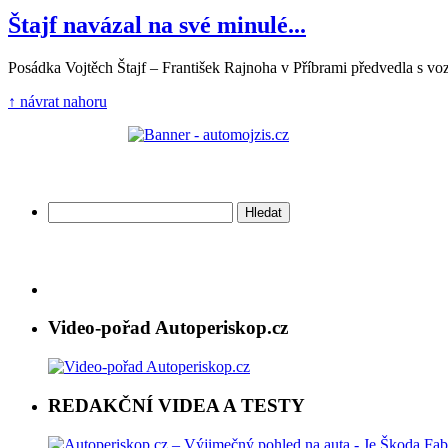
Štajf navázal na své minulé...
Posádka Vojtěch Štajf – František Rajnoha v Příbrami předvedla s vo
↑ návrat nahoru
Vyhledávání
Video-pořad Autoperiskop.cz
REDAKČNÍ VIDEA A TESTY