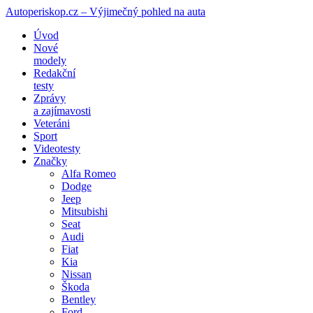
Autoperiskop.cz – Výjimečný pohled na auta
Přejít
Úvod
k
Nové
obsahu
modely
webu
Redakční
testy
Zprávy
a zajímavosti
Veteráni
Sport
Videotesty
Značky
Alfa Romeo
Dodge
Jeep
Mitsubishi
Seat
Audi
Fiat
Kia
Nissan
Škoda
Bentley
Ford