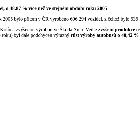
el, o 48,87 % více než ve stejném období roku 2005
ok 2005 bylo přitom v ČR vyrobeno 606 294 vozidel, z čehož bylo 535
 Kolín a zvýšenou výrobou ve Škoda Auto. Vedle
zvýšení produkce o
ho roku) byl dále podchycen výrazný
růst výroby autobusů o 40,42 %