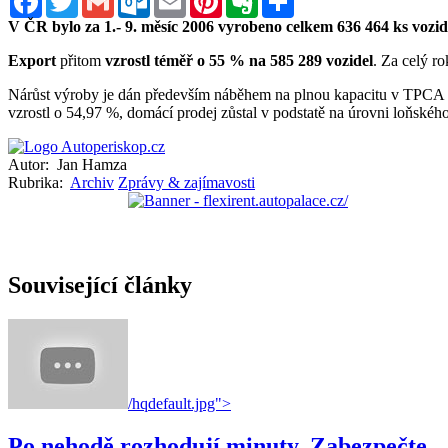
V ČR bylo za 1.- 9. měsíc 2006 vyrobeno celkem 636 464 ks vozid
Export
přitom
vzrostl téměř o 55 % na 585 289 vozidel
. Za celý r
Nárůst výroby je dán především náběhem na plnou kapacitu v TPCA
vzrostl o 54,97 %, domácí prodej zůstal v podstatě na úrovni loňské
Autor:
Jan Hamza
Rubrika:
Archiv
Zprávy & zajímavosti
Související články
/hqdefault.jpg">
Po nehodě rozhodují minuty. Zabezpečte...