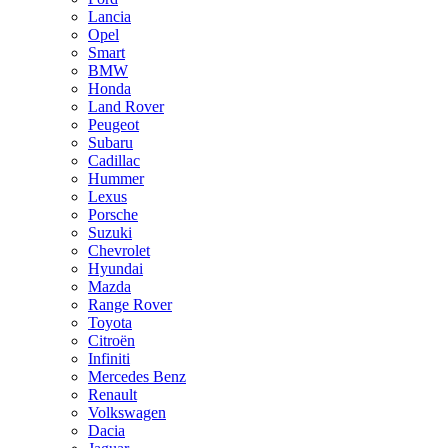
Lancia
Opel
Smart
BMW
Honda
Land Rover
Peugeot
Subaru
Cadillac
Hummer
Lexus
Porsche
Suzuki
Chevrolet
Hyundai
Mazda
Range Rover
Toyota
Citroën
Infiniti
Mercedes Benz
Renault
Volkswagen
Dacia