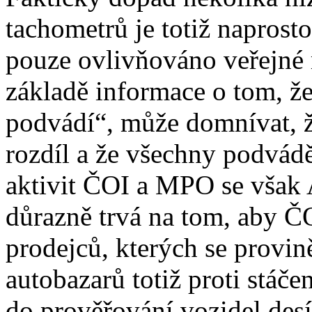
tachometrů je totiž napros
pouze ovlivňováno veřejné m
základě informace o tom, ž
podvádí“, může domnívat, ž
rozdíl a že všechny podváděj
aktivit ČOI a MPO se však
důrazně trvá na tom, aby Č
prodejců, kterých se provině
autobazarů totiž proti stáče
do prověřování vozidel desí