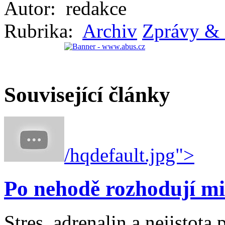
Autor:
redakce
Rubrika:
Archiv
Zprávy & 
Související články
/hqdefault.jpg">
Po nehodě rozhodují mi
Stres, adrenalin a nejistot