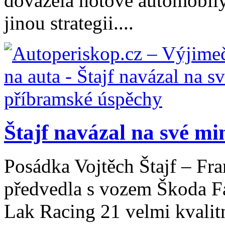
dovážela hotové automobily
jinou strategii....
Štajf navázal na své min
Posádka Vojtěch Štajf – Fra
předvedla s vozem Škoda F
Lak Racing 21 velmi kvalit