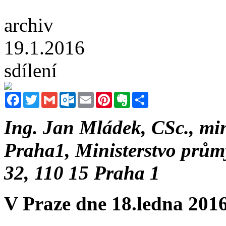
archiv
19.1.2016
sdílení
Facebook
Twitter
Gmail
Outlook.com
Email
Pinterest
Evernote
Sdílet
Ing. Jan Mládek, CSc., mi
Praha1, Ministerstvo prům
32, 110 15 Praha 1
V Praze dne 18.ledna 201