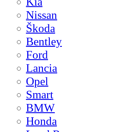
Kia
Nissan
Škoda
Bentley
Ford
Lancia
Opel
Smart
BMW
Honda