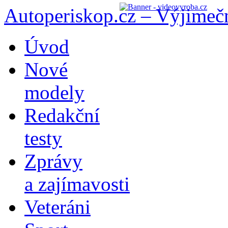
Autoperiskop.cz – Výjimeč
Přejít
Úvod
k
obsahu
Nové
webu
modely
Redakční
testy
Zprávy
a zajímavosti
Veteráni