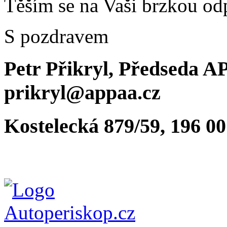
Těším se na Vaši brzkou od
S pozdravem
Petr Přikryl, Předseda A
prikryl@appaa.cz
Kostelecká 879/59, 196 0