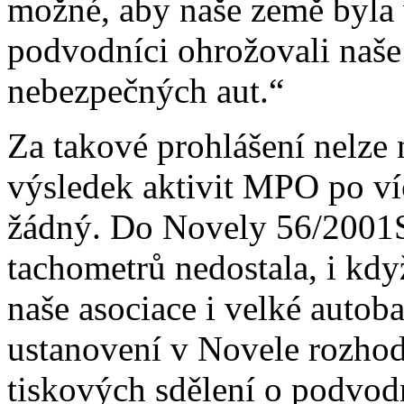
možné, aby naše země byla
podvodníci ohrožovali naš
nebezpečných aut.“
Za takové prohlášení nelze
výsledek aktivit MPO po ví
žádný. Do Novely 56/2001Sb
tachometrů nedostala, i kdy
naše asociace i velké autob
ustanovení v Novele rozhodn
tiskových sdělení o podvod