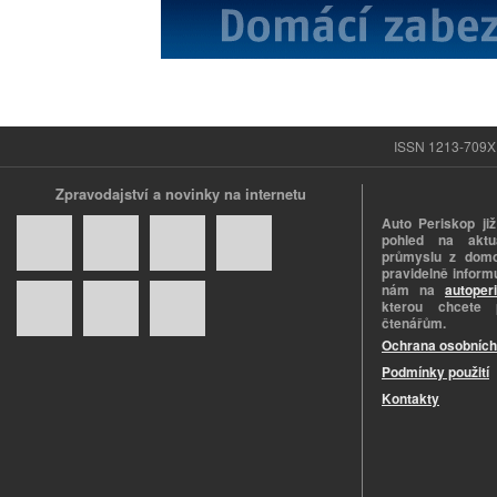
ISSN 1213-709X |
Zpravodajství a novinky na internetu
Auto Periskop již
pohled na aktuá
průmyslu z domo
pravidelně informu
nám na
autoper
kterou chcete 
čtenářům.
Ochrana osobních
Podmínky použití
Kontakty