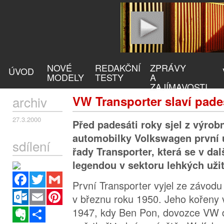
NOVÉ
REDAKČNÍ
ZPRÁVY
ÚVOD
MODELY
TESTY
A
ZAJÍMAVOSTI
archiv
VW Transporter slaví pade
27.3.2000
Před padesáti roky sjel z výrob
automobilky Volkswagen první 
sdílení
řady Transporter, která se v dal
legendou v sektoru lehkých uži
Facebook
Twitter
Gmail
První Transporter vyjel ze závod
Outlook.com
Email
Pinterest
v březnu roku 1950. Jeho kořeny 
1947, kdy Ben Pon, dovozce VW 
Evernote
Sdílet