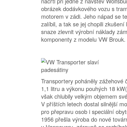
načrtl při jedné z návštěv Wolfsb
obrázek dodávkového vozu s tra
motorem v zádi. Jeho nápad se t
zalíbil, a tak se jej chopili zkušení
snaze zlevnit výrobní náklady zám
komponenty z modelu VW Brouk.
Transportery poháněly zážehové 
1,1 litru a výkonu pouhých 18 kW(
však chlubily velkým objemem své
V příštích letech dostal silnější mo
pro přepravu osob i speciální oby
1956 přešla výroba do nové tová
v Hannoveru, zároveň se rozbíhal