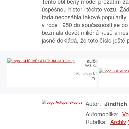
Tento oblíbený model prozatím z
úspěšnou historii těchto vozů. Žá
řada nedosáhla takové popularity
v roce 1950 do současnosti se po
bezmála devět miliónů kusů a nes
jasně dokládá, že toto číslo ještě 
KLÍČOVÉ CENTRUM
VÁŠ KLÍČOVÝ PARTNER
Kompletní klíčařský sortiment vče
výroby autoklíčů
Autor:
Jindřich 
Automobilka:
Vo
Rubrika:
Archiv