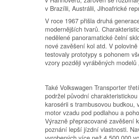
v Brazílii, Austrálii, Jihoafrické rep
V roce 1967 přišla druhá generac
modernějších tvarů. Charakterist
nedělené panoramatické čelní sklo
nové zavěšení kol atd. V polovin
testovaly prototypy s pohonem vše
vzory později vyráběných modelů 
Také Volkswagen Transporter třetí
podržel původní charakteristickou
karosérii s trambusovou budkou,
motor vzadu pod podlahou a poho
Výrazně přepracované zavěšení k
poznání lepší jízdní vlastnosti. N
vyrobených více než 4 500 000 v