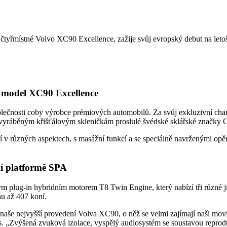
ní čtyřmístné Volvo XC90 Excellence, zažije svůj evropský debut na let
, model XC90 Excellence
ečnosti coby výrobce prémiových automobilů. Za svůj exkluzivní chara
 vyráběným křišťálovým skleničkám proslulé švédské sklářské značky O
í v různých aspektech, s masážní funkcí a se speciálně navrženými op
ní platformě SPA
m plug-in hybridním motorem T8 Twin Engine, který nabízí tři různé 
u až 407 koní.
aše nejvyšší provedení Volva XC90, o něž se velmi zajímají naši movit
rs. „Zvýšená zvuková izolace, vyspělý audiosystém se soustavou repro