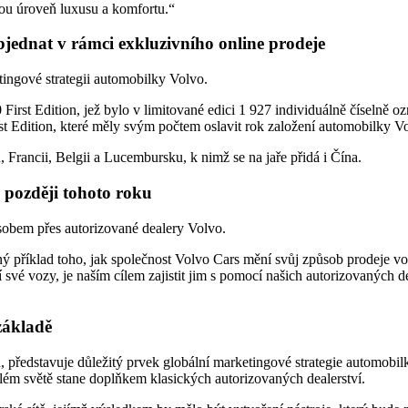
ou úroveň luxusu a komfortu.“
bjednat v rámci exkluzivního online prodeje
etingové strategii automobilky Volvo.
 First Edition, jež bylo v limitované edici 1 927 individuálně číselně
dition, které měly svým počtem oslavit rok založení automobilky Vo
Francii, Belgii a Lucembursku, k nimž se na jaře přidá i Čína.
, později tohoto roku
sobem přes autorizované dealery Volvo.
 příklad toho, jak společnost Volvo Cars mění svůj způsob prodeje vo
 své vozy, je naším cílem zajistit jim s pomocí našich autorizovaných d
základě
on, představuje důležitý prvek globální marketingové strategie automob
celém světě stane doplňkem klasických autorizovaných dealerství.