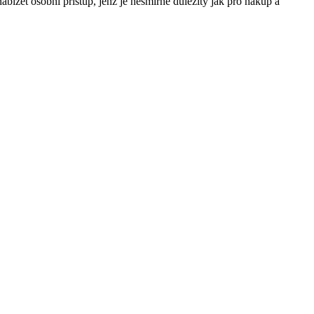
bízet osobní přístup, jenž je nesmírně důležitý jak pro nákup a