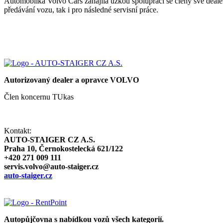
Automobilka Volvo Cars zahájila úzkou spolupráci se členy své dealers
předávání vozu, tak i pro následné servisní práce.
Autorizovaný dealer a opravce VOLVO
Člen koncernu TUkas
Kontakt:
AUTO-STAIGER CZ A.S.
Praha 10, Černokostelecká 621/122
+420 271 009 111
servis.volvo@auto-staiger.cz
auto-staiger.cz
Autopůjčovna s nabídkou vozů všech kategorií.