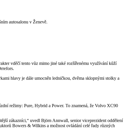
ošním autosalonu v Ženevě.
kter vděčí tento vůz mimo jiné také rozšířenému využívání kůží
rrefors.
ěrkami hlavy je dále umocněn ledničkou, dvěma sklopnými stolky a
jízdní režimy: Pure, Hybrid a Power. To znamená, že Volvo XC90
ější zákazníci,“ uvedl Björn Annwall, senior viceprezident oddělení
duktorů Bowers & Wilkins a možnost ovládání celé řady různých