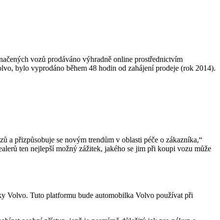
 označených vozů prodáváno výhradně online prostřednictvím
lvo, bylo vyprodáno během 48 hodin od zahájení prodeje (rok 2014).
zů a přizpůsobuje se novým trendům v oblasti péče o zákazníka,“
ealerů ten nejlepší možný zážitek, jakého se jim při koupi vozu může
ilky Volvo. Tuto platformu bude automobilka Volvo používat při