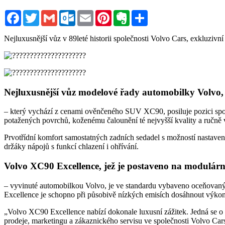
Facebook
Twitter
Gmail
Outlook.com
Email
Pinterest
Evernote
Sdílet
Nejluxusnější vůz v 89leté historii společnosti Volvo Cars, exkluziv
Nejluxusnější vůz modelové řady automobilky Volvo
– který vychází z cenami ověnčeného SUV XC90, posiluje pozici spol
potažených povrchů, koženému čalounění té nejvyšší kvality a ručně
Prvotřídní komfort samostatných zadních sedadel s možností nastaven
držáky nápojů s funkcí chlazení i ohřívání.
Volvo XC90 Excellence, jež je postaveno na modulár
– vyvinuté automobilkou Volvo, je ve standardu vybaveno oceňovaný
Excellence je schopno při působivě nízkých emisích dosáhnout výkon
„Volvo XC90 Excellence nabízí dokonale luxusní zážitek. Jedná se o n
prodeje, marketingu a zákaznického servisu ve společnosti Volvo Ca