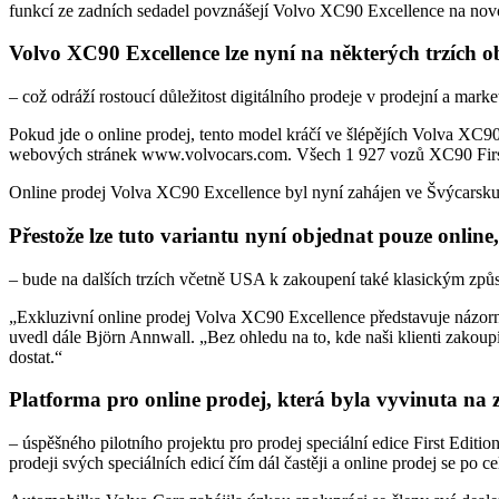
funkcí ze zadních sedadel povznášejí Volvo XC90 Excellence na nov
Volvo XC90 Excellence lze nyní na některých trzích o
– což odráží rostoucí důležitost digitálního prodeje v prodejní a mark
Pokud jde o online prodej, tento model kráčí ve šlépějích Volva XC90
webových stránek www.volvocars.com. Všech 1 927 vozů XC90 First E
Online prodej Volva XC90 Excellence byl nyní zahájen ve Švýcarsku, 
Přestože lze tuto variantu nyní objednat pouze online
– bude na dalších trzích včetně USA k zakoupení také klasickým způ
„Exkluzivní online prodej Volva XC90 Excellence představuje názorný
uvedl dále Björn Annwall. „Bez ohledu na to, kde naši klienti zakoupí
dostat.“
Platforma pro online prodej, která byla vyvinuta na 
– úspěšného pilotního projektu pro prodej speciální edice First Editi
prodeji svých speciálních edicí čím dál častěji a online prodej se po 