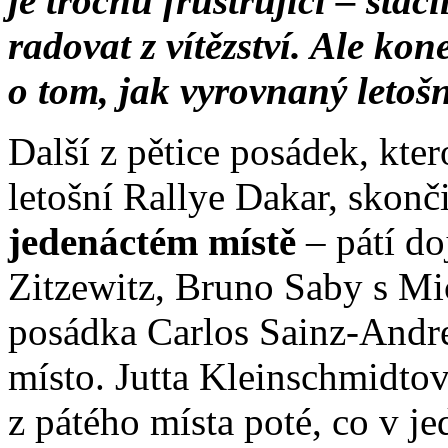
je trochu frustrující – stač
radovat z vítězství. Ale ko
o tom, jak vyrovnaný letoš
Další z pětice posádek, kte
letošní Rallye Dakar, skonč
jedenáctém místě
– pátí d
Zitzewitz, Bruno Saby s Mi
posádka Carlos Sainz-Andre
místo. Jutta Kleinschmidtov
z pátého místa poté, co v j