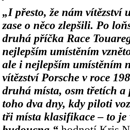
„I přesto, že nám vítězství 
zase o něco zlepšili. Po loň
druhá příčka Race Touareg
nejlepším umístěním vznět
ale i nejlepším umístěním
vítězství Porsche v roce 198
druhá místa, osm třetích a 
toho dva dny, kdy piloti vo
tři místa klasifikace – to j
budoucna,“
hodnotí Kris Ni