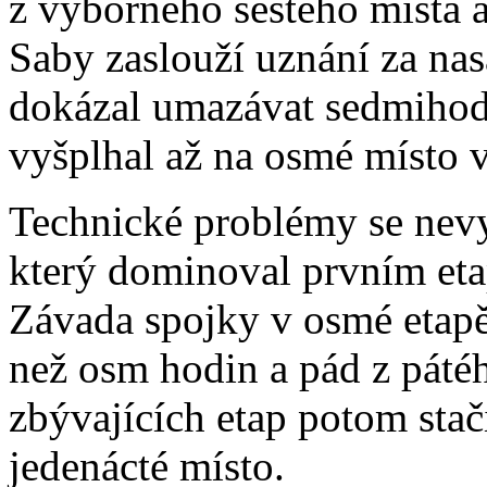
z výborného šestého místa až
Saby zaslouží uznání za nas
dokázal umazávat sedmihod
vyšplhal až na osmé místo v 
Technické problémy se nev
který dominoval prvním eta
Závada spojky v osmé etapě j
než osm hodin a pád z páté
zbývajících etap potom sta
jedenácté místo.