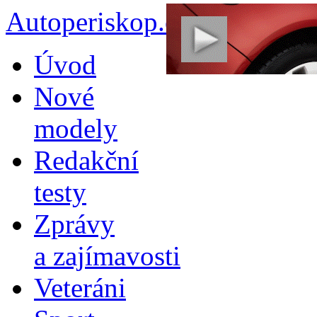
Autoperiskop.cz – Výjimeč
Přejít
Úvod
k
obsahu
Nové
webu
modely
Redakční
testy
Zprávy
a zajímavosti
Veteráni