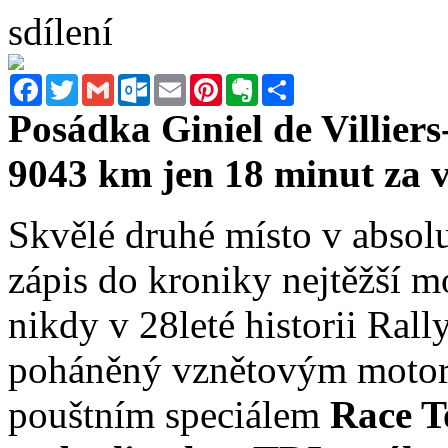
sdílení
Facebook
Twitter
Gmail
Outlook.com
Email
Pinterest
Evernote
Sdílet
Posádka Giniel de Villier
9043 km jen 18 minut za 
Skvělé druhé místo v absol
zápis do kroniky nejtěžší m
nikdy v 28leté historii Rall
poháněný vznětovým motore
pouštním speciálem
Race T