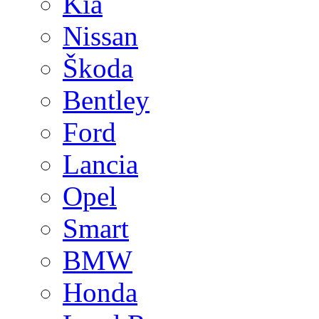
Kia
Nissan
Škoda
Bentley
Ford
Lancia
Opel
Smart
BMW
Honda