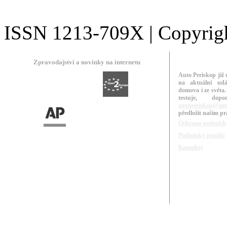
ISSN 1213-709X | Copyright
Zpravodajství a novinky na internetu
Auto Periskop již 
na aktuální udá
domova i ze světa.
testuje, do
autoperiskop@aut
předložit našim p
Ochrana osobních
Podmínky použití
Kontakty