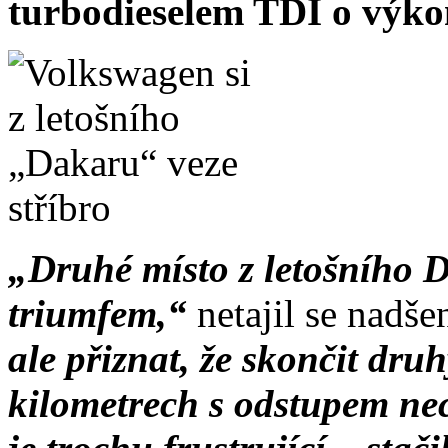
turbodieselem TDI o výko
„Druhé místo z letošního 
triumfem,“
netajil se nadše
ale přiznat, že skončit druhý
kilometrech s odstupem nec