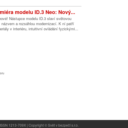
miéra modelu ID.3 Neo: Nový...
nové! Nástupce modelu ID.3 slaví světovou
 názvem a rozsáhlou modernizací. K ní patří
riály v interiéru, intuitivní ovládání fyzickými...
oru
ISSN 1213-709X | Copyright © Svět v bezpečí s.r.o.