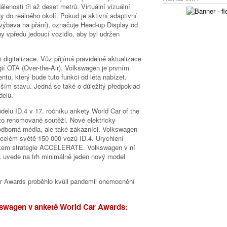
enosti tři až deset metrů. Virtuální vizuální
y do reálného okolí. Pokud je aktivní adaptivní
ýbava na přání), označuje Head-up Display od
uhy vpředu jedoucí vozidlo, aby byl udržen
 digitalizace. Vůz přijímá pravidelné aktualizace
ií OTA (Over-the-Air). Volkswagen je prvním
, který bude tuto funkci od léta nabízet.
jším stavu. Jedná se také o důležitý předpoklad
delů.
elu ID.4 v 17. ročníku ankety World Car of the
to renomované soutěži. Nové elektricky
odborná média, ale také zákazníci. Volkswagen
 celém světě 150 000 vozů ID.4. Urychlení
rvkem strategie ACCELERATE. Volkswagen v ní
k uvede na trh minimálně jeden nový model
r Awards proběhlo kvůli pandemii onemocnění
kswagen v anketě World Car Awards: