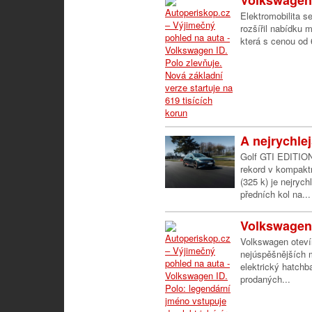
Volkswagen 
Elektromobilita s
rozšířil nabídku 
která s cenou od 
A nejrychle
Golf GTI EDITION
rekord v kompakt
(325 k) je nejry
předních kol na...
Volkswagen 
Volkswagen oteví
nejúspěšnějších m
elektrický hatchb
prodaných...