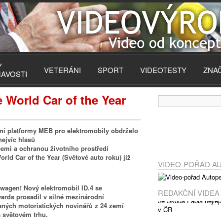
Y
VETERÁNI
SPORT
VIDEOTESTY
ZNA
MAVOSTI
 World Car of the Year
ní platformy MEB pro elektromobily obdrželo
ejvíc hlasů
emi a ochranou životního prostředí
rld Car of the Year (Světové auto roku) již
VIDEO-POŘAD A
swagen! Nový elektromobil ID.4 se
REDAKČNÍ VIDEA
ards prosadil v silné mezinárodní
aných motoristických novinářů z 24 zemí
a světovém trhu.