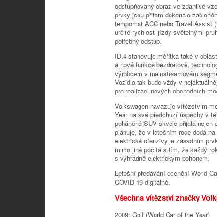
odstupňovaný obraz ve zdánlivé vzdál
prvky jsou přitom dokonale začleněn
tempomat ACC nebo Travel Assist (v
určité rychlosti jízdy světelnými pr
potřebný odstup.
ID.4 stanovuje měřítka také v oblasti
a nové funkce bezdrátově, technolog
výrobcem v mainstreamovém segmentu
Vozidlo tak bude vždy v nejaktuálně
pro realizaci nových obchodních mo
Volkswagen navazuje vítězstvím mod
Year na své předchozí úspěchy v té
poháněné SUV skvěle přijala nejen 
plánuje, že v letošním roce dodá na
elektrické ofenzivy je zásadním p
mimo jiné počítá s tím, že každý ro
s výhradně elektrickým pohonem.
Letošní předávání ocenění World Ca
COVID-19 digitálně.
Všechna vítězství značky Vol
2009: Golf (World Car of the Year)