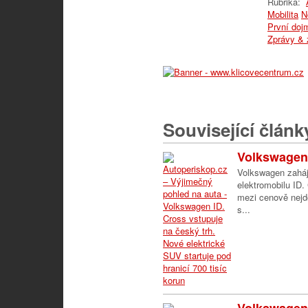
Rubrika:
Mobilita
N
První doj
Zprávy & 
Související článk
Volkswagen 
Volkswagen zaháj
elektromobilu ID.
mezi cenově nejd
s...