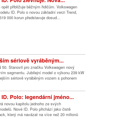
ID. Polo zlevňuje. Nová...
e opět přibližuje běžným řidičům. Volkswagen
modelu ID. Polo o novou základní verzi Trend,
619 000 korun představuje dosud...
jším sériově vyráběným...
 50. Stanovil pro značku Volkswagen nový
ním segmentu. Jubilejní model o výkonu 239 kW
chlejším sériově vyráběným vozem s pohonem
ID. Polo: legendární jméno...
rá novou kapitolu jednoho ze svých
odelů. Nové ID. Polo přichází jako čistě
ack, který má navázat na více než 20 milionů