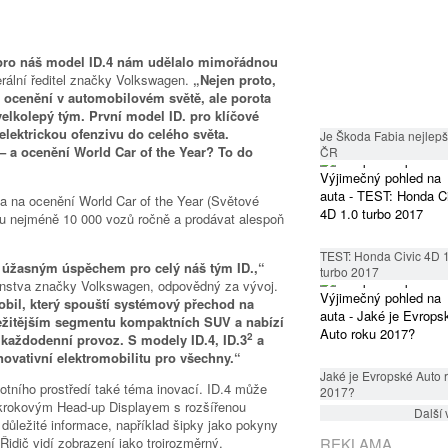
‘ pro náš model ID.4 nám udělalo mimořádnou
erální ředitel značky Volkswagen.
„Nejen proto,
h ocenění v automobilovém světě, ale porota
velkolepý tým. První model ID. pro klíčové
elektrickou ofenzivu do celého světa.
Je Škoda Fabia nejlepší
– a ocenění World Car of the Year? To do
ČR
a na ocenění World Car of the Year (Světové
čtu nejméně 10 000 vozů ročně a prodávat alespoň
TEST: Honda Civic 4D 
e úžasným úspěchem pro celý náš tým ID.,“
turbo 2017
enstva značky Volkswagen, odpovědný za vývoj.
bil, který spouští systémový přechod na
ležitějším segmentu kompaktních SUV a nabízí
2
o každodenní provoz. S modely ID.4, ID.3
a
ovativní elektromobilitu pro všechny.“
Jaké je Evropské Auto 
otního prostředí také téma inovací. ID.4 může
2017?
okrokovým Head-up Displayem s rozšířenou
Další 
o důležité informace, například šipky jako pokyny
idič vidí zobrazení jako trojrozměrný,
REKLAMA