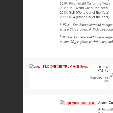
2010: Polo (World Car of the Year)
2011: up! (World Car of the Year)
2013: Golf (World Car of the Year)
2021: ID.4 (World Car of the Year)
1)
ID.4 – Spotřeba elektrické energi
emise CO
v g/km: 0; třída hospodá
2
2)
ID.3 – Spotřeba elektrické energi
emise CO
v g/km: 0; třída hospodá
2
KLÍČOV
VÁŠ KLÍČ
Kompletní klíčař
výroby
Autor:
Zu
Automobi