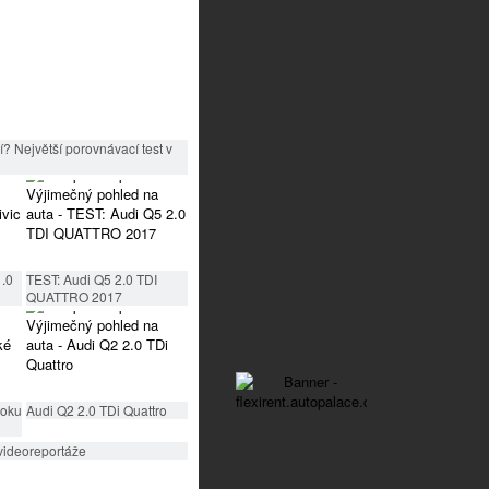
? Největší porovnávací test v
1.0
TEST: Audi Q5 2.0 TDI
QUATTRO 2017
roku
Audi Q2 2.0 TDi Quattro
videoreportáže