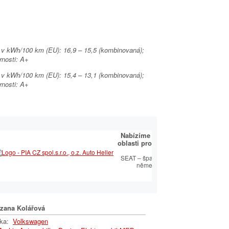
e v kWh/100 km (EU): 16,9 – 15,5 (kombinovaná);
rnosti: A+
e v kWh/100 km (EU): 15,4 – 13,1 (kombinovaná);
rnosti: A+
É CENTRUM
Nabízíme komplexní služby v
OVÝ PARTNER
oblasti prodejní a servisní péče
SEAT.
ský sortiment včetně
SEAT – španělský temperament s
 autoklíčů
německou technologií
zana Kolářová
lka:
Volkswagen