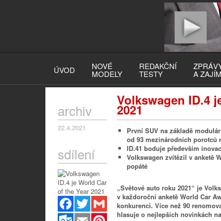
NOVÉ
REDAKČNÍ
ZPRÁV
ÚVOD
MODELY
TESTY
A ZAJÍ
Volkswagen ID.4 je
archiv
2021
22.4.2021
První SUV na základě modulár
od 93 mezinárodních porotců n
ID.41 boduje především inovac
sdílení
Volkswagen zvítězil v anketě Wo
popáté
„Světové auto roku 2021“ je Volk
v každoroční anketě World Car Aw
Facebook
Twitter
Gmail
konkurenci. Více než 90 renomov
hlasuje o nejlepších novinkách n
Outlook.com
Email
Pinterest