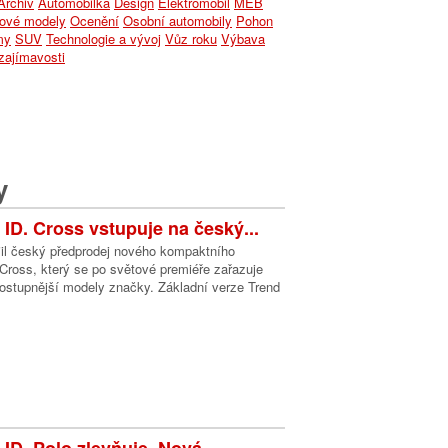
Archiv
Automobilka
Design
Elektromobil
MEB
ové modely
Ocenění
Osobní automobily
Pohon
my
SUV
Technologie a vývoj
Vůz roku
Výbava
zajímavosti
y
ID. Cross vstupuje na český...
il český předprodej nového kompaktního
 Cross, který se po světové premiéře zařazuje
ostupnější modely značky. Základní verze Trend