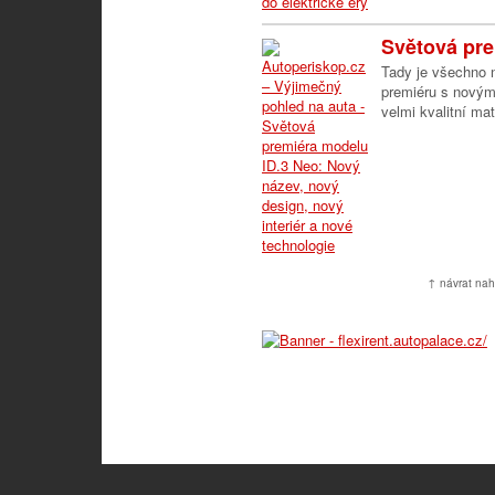
Světová pre
Tady je všechno 
premiéru s novým
velmi kvalitní mate
↑ návrat nah