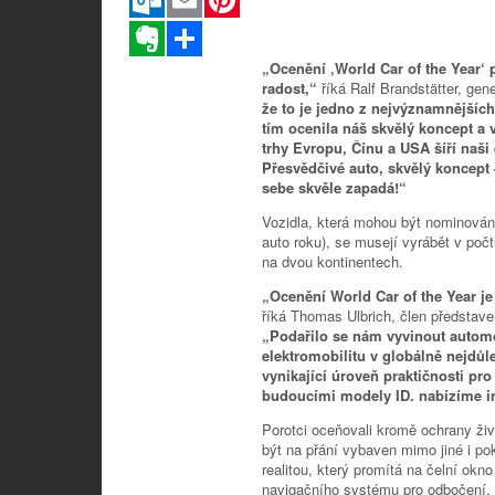
Evernote
Sdílet
„Ocenění ‚World Car of the Year
radost,“
říká Ralf Brandstätter, gen
že to je jedno z nejvýznamnějšíc
tím ocenila náš skvělý koncept a 
trhy Evropu, Čínu a USA šíří naši 
Přesvědčivé auto, skvělý koncept 
sebe skvěle zapadá!“
Vozidla, která mohou být nominován
auto roku), se musejí vyrábět v po
na dvou kontinentech.
„Ocenění World Car of the Year j
říká Thomas Ulbrich, člen představ
„Podařilo se nám vyvinout automo
elektromobilitu v globálně nejdů
vynikající úroveň praktičnosti pr
budoucími modely ID. nabízíme in
Porotci oceňovali kromě ochrany živ
být na přání vybaven mimo jiné i p
realitou, který promítá na čelní okn
navigačního systému pro odbočení. Ř