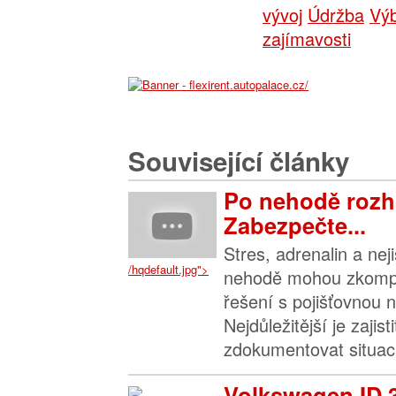
vývoj
Údržba
Vý
zajímavosti
Související články
Po nehodě rozh
Zabezpečte...
Stres, adrenalin a nej
/hqdefault.jpg">
nehodě mohou zkompl
řešení s pojišťovnou n
Nejdůležitější je zajis
zdokumentovat situaci 
Volkswagen ID.