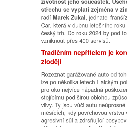
životnost jeho součástek. Usch
střechu se vyplatí zejména v z
radí
, jednatel franš
Marek Zukal
Car, která v dubnu letošního roku 
český trh. Do roku 2024 by pod t
vzniknout přes 400 servisů.
Tradičním nepřítelem je koro
zloději
Rozeznat garážované auto od to
lze po několika letech i laickým p
pro oko nejvíce nápadná poškozen
stojícímu pod širou oblohou způso
vlivy. Ty jsou vůči autu neúprosn
měsících, kdy povrchovou vrstvu
agresivní sůl a zdrsňující posypo