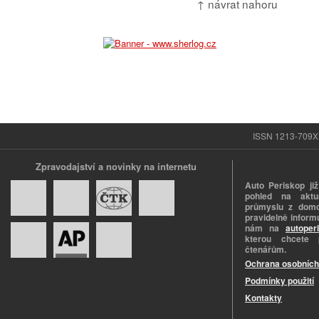
↑ návrat nahoru
ISSN 1213-709X |
Zpravodajství a novinky na internetu
Auto Periskop již
pohled na aktuá
průmyslu z domo
pravidelně informu
nám na
autoper
kterou chcete 
čtenářům.
Ochrana osobních
Podmínky použití
Kontakty