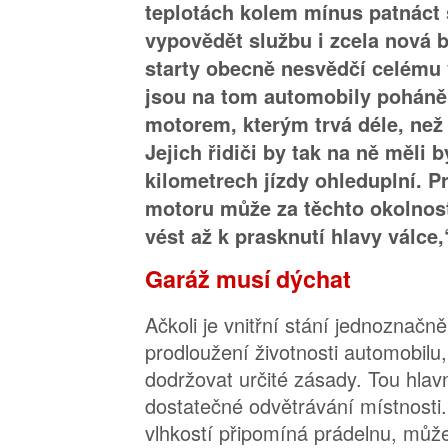
teplotách kolem mínus patnáct
vypovědět službu i zcela nová b
starty obecně nesvědčí celému
jsou na tom automobily pohán
motorem, kterým trvá déle, než 
Jejich řidiči by tak na ně měli b
kilometrech jízdy ohleduplní. P
motoru může za těchto okolností
vést až k prasknutí hlavy válce,
Garáž musí dýchat
Ačkoli je vnitřní stání jednoznač
prodloužení životnosti automobilu,
dodržovat určité zásady. Tou hlavn
dostatečné odvětrávání místnosti.
vlhkostí připomíná prádelnu, můž