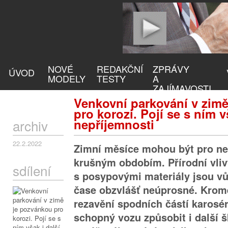
NOVÉ
REDAKČNÍ
ZPRÁVY
ÚVOD
MODELY
TESTY
A
ZAJÍMAVOSTI
Venkovní parkování v zim
pro korozi. Pojí se s ním v
nepříjemnosti
archiv
22.2.2022
Zimní měsíce mohou být pro ne
krušným obdobím. Přírodní vli
sdílení
s posypovými materiály jsou v
čase obzvlášť neúprosné. Krom
rezavění spodních částí karosér
schopný vozu způsobit i další 