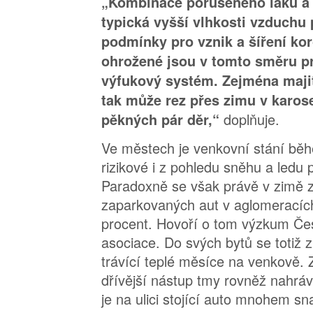
„Kombinace porušeného laku a 
typická vyšší vlhkosti vzduchu 
podmínky pro vznik a šíření kor
ohrožené jsou v tomto směru pr
výfukový systém. Zejména maji
tak může rez přes zimu v karose
doplňuje.
pěkných pár děr,“
Ve městech je venkovní stání bě
rizikové i z pohledu sněhu a ledu 
Paradoxně se však právě v zimě z
zaparkovaných aut v aglomeracíc
procent. Hovoří o tom výzkum Če
asociace. Do svých bytů se totiž z
trávící teplé měsíce na venkově.
dřívější nástup tmy rovněž nahráv
je na ulici stojící auto mnohem s