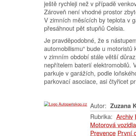
ještě rychleji než v případě venko
Zároveň není vhodné prostor zbyt
V zimních měsících by teplota v 
přesáhnout pět stupňů Celsia.
Je pravděpodobné, že s nástupe
automobilismu“ bude u motoristů k
v zimním období stále větší důraz.
nepřítelem baterií elektromobilů. 
parkuje v garážích, podle loňsk
parkovací asociace, asi čtyřicet p
Autor:
Zuzana K
Rubrika:
Archiv
Motorová vozidla
Prevence
První 