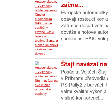
začne...
Evropské automobilky 
obávají rostoucí konk
Zatímco dosud většin
dovážela hotové autom
společnost BAIC volí ji
Štajf navázal na
Posádka Vojtěch Štajf
v Příbrami předvedla
RS Rally2 v barvách 
velmi kvalitní výkon a
v silné konkurenci...