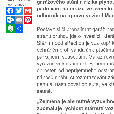
garážového stání a rizika plyno
parkování na mrazu ve svém ko
Facebook
Twitter
Gmail
odborník na opravu vozidel Mar
Outlook.com
Email
Pinterest
Evernote
Sdílet
Postavit si či pronajímat garáž nen
stranu druhou jde o investici, kter
Stáním pod střechou je vůz kupř
ochráněn proti vandalům, ptačímu
parkujícím sousedům. Garáž rovněž
výrazně větší komfort. Během mra
oproštěn od nepříjemného odstra
nánosů sněhu či rozmrazování zá
nemusí nastupovat do auta, ve kte
sauně.
„Zejména je ale nutné vyzdvihn
zpomaluje rychlost stárnutí voz