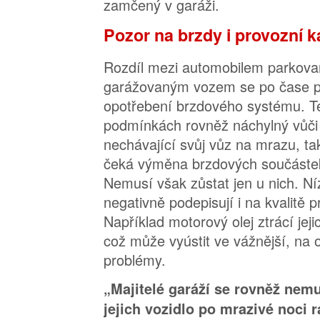
zamčený v garáži.
Pozor na brzdy i provozní k
Rozdíl mezi automobilem parkov
garážovaným vozem se po čase pro
opotřebení brzdového systému. Ten
podmínkách rovněž náchylný vůči v
nechávající svůj vůz na mrazu, t
čeká výměna brzdových součástek
Nemusí však zůstat jen u nich. Níz
negativně podepisují i na kvalitě 
Například motorový olej ztrácí jeji
což může vyústit ve vážnější, na 
problémy.
„Majitelé garáží se rovněž nemu
jejich vozidlo po mrazivé noci r