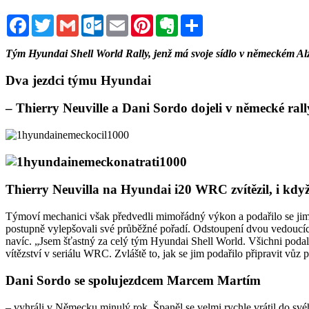
Facebook
Twitter
Gmail
Outlook.com
Email
Pinterest
Evernote
Sdílet
Tým Hyundai Shell World Rally, jenž má svoje sídlo v německém Al
Dva jezdci týmu Hyundai
– Thierry Neuville a Dani Sordo dojeli v německé ral
Thierry Neuvilla na Hyundai i20 WRC zvítězil, i když 
Týmoví mechanici však předvedli mimořádný výkon a podařilo se jim p
postupně vylepšovali své průběžné pořadí. Odstoupení dvou vedoucích
navíc. „Jsem šťastný za celý tým Hyundai Shell World. Všichni podali
vítězství v seriálu WRC. Zvláště to, jak se jim podařilo připravit vůz
Dani Sordo se spolujezdcem Marcem Martím
– vyhráli v Německu minulý rok. Španěl se velmi rychle vrátil do svéh