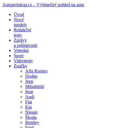
Autoperiskop.cz – Výjimečný pohled na auta
Přejít
Úvod
k
Nové
obsahu
modely
webu
Redakční
testy
Zprávy
a zajímavosti
Veteráni
Sport
Videotesty
Značky
Alfa Romeo
Dodge
Jeep
Mitsubishi
Seat
Audi
Fiat
Kia
Nissan
Škoda
Bentley
Ford