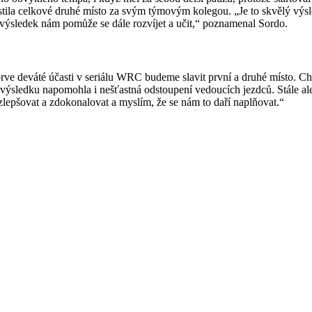
tila celkové druhé místo za svým týmovým kolegou. „Je to skvělý výsle
 výsledek nám pomůže se dále rozvíjet a učit,“ poznamenal Sordo.
teprve deváté účasti v seriálu WRC budeme slavit první a druhé místo. 
výsledku napomohla i nešťastná odstoupení vedoucích jezdců. Stále ale 
zlepšovat a zdokonalovat a myslím, že se nám to daří naplňovat.“