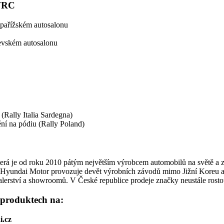
 WRC
 pařížském autosalonu
evském autosalonu
Rally Italia Sardegna)
ní na pódiu (Rally Poland)
erá je od roku 2010 pátým největším výrobcem automobilů na světě a za
Hyundai Motor provozuje devět výrobních závodů mimo Jižní Koreu a v
lerství a showroomů. V České republice prodeje značky neustále rost
h produktech na:
.cz