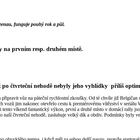
zenau, funguje pouhý rok a půl.
ly na prvním resp. druhém místě.
po čtvrteční nehodě nebyly jeho vyhlídky příliš optimi
řipravit vůz na páteční rychlostní zkoušky. Od té chvíle již Belgiča
 vozů jim nakonec otevřelo cestu k premiérovému vítězství v seriálu W
 tento víkend fantastický výkon, první a druhé místo v domácí rally jso
 po naší čtvrteční nehodě, zasluhuje velký dík a obdiv. Podmínky byly ve
o obvyklého tempa, i když měl za sebou delší pauzu, protože startoval n