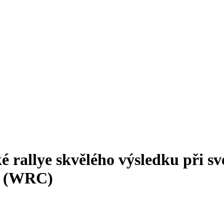
allye skvělého výsledku při své 
p (WRC)