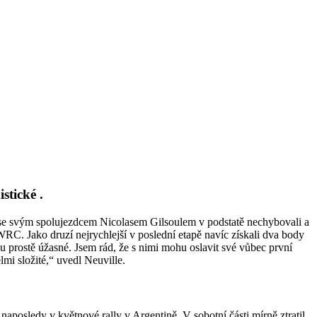
stické .
n se svým spolujezdcem Nicolasem Gilsoulem v podstatě nechybovali a
RC. Jako druzí nejrychlejší v poslední etapě navíc získali dva body
u prostě úžasné. Jsem rád, že s nimi mohu oslavit své vůbec první
lmi složité,“ uvedl Neuville.
aposledy v květnové rally v Argentině. V sobotní části mírně ztratil,