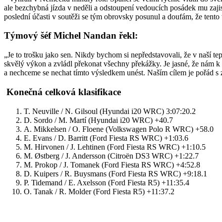
ale bezchybná jízda v neděli a odstoupení vedoucích posádek mu zajis
poslední účasti v soutěži se tým obrovsky posunul a doufám, že tento
Týmový šéf Michel Nandan řekl:
„Je to trošku jako sen. Nikdy bychom si nepředstavovali, že v naší 
skvělý výkon a zvládl překonat všechny překážky. Je jasné, že nám k 
a nechceme se nechat tímto výsledkem unést. Naším cílem je pořád s 
Konečná celková klasifikace
T. Neuville / N. Gilsoul (Hyundai i20 WRC) 3:07:20.2
D. Sordo / M. Martí (Hyundai i20 WRC) +40.7
A. Mikkelsen / O. Floene (Volkswagen Polo R WRC) +58.0
E. Evans / D. Barritt (Ford Fiesta RS WRC) +1:03.6
M. Hirvonen / J. Lehtinen (Ford Fiesta RS WRC) +1:10.5
M. Østberg / J. Andersson (Citroën DS3 WRC) +1:22.7
M. Prokop / J. Tomanek (Ford Fiesta RS WRC) +4:52.8
D. Kuipers / R. Buysmans (Ford Fiesta RS WRC) +9:18.1
P. Tidemand / E. Axelsson (Ford Fiesta R5) +11:35.4
O. Tanak / R. Molder (Ford Fiesta R5) +11:37.2