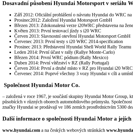
Dosavadní působení Hyundai Motorsport v seriálu
Září 2012: Oficiální prohlášení o návratu Hyundai do WRC na
Prosinec2012: Založení Hyundai Motorsport GmbH
Březen 2013: Zdokonalená verze i20WRC představena na žen
Květen 2013: První testovací jízdy s i20 WRC
Červen 2013: Slavnostní otevření Hyundai Motorsport GmbH
Červenec 2013: První testy s i20 WRC 2014-specification
Prosinec 2013: Představení Hyundai Shell World Rally Teamu
Leden 2014: První účast v rally (Rallye Monte-Carlo)
Březen 2014: První WRC pódium (Rally Mexico)
Duben 2014: První vítězství v RZ (Rally Portugal)
Červen 2014: První a druhé místo v RZ pro Hyundai i20 WRC (
Červenec 2014: Poprvé všechny 3 vozy Hyundai v cíli a umístě
Společnost Hyundai Motor Co.
– založená v roce 1967, je součástí skupiny Hyundai Motor Group, kt
působících v různých oborech automobilového průmyslu. Společnost 
značky Hyundai se prodávají ve 186 zemích prostřednictvím 5300 dea
Další informace o společnosti Hyundai Motor a jejíc
www.hyundai.com
a na českých webových stránkách
www.hyundai