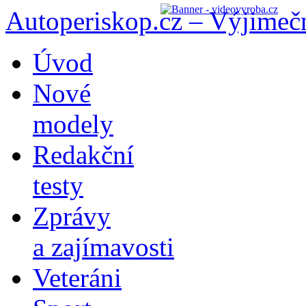
Autoperiskop.cz – Výjimeč
Přejít
Úvod
k
obsahu
Nové
webu
modely
Redakční
testy
Zprávy
a zajímavosti
Veteráni