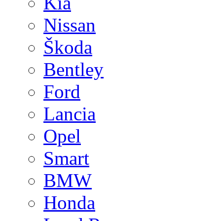
Kia
Nissan
Škoda
Bentley
Ford
Lancia
Opel
Smart
BMW
Honda