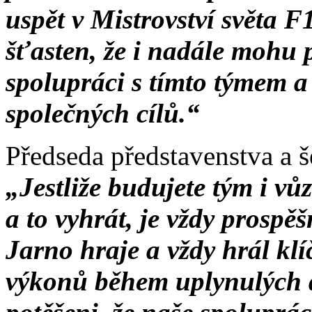
uspět v Mistrovství světa F
šťasten, že i nadále mohu
spolupráci s tímto týmem a
společných cílů.“
Předseda představenstva a 
„Jestliže budujete tým i vů
a to vyhrát, je vždy prospěšn
Jarno hraje a vždy hrál klí
výkonů během uplynulých d