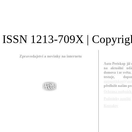
ISSN 1213-709X | Copyright
Zpravodajství a novinky na internetu
Auto Periskop již 
na aktuální udá
domova i ze světa.
testuje, do
autoperiskop@aut
předložit našim p
Ochrana osobních
Podmínky použití
Kontakty