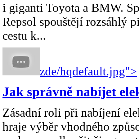
i giganti Toyota a BMW. Sp
Repsol spouštějí rozsáhlý pi
cestu k...
zde/hqdefault.jpg">
Jak správně nabíjet ele
Zásadní roli při nabíjení e
hraje výběr vhodného způso