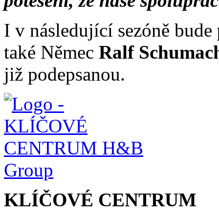
potěšeni, že naše spoluprá
I v následující sezóně bude
také Němec
Ralf Schumac
již podepsanou.
KLÍČOVÉ CENTRUM