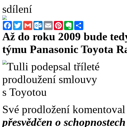
sdílení
Facebook
Twitter
Gmail
Outlook.com
Email
Pinterest
Evernote
Sdílet
Až do roku 2009 bude ted
týmu Panasonic Toyota Ra
Své prodložení komentoval 
přesvědčen o schopnostech