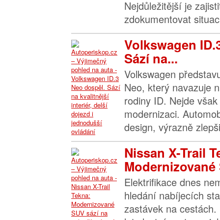
Nejdůležitější je zajis
zdokumentovat situaci 
Volkswagen ID.
Sází na...
Volkswagen představu
Neo, který navazuje n
rodiny ID. Nejde však 
modernizaci. Automob
design, výrazně zlepšil
Nissan X-Trail T
Modernizované 
Elektrifikace dnes n
hledání nabíjecích sta
zastávek na cestách. 