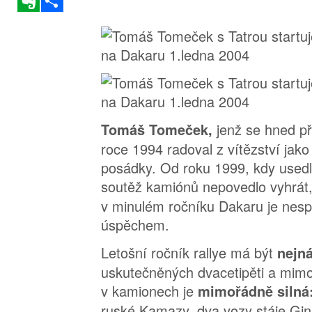
jenž se hned př
Tomáš Tomeček,
roce 1994 radoval z vítězství jako
posádky. Od roku 1999, kdy usedl
soutěž kamiónů nepovedlo vyhrát
v minulém ročníku Dakaru je nes
úspěchem.
Letošní ročník rallye má být
nejn
uskutečněných dvacetipěti a mim
v kamionech je
mimořádně silná
ruské Kamazy, dva vozy stáje Gi