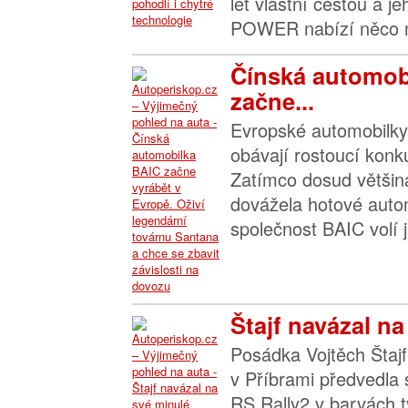
let vlastní cestou a j
POWER nabízí něco m
Čínská automob
začne...
Evropské automobilky 
obávají rostoucí konk
Zatímco dosud většin
dovážela hotové autom
společnost BAIC volí ji
Štajf navázal na
Posádka Vojtěch Štajf
v Příbrami předvedla
RS Rally2 v barvách 