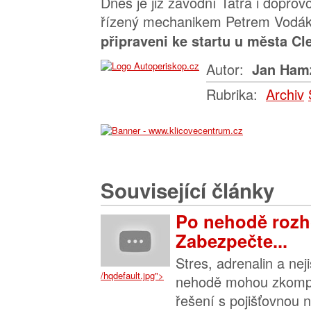
Dnes je již závodní Tatra i dopro
řízený mechanikem Petrem Vodák
připraveni ke startu u města C
Autor:
Jan Ham
Rubrika:
Archiv
Související články
Po nehodě rozh
Zabezpečte...
Stres, adrenalin a nej
/hqdefault.jpg">
nehodě mohou zkompl
řešení s pojišťovnou n