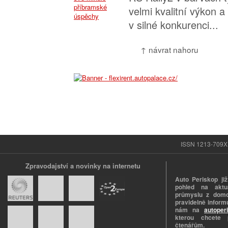
velmi kvalitní výkon a
v silné konkurenci...
↑ návrat nahoru
ISSN 1213-709X |
Zpravodajství a novinky na internetu
Auto Periskop již
pohled na aktuá
průmyslu z domo
pravidelně informu
nám na
autoper
kterou chcete 
čtenářům.