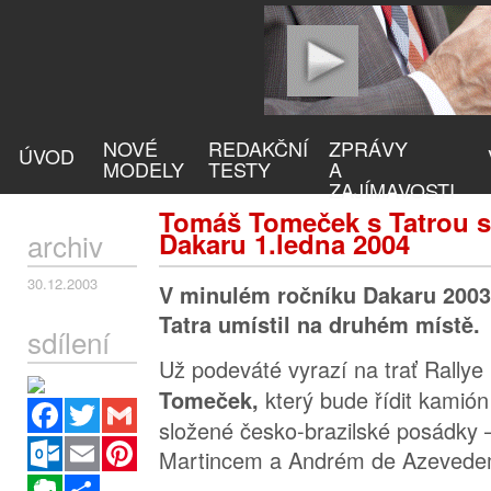
NOVÉ
REDAKČNÍ
ZPRÁVY
ÚVOD
MODELY
TESTY
A
ZAJÍMAVOSTI
Tomáš Tomeček s Tatrou st
archiv
Dakaru 1.ledna 2004
30.12.2003
V minulém ročníku Dakaru 200
Tatra umístil na druhém místě.
sdílení
Už podeváté vyrazí na trať Rallye
který bude řídit kamión
Tomeček,
Facebook
Twitter
Gmail
složené česko-brazilské posádky
Outlook.com
Email
Pinterest
Martincem a Andrém de Azevede
Evernote
Sdílet