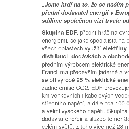
„Jsme hrdí na to, že se naším 
přední dodavatel energií v Evro
sdílíme společnou vizi trvale ud
přední hráč na evr
Skupina EDF,
energiemi, se jako specialista na
všech oblastech využití
elektřiny
distribuci, dodávkách a obcho
předním výrobcem elektrické ener
Francii má především jaderné a vo
se při výrobě 95 % elektrické ene
žádné emise CO2. EDF provozuje
km venkovních i kabelových vede
středního napětí, a dále cca 100 
a velmi vysokého napětí. Skupina 
dodávku energií a služeb téměř 3
celém světě, z toho více než 28 mi