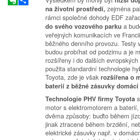
nižší do
zejména pak
na životní prostředí,
rámci společné dohody EDF zařa
a bud
do svého vozového parku
veřejných komunikacích ve Franci
běžného denního provozu. Testy 
budou probíhat od podzimu a je 
rozšířeny i do dalších evropských
použita standardní technologie h
Toyota, zde je však
rozšířena o 
baterií z běžné zásuvky domácí e
s
Technologie PHV firmy Toyota
motor s elektromotorem a baterií, 
dvěma způsoby: buďto během jízd
jinak ztracené během brzdění, ne
elektrické zásuvky např. v domác