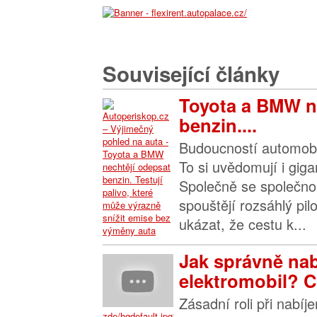
Související články
Toyota a BMW n
benzin....
Budoucností automobil
To si uvědomují i gig
Společně se společno
spouštějí rozsáhlý pil
ukázat, že cestu k...
Jak správně nab
elektromobil? C
Zásadní roli při nabíj
zde/hqdefault.jpg">