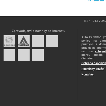
ISSN 1213-709X |
Zpravodajství a novinky na internetu
Auto Periskop již
pohled na aktuá
průmyslu z domo
pravidelně informu
nám na
autoper
kterou chcete 
čtenářům.
Ochrana osobních
Podmínky použití
Kontakty