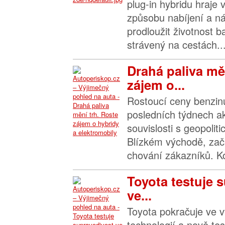
plug-in hybridu hraje
způsobu nabíjení a n
prodloužit životnost ba
strávený na cestách...
Drahá paliva mě
zájem o...
Rostoucí ceny benzinu
posledních týdnech ak
souvislosti s geopoli
Blízkém východě, začí
chování zákazníků. Kon
Toyota testuje 
ve...
Toyota pokračuje ve v
technologií a nově tes