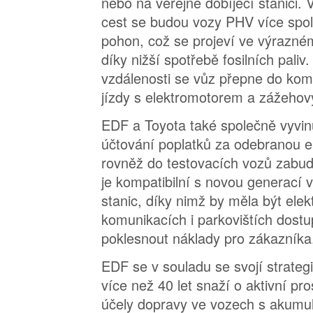
nebo na veřejné dobíjecí stanici. 
cest se budou vozy PHV více spolé
pohon, což se projeví ve výrazn
díky nižší spotřebě fosilních paliv.
vzdálenosti se vůz přepne do ko
jízdy s elektromotorem a zážeho
EDF a Toyota také společně vyvin
účtování poplatků za odebranou en
rovněž do testovacích vozů zabu
je kompatibilní s novou generací 
stanic, díky nimž by měla být elek
komunikacích i parkovištích dostu
poklesnout náklady pro zákazníka
EDF se v souladu se svojí strategi
více než 40 let snaží o aktivní pr
účely dopravy ve vozech s akumul