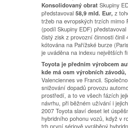
Skupiny ED
Konsolidovaný obrat
představoval
z to
58,9 mld. Eur,
tržeb na evropských trzích mimo F
(podíl Skupiny EDF) představoval
čistý zisk z provozní činnosti činil
kótována na Pařížské burze (Pari
je uváděna na indexu největších 
Toyota je předním výrobcem au
kde má osm výrobních závodů,
Valenciennes ve Francii. Společno
snižování dopadů provozu automob
prostředí, a to ve všech fázích jej
návrhu, při běžném užívání i jejich
2007 Toyota slaví deset let úspě
hybridního pohonu vozů, když v r
trh první sériově vyráběný hybrid