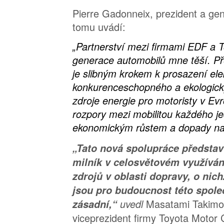
Pierre Gadonneix, prezident a gene
tomu uvádí:
„Partnerství mezi firmami EDF a To
generace automobilů mne těší. P
je slibným krokem k prosazení elek
konkurenceschopného a ekologick
zdroje energie pro motoristy v Evr
rozpory mezi mobilitou každého je
ekonomickým růstem a dopady na ž
„Tato nová spolupráce předsta
milník v celosvětovém využívání
zdrojů v oblasti dopravy, o ni
jsou pro budoucnost této spole
Masatami Takimo
zásadní,“
uvedl
viceprezident firmy Toyota Motor