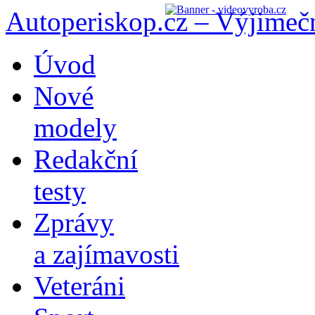
Autoperiskop.cz – Výjimeč
Přejít
Úvod
k
obsahu
Nové
webu
modely
Redakční
testy
Zprávy
a zajímavosti
Veteráni