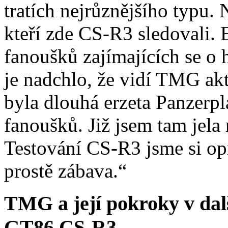
tratích nejrůznějšího typu. 
kteří zde CS-R3 sledovali.
fanoušků zajímajících se o h
je nadchlo, že vidí TMG akt
byla dlouhá erzeta Panzerpl
fanoušků. Již jsem tam jela 
Testování CS-R3 jsme si opr
prostě zábava.“
TMG a její pokroky v dal
GT86 CS-R3