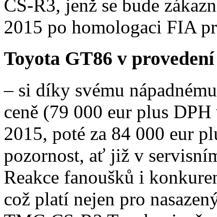
CS-R3, jenž se bude zákazn
2015 po homologaci FIA pro
Toyota GT86 v proveden
– si díky svému nápadnému
ceně (79 000 eur plus DPH 
2015, poté za 84 000 eur p
pozornost, ať již v servisní
Reakce fanoušků i konkuren
což platí nejen pro nasazen