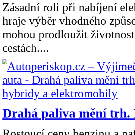
Zásadní roli při nabíjení e
hraje výběr vhodného způso
mohou prodloužit životnost b
cestách....
Drahá paliva mění trh. 
Rostoucí ceny benzinu a naf