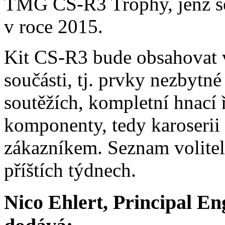
TMG CS-R3 Trophy, jenž s
v roce 2015.
Kit CS-R3 bude obsahovat 
součásti, tj. prvky nezbytn
soutěžích, kompletní hnací 
komponenty, tedy karoserii 
zákazníkem. Seznam volite
příštích týdnech.
Nico Ehlert, Principal E