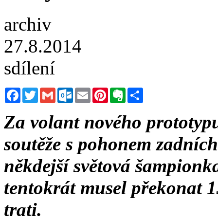
archiv
27.8.2014
sdílení
Facebook
Twitter
Gmail
Outlook.com
Email
Pinterest
Evernote
Sdílet
Za volant nového prototy
soutěže s pohonem zadních 
někdejší světová šampionka
tentokrát musel překonat 1
trati.