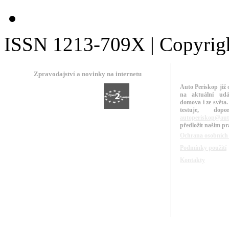
ISSN 1213-709X | Copyright
Zpravodajství a novinky na internetu
Auto Periskop již 
na aktuální udá
domova i ze světa.
testuje, do
autoperiskop@aut
předložit našim p
Ochrana osobních
Podmínky použití
Kontakty