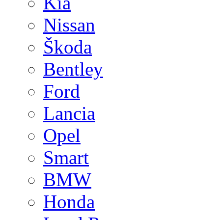
Kia
Nissan
Škoda
Bentley
Ford
Lancia
Opel
Smart
BMW
Honda